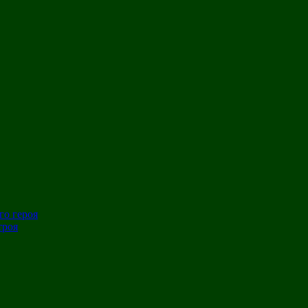
го героя
троя