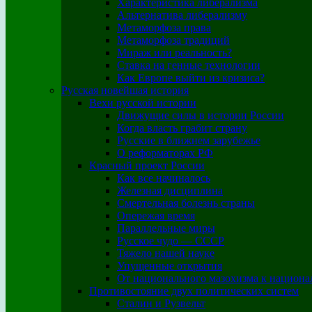
Характеристика либерализма
Альтернатива либерализму
Метаморфоза права
Метаморфоза традиций
Мираж или реальность?
Ставка на генные технологии
Как Европе выйти из кризиса?
Русская новейшая история
Вехи русской истории
Движущие силы в истории России
Когда власть грабит страну
Русские в ближнем зарубежье
О реформаторах РФ
Красный проект России
Как все начиналось
Железная дисциплина
Смертельная болезнь страны
Опережая время
Параллельные миры
Русское чудо — СССР
Тяжело нашей науке
Упущенные открытия
От национального мазохизма к национа
Противостояние двух политических систем
Сталин и Рузвельт