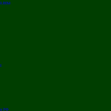
о века
и
 в РФ