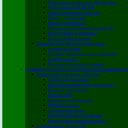
Признание президента Медведева
Рубеж развала ВПК РФ
Захват оборонных заводов
Воры — патриоты
Плоды демократии
Подбор и расстановка кадров РФ
Кого «ушли» в отставку?
Если б не было воров
Закрытая сеть Запада и наша элита
Грудью на танки
Субъект стратегического действия
В чем сила ЗС?
На пороге больших перемен
Горький удел научно-технологических открытий и 
Тернистый путь науки в России
Сверх и надсознание
Как приземлили науку и культуру
И как их омертвили
Кризис РАН
Комиссия по лженауке
Футбол и наука
Сколковская наука
Трансформация инноваций
Кому нужен советский опыт?
Судьбы ярких личностей