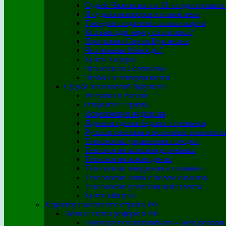
Судьба Чижевского в 30-е годы прошлог
И судьба новаторов в новом веке
Трагедия создателей силикальцита
Кто выводит науку из кризиса?
Программа Сергея Кургиняна
Что показал Мавроди?
За что Ходора?
Что создала Соловьева?
Чтобы не отмерли мозги
Судьба технологий будущего
Инсулин в России
Открытие Гаряева
Исцеляющая медицина
Ядреная сделка бедового премьера
Русская генетика и волновые технологи
Технологии управления погодой
Технология психозондирования
Технология ясновидения
Технологии внедрения в сознание
Технологии связи с полем смыслов
Технологии усиления интеллекта
За что обидно?
Характер нынешнего строя в РФ
Цели и этапы реформ в РФ
Генерация сверхприбыли – цель реформ