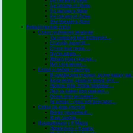
5-е письмо от Лины
9-е письмо к Лине
6-е письмо от Лины
10-е письмо к Лине
Романтические стихи
Стихи любимому мужчине
Ты появился мне наперерез…
Спасибо дорогой…
Стихи мне очень …
Пусть жизнь…
Желаю горы счастья…
Нет слов милее…
Стихи о любви и разлуке
В ноябрьском сумраке, целуя чашку ча
Была весна, дышало зноем лето…
Люблю тебя, Петра творенье…
Дни за днями проплывают…
Осень лето заслоняет…
За ночью – день: вот результат…
Стихи на день учителя
Всеми уважаемый…
Я вас люблю…
Поздравление с 8 Марта
Директрисе с 8 марта