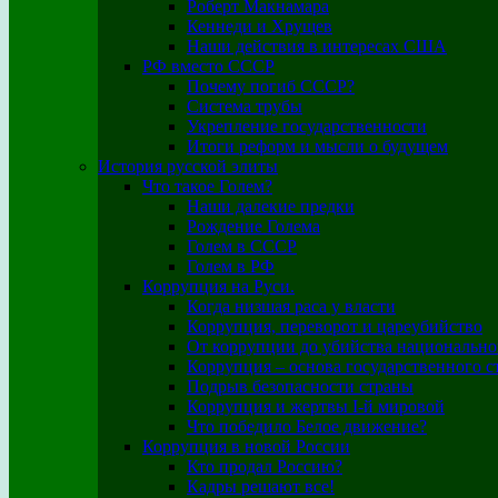
Роберт Макнамара
Кеннеди и Хрущев
Наши действия в интересах США
РФ вместо СССР
Почему погиб СССР?
Система трубы
Укрепление государственности
Итоги реформ и мысли о будущем
История русской элиты
Что такое Голем?
Наши далекие предки
Рождение Голема
Голем в СССР
Голем в РФ
Коррупция на Руси.
Когда низшая раса у власти
Коррупция, переворот и цареубийство
От коррупции до убийства национально
Коррупция – основа государственного с
Подрыв безопасности страны
Коррупция и жертвы I-й мировой
Что победило Белое движение?
Коррупция в новой России
Кто продал Россию?
Кадры решают все!