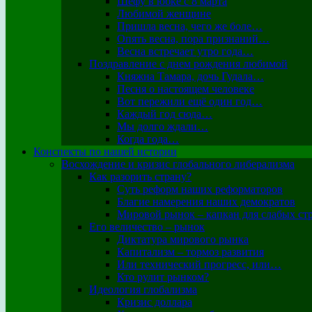
Шефу в юбке с 8 марта
Любимой женщине
Пришла весна, чего же боле…
Опять весна, пора признаний…
Весна встречает утро года…
Поздравление с днем рождения любимой
Княжна Тамара, дочь Гудала…
Песня о настоящем человеке
Вот пережили ещё один год…
Каждый год сюда…
Мы долго ждали…
Когда года…
Конспекты по нашей истории
Восхождение и кризис глобального либерализма
Как разорить страну?
Суть реформ наших реформаторов
Благие намерения наших демократов
Мировой рынок – капкан для слабых ст
Его величество – рынок
Диктатура мирового рынка
Капитализм – тормоз развития
Или технический прогресс, или…
Кто рулит рынком?
Идеология глобализма
Кризис доллара