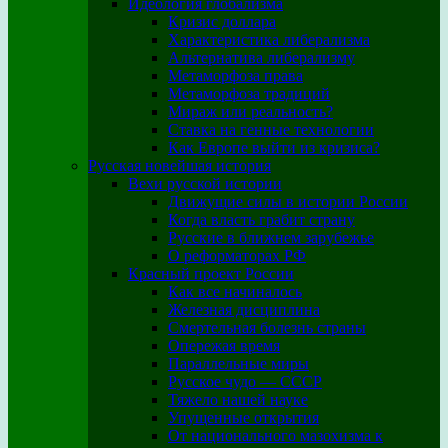
Идеология глобализма
Кризис доллара
Характеристика либерализма
Альтернатива либерализму
Метаморфоза права
Метаморфоза традиций
Мираж или реальность?
Ставка на генные технологии
Как Европе выйти из кризиса?
Русская новейшая история
Вехи русской истории
Движущие силы в истории России
Когда власть грабит страну
Русские в ближнем зарубежье
О реформаторах РФ
Красный проект России
Как все начиналось
Железная дисциплина
Смертельная болезнь страны
Опережая время
Параллельные миры
Русское чудо — СССР
Тяжело нашей науке
Упущенные открытия
От национального мазохизма к