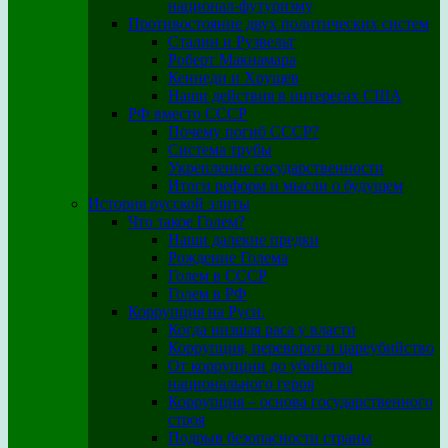
национал-футуризму
Противостояние двух политических систем
Сталин и Рузвельт
Роберт Макнамара
Кеннеди и Хрущев
Наши действия в интересах США
РФ вместо СССР
Почему погиб СССР?
Система трубы
Укрепление государственности
Итоги реформ и мысли о будущем
История русской элиты
Что такое Голем?
Наши далекие предки
Рождение Голема
Голем в СССР
Голем в РФ
Коррупция на Руси.
Когда низшая раса у власти
Коррупция, переворот и цареубийство
От коррупции до убийства
национального героя
Коррупция – основа государственного
строя
Подрыв безопасности страны