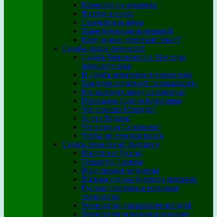
Комиссия по лженауке
Футбол и наука
Сколковская наука
Трансформация инноваций
Кому нужен советский опыт?
Судьбы ярких личностей
Судьба Чижевского в 30-е годы
прошлого века
И судьба новаторов в новом веке
Трагедия создателей силикальцита
Кто выводит науку из кризиса?
Программа Сергея Кургиняна
Что показал Мавроди?
За что Ходора?
Что создала Соловьева?
Чтобы не отмерли мозги
Судьба технологий будущего
Инсулин в России
Открытие Гаряева
Исцеляющая медицина
Ядреная сделка бедового премьера
Русская генетика и волновые
технологии
Технологии управления погодой
Технология психозондирования