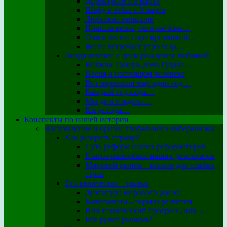
Директрисе с 8 марта
Шефу в юбке с 8 марта
Любимой женщине
Пришла весна, чего же боле…
Опять весна, пора признаний…
Весна встречает утро года…
Поздравление с днем рождения любимой
Княжна Тамара, дочь Гудала…
Песня о настоящем человеке
Вот пережили ещё один год…
Каждый год сюда…
Мы долго ждали…
Когда года…
Конспекты по нашей истории
Восхождение и кризис глобального либерализма
Как разорить страну?
Суть реформ наших реформаторов
Благие намерения наших демократов
Мировой рынок – капкан для слабых
стран
Его величество – рынок
Диктатура мирового рынка
Капитализм – тормоз развития
Или технический прогресс, или…
Кто рулит рынком?