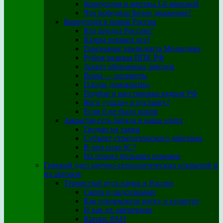
Коррупция и жертвы I-й мировой
Что победило Белое движение?
Коррупция в новой России
Кто продал Россию?
Кадры решают все!
Признание президента Медведева
Рубеж развала ВПК РФ
Захват оборонных заводов
Воры — патриоты
Плоды демократии
Подбор и расстановка кадров РФ
Кого «ушли» в отставку?
Если б не было воров
Закрытая сеть Запада и наша элита
Грудью на танки
Субъект стратегического действия
В чем сила ЗС?
На пороге больших перемен
Горький удел научно-технологических открытий и
их авторов
Тернистый путь науки в России
Сверх и надсознание
Как приземлили науку и культуру
И как их омертвили
Кризис РАН