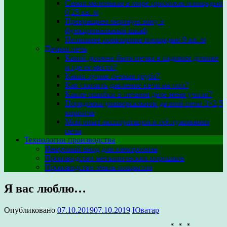
Самая маленькая в мире прихожая площадью
0,25 кв. м
Превращаем мертвую зону в
функциональный шкаф
Нелишнее помещение площадью 9 кв. м
Дачная печь
Какой должна быть печка в садовом домике
и где ее место?
Какая лучше печная труба?
Как снизить давление печи на пол?
Какие ошибки в печном деле меня учили?
Порядовка универсальной дачной печи 3×2,5
кирпича
Мой опыт эксплуатации и обслуживания
печи
Технологии производства
Инертный анод для электролиза
Производство металлических порошков
Производство эмаль-покрытия
Я вас люблю…
Опубликовано
07.10.2019
07.10.2019
Юватар
                                         * * *