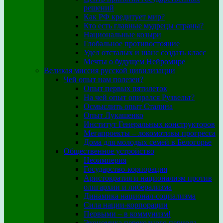
решений
Как РФ кредитует мир?
Кто есть главные мудрецы страны?
Национальные козыри
Глобальное противостояние
Удел отсталых и шанс создать класс
Мечты о будущем Нейромире
Великая миссия русской цивилизации
Чей опыт нам полезен?
Опыт первых пятилеток
На чей опыт опирался Рузвельт?
Осмыслить опыт Сталина
Опыт Лукашенко
Институт Генеральных конструкторов
Мегапроекты – локомотивы прогресса
Дома для молодых семей в Белогорье
Общественное устройство
Неоимперия
Государство-корпорация
Аристократия и национализм против
олигархии и либерализма
Динамика национал-социализма
Сила нации-корпорации
Первыми – в коммунизм!
Экономика переходного периода