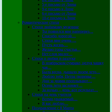
5-е письмо от Лины
9-е письмо к Лине
6-е письмо от Лины
10-е письмо к Лине
Романтические стихи
Стихи любимому мужчине
Ты появился мне наперерез…
Спасибо дорогой…
Стихи мне очень …
Пусть жизнь…
Желаю горы счастья…
Нет слов милее…
Стихи о любви и разлуке
В ноябрьском сумраке, целуя чашку
чая…
Была весна, дышало зноем лето…
Люблю тебя, Петра творенье…
Дни за днями проплывают…
Осень лето заслоняет…
За ночью – день: вот результат…
Стихи на день учителя
Всеми уважаемый…
Я вас люблю…
Поздравление с 8 Марта