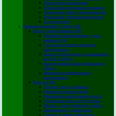
Технология ясновидения
Технологии внедрения в сознание
Технологии связи с полем смыслов
Технологии усиления интеллекта
За что обидно?
Характер нынешнего строя в РФ
Цели и этапы реформ в РФ
Генерация сверхприбыли – цель
реформ в РФ
Создание центров генерации
сверхприбыли
Начало исторического эксперимента
над РФ в 1991-м
Вынужденный выбор либералов в
1999-м.
Вершина неолиберального
эксперимента
Власть в РФ
Птенцы гнезда собчакова
Примеры лидеров наций
Управленцы центральной власти
Сталинская власть и Путинская
Москва – центр офисных стрекоз
Неразбериха в управлении
Главное условие победы над