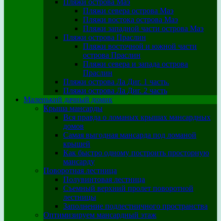
Пляжи острова Маэ
Пляжи севера острова Маэ
Пляжи востока острова Маэ
Пляжи западной части острова Маэ
Пляжи острова Праслин
Пляжи восточной и южной части
острова Праслин
Пляжи севера и запада острова
Праслин
Пляжи острова Ла Диг. 1 часть.
Пляжи острова Ла Диг. 2 часть
Маленький дачный домик
Крыша мансарды
Вся правда о ломаных крышах мансардных
домов
Самая выгодная мансарда под ломаной
крышей
Как быстро одному построить просторную
мансарду
Поворотная лестница
Полувинтовая лестница
Съемный верхний пролет поворотной
лестницы
Заполнение подлестничного пространства
Оптимизируем мансардный этаж