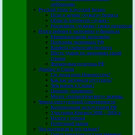
либералами
Русский этнос и русский бизнес
Цели и задачи «чужого» бизнеса
Область интересов «чужих»
Реализация «чужими» своих интересов
Итоги реформ в экономике и финансах
Криминализация экономики
Проблемы экономики РФ
Конфета грабителям бюджета
Шесть ударов по экономике своей
страны
Финансовая политика РФ
Донбасс и Сирия
Где проиграли Новороссию?
Как нас заставили отступить?
Чем воюем в Сирии?
Ценный «крымнаш»
Молох «патриотического» режима.
Череда преступлений современности
Колониальная эксплуатация РФ
Участники Кризиса 2008 – 2009-х
Налоги с порока
Розничный рынок
Что построили и что дальше?
Центр принятия государственных