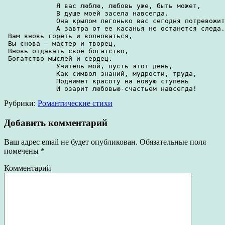
             Я вас люблю, любовь уже, быть может,
             В душе моей засела навсегда.
             Она крылом легонько вас сегодня потревожит
             А завтра от ее касанья не останется следа.
 Вам вновь гореть и волноваться,
 Вы снова – мастер и творец,
 Вновь отдавать свое богатство,
 Богатство мыслей и сердец.
             Учитель мой, пусть этот день,
             Как символ знаний, мудрости, труда,
             Поднимет красоту на новую ступень
             И озарит любовью-счастьем навсегда! 
Рубрики:
Романтические стихи
Добавить комментарий
Ваш адрес email не будет опубликован.
Обязательные поля
помечены
*
Комментарий