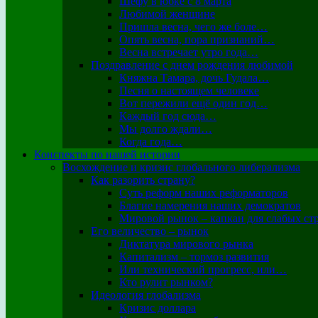
Шефу в юбке с 8 марта
Любимой женщине
Пришла весна, чего же боле…
Опять весна, пора признаний…
Весна встречает утро года…
Поздравление с днем рождения любимой
Княжна Тамара, дочь Гудала…
Песня о настоящем человеке
Вот пережили ещё один год…
Каждый год сюда…
Мы долго ждали…
Когда года…
Конспекты по нашей истории
Восхождение и кризис глобального либерализма
Как разорить страну?
Суть реформ наших реформаторов
Благие намерения наших демократов
Мировой рынок – капкан для слабых ст
Его величество – рынок
Диктатура мирового рынка
Капитализм – тормоз развития
Или технический прогресс, или…
Кто рулит рынком?
Идеология глобализма
Кризис доллара