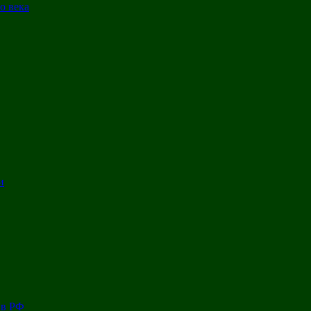
о века
и
 в РФ