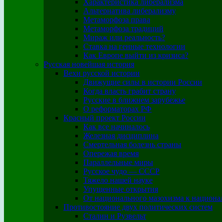
Характеристика либерализма
Альтернатива либерализму
Метаморфоза права
Метаморфоза традиций
Мираж или реальность?
Ставка на генные технологии
Как Европе выйти из кризиса?
Русская новейшая история
Вехи русской истории
Движущие силы в истории России
Когда власть грабит страну
Русские в ближнем зарубежье
О реформаторах РФ
Красный проект России
Как все начиналось
Железная дисциплина
Смертельная болезнь страны
Опережая время
Параллельные миры
Русское чудо — СССР
Тяжело нашей науке
Упущенные открытия
От национального мазохизма к национа
Противостояние двух политических систем
Сталин и Рузвельт