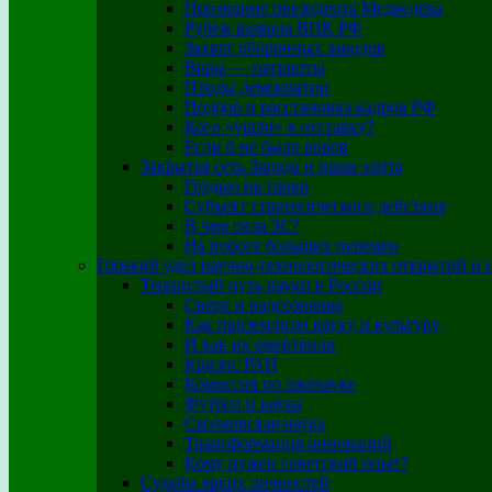
Признание президента Медведева
Рубеж развала ВПК РФ
Захват оборонных заводов
Воры — патриоты
Плоды демократии
Подбор и расстановка кадров РФ
Кого «ушли» в отставку?
Если б не было воров
Закрытая сеть Запада и наша элита
Грудью на танки
Субъект стратегического действия
В чем сила ЗС?
На пороге больших перемен
Горький удел научно-технологических открытий и 
Тернистый путь науки в России
Сверх и надсознание
Как приземлили науку и культуру
И как их омертвили
Кризис РАН
Комиссия по лженауке
Футбол и наука
Сколковская наука
Трансформация инноваций
Кому нужен советский опыт?
Судьбы ярких личностей