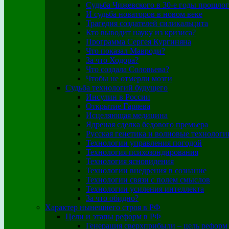
Судьба Чижевского в 30-е годы прошлог
И судьба новаторов в новом веке
Трагедия создателей силикальцита
Кто выводит науку из кризиса?
Программа Сергея Кургиняна
Что показал Мавроди?
За что Ходора?
Что создала Соловьева?
Чтобы не отмерли мозги
Судьба технологий будущего
Инсулин в России
Открытие Гаряева
Исцеляющая медицина
Ядреная сделка бедового премьера
Русская генетика и волновые технологи
Технологии управления погодой
Технология психозондирования
Технология ясновидения
Технологии внедрения в сознание
Технологии связи с полем смыслов
Технологии усиления интеллекта
За что обидно?
Характер нынешнего строя в РФ
Цели и этапы реформ в РФ
Генерация сверхприбыли – цель реформ