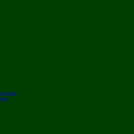
го героя
троя