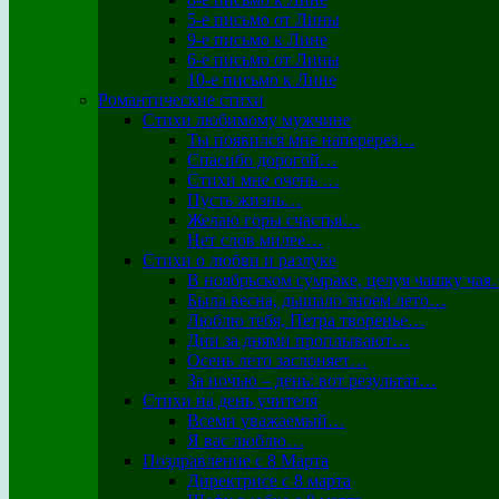
5-е письмо от Лины
9-е письмо к Лине
6-е письмо от Лины
10-е письмо к Лине
Романтические стихи
Стихи любимому мужчине
Ты появился мне наперерез…
Спасибо дорогой…
Стихи мне очень …
Пусть жизнь…
Желаю горы счастья…
Нет слов милее…
Стихи о любви и разлуке
В ноябрьском сумраке, целуя чашку ча
Была весна, дышало зноем лето…
Люблю тебя, Петра творенье…
Дни за днями проплывают…
Осень лето заслоняет…
За ночью – день: вот результат…
Стихи на день учителя
Всеми уважаемый…
Я вас люблю…
Поздравление с 8 Марта
Директрисе с 8 марта