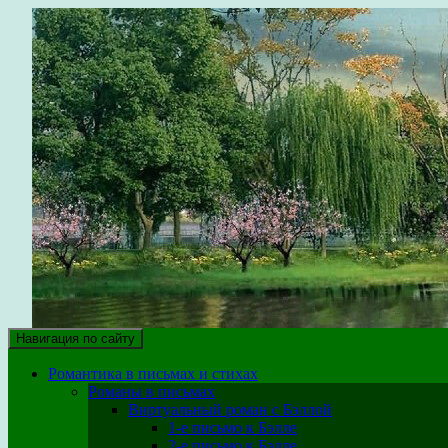
парк уюта
Здесь собраны крупицы собственного опыта на различных этап
Навигация по сайту
Романтика в письмах и стихах
Романы в письмах
Виртуальный роман с Бэллой
1-е письмо к Бэлле
2-е письмо к Бэлле