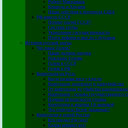
Роберт Макнамара
Кеннеди и Хрущев
Наши действия в интересах США
РФ вместо СССР
Почему погиб СССР?
Система трубы
Укрепление государственности
Итоги реформ и мысли о будущем
История русской элиты
Что такое Голем?
Наши далекие предки
Рождение Голема
Голем в СССР
Голем в РФ
Коррупция на Руси.
Когда низшая раса у власти
Коррупция, переворот и цареубийство
От коррупции до убийства национально
Коррупция – основа государственного с
Подрыв безопасности страны
Коррупция и жертвы I-й мировой
Что победило Белое движение?
Коррупция в новой России
Кто продал Россию?
Кадры решают все!