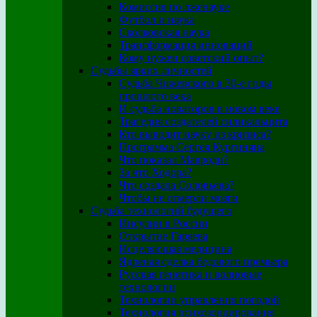
Комиссия по лженауке
Футбол и наука
Сколковская наука
Трансформация инноваций
Кому нужен советский опыт?
Судьбы ярких личностей
Судьба Чижевского в 30-е годы
прошлого века
И судьба новаторов в новом веке
Трагедия создателей силикальцита
Кто выводит науку из кризиса?
Программа Сергея Кургиняна
Что показал Мавроди?
За что Ходора?
Что создала Соловьева?
Чтобы не отмерли мозги
Судьба технологий будущего
Инсулин в России
Открытие Гаряева
Исцеляющая медицина
Ядреная сделка бедового премьера
Русская генетика и волновые
технологии
Технологии управления погодой
Технология психозондирования