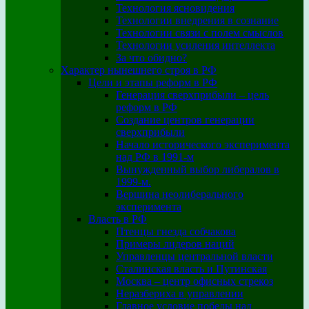
Технология ясновидения
Технологии внедрения в сознание
Технологии связи с полем смыслов
Технологии усиления интеллекта
За что обидно?
Характер нынешнего строя в РФ
Цели и этапы реформ в РФ
Генерация сверхприбыли – цель
реформ в РФ
Создание центров генерации
сверхприбыли
Начало исторического эксперимента
над РФ в 1991-м
Вынужденный выбор либералов в
1999-м.
Вершина неолиберального
эксперимента
Власть в РФ
Птенцы гнезда собчакова
Примеры лидеров наций
Управленцы центральной власти
Сталинская власть и Путинская
Москва – центр офисных стрекоз
Неразбериха в управлении
Главное условие победы над