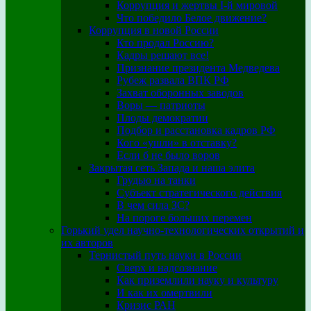
Коррупция и жертвы I-й мировой
Что победило Белое движение?
Коррупция в новой России
Кто продал Россию?
Кадры решают все!
Признание президента Медведева
Рубеж развала ВПК РФ
Захват оборонных заводов
Воры — патриоты
Плоды демократии
Подбор и расстановка кадров РФ
Кого «ушли» в отставку?
Если б не было воров
Закрытая сеть Запада и наша элита
Грудью на танки
Субъект стратегического действия
В чем сила ЗС?
На пороге больших перемен
Горький удел научно-технологических открытий и
их авторов
Тернистый путь науки в России
Сверх и надсознание
Как приземлили науку и культуру
И как их омертвили
Кризис РАН