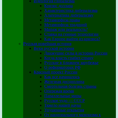
Идеология глобализма
Кризис доллара
Характеристика либерализма
Альтернатива либерализму
Метаморфоза права
Метаморфоза традиций
Мираж или реальность?
Ставка на генные технологии
Как Европе выйти из кризиса?
Русская новейшая история
Вехи русской истории
Движущие силы в истории России
Когда власть грабит страну
Русские в ближнем зарубежье
О реформаторах РФ
Красный проект России
Как все начиналось
Железная дисциплина
Смертельная болезнь страны
Опережая время
Параллельные миры
Русское чудо — СССР
Тяжело нашей науке
Упущенные открытия
От национального мазохизма к