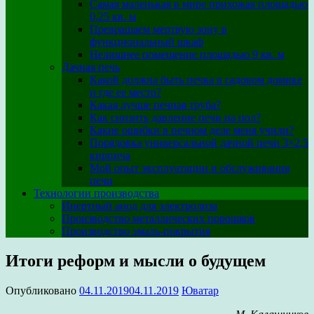
Самая маленькая в мире прихожая площадью
0,25 кв. м
Превращаем мертвую зону в
функциональный шкаф
Нелишнее помещение площадью 9 кв. м
Дачная печь
Какой должна быть печка в садовом домике
и где ее место?
Какая лучше печная труба?
Как снизить давление печи на пол?
Какие ошибки в печном деле меня учили?
Порядовка универсальной дачной печи 3×2,5
кирпича
Мой опыт эксплуатации и обслуживания
печи
Технологии производства
Инертный анод для электролиза
Производство металлических порошков
Производство эмаль-покрытия
Итоги реформ и мысли о будущем
Опубликовано
04.11.2019
04.11.2019
Юватар