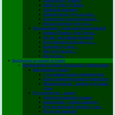
Директрисе с 8 марта
Шефу в юбке с 8 марта
Любимой женщине
Пришла весна, чего же боле…
Опять весна, пора признаний…
Весна встречает утро года…
Поздравление с днем рождения любимой
Княжна Тамара, дочь Гудала…
Песня о настоящем человеке
Вот пережили ещё один год…
Каждый год сюда…
Мы долго ждали…
Когда года…
Конспекты по нашей истории
Восхождение и кризис глобального либерализма
Как разорить страну?
Суть реформ наших реформаторов
Благие намерения наших демократов
Мировой рынок – капкан для слабых
стран
Его величество – рынок
Диктатура мирового рынка
Капитализм – тормоз развития
Или технический прогресс, или…
Кто рулит рынком?