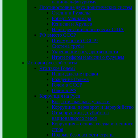
национал-футуризму
Противостояние двух политических систем
Сталин и Рузвельт
Роберт Макнамара
Кеннеди и Хрущев
Наши действия в интересах США
РФ вместо СССР
Почему погиб СССР?
Система трубы
Укрепление государственности
Итоги реформ и мысли о будущем
История русской элиты
Что такое Голем?
Наши далекие предки
Рождение Голема
Голем в СССР
Голем в РФ
Коррупция на Руси.
Когда низшая раса у власти
Коррупция, переворот и цареубийство
От коррупции до убийства
национального героя
Коррупция – основа государственного
строя
Подрыв безопасности страны