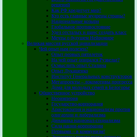
решений
Как РФ кредитует мир?
Кто есть главные мудрецы страны?
Национальные козыри
Глобальное противостояние
Удел отсталых и шанс создать класс
Мечты о будущем Нейромире
Великая миссия русской цивилизации
Чей опыт нам полезен?
Опыт первых пятилеток
На чей опыт опирался Рузвельт?
Осмыслить опыт Сталина
Опыт Лукашенко
Институт Генеральных конструкторов
Мегапроекты – локомотивы прогресса
Дома для молодых семей в Белогорье
Общественное устройство
Неоимперия
Государство-корпорация
Аристократия и национализм против
олигархии и либерализма
Динамика национал-социализма
Сила нации-корпорации
Первыми – в коммунизм!
Экономика переходного периода