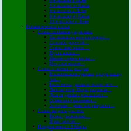
5-е письмо от Лины
9-е письмо к Лине
6-е письмо от Лины
10-е письмо к Лине
Романтические стихи
Стихи любимому мужчине
Ты появился мне наперерез…
Спасибо дорогой…
Стихи мне очень …
Пусть жизнь…
Желаю горы счастья…
Нет слов милее…
Стихи о любви и разлуке
В ноябрьском сумраке, целуя чашку
чая…
Была весна, дышало зноем лето…
Люблю тебя, Петра творенье…
Дни за днями проплывают…
Осень лето заслоняет…
За ночью – день: вот результат…
Стихи на день учителя
Всеми уважаемый…
Я вас люблю…
Поздравление с 8 Марта