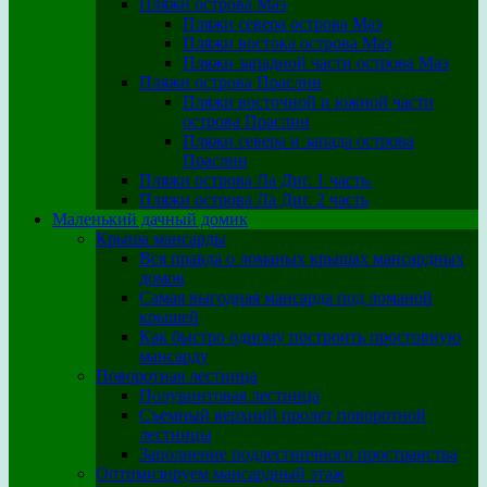
Пляжи острова Маэ
Пляжи севера острова Маэ
Пляжи востока острова Маэ
Пляжи западной части острова Маэ
Пляжи острова Праслин
Пляжи восточной и южной части
острова Праслин
Пляжи севера и запада острова
Праслин
Пляжи острова Ла Диг. 1 часть.
Пляжи острова Ла Диг. 2 часть
Маленький дачный домик
Крыша мансарды
Вся правда о ломаных крышах мансардных
домов
Самая выгодная мансарда под ломаной
крышей
Как быстро одному построить просторную
мансарду
Поворотная лестница
Полувинтовая лестница
Съемный верхний пролет поворотной
лестницы
Заполнение подлестничного пространства
Оптимизируем мансардный этаж