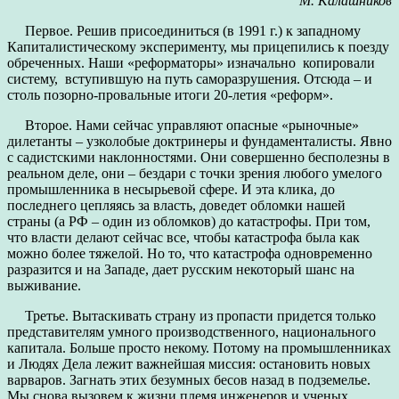
М. Калашников
Первое. Решив присоединиться (в 1991 г.) к западному
Капиталистическому эксперименту, мы прицепились к поезду
обреченных. Наши «реформаторы» изначально копировали
систему, вступившую на путь саморазрушения. Отсюда – и
столь позорно-провальные итоги 20-летия «реформ».
Второе. Нами сейчас управляют опасные «рыночные»
дилетанты – узколобые доктринеры и фундаменталисты. Явно
с садистскими наклонностями. Они совершенно бесполезны в
реальном деле, они – бездари с точки зрения любого умелого
промышленника в несырьевой сфере. И эта клика, до
последнего цепляясь за власть, доведет обломки нашей
страны (а РФ – один из обломков) до катастрофы. При том,
что власти делают сейчас все, чтобы катастрофа была как
можно более тяжелой. Но то, что катастрофа одновременно
разразится и на Западе, дает русским некоторый шанс на
выживание.
Третье. Вытаскивать страну из пропасти придется только
представителям умного производственного, национального
капитала. Больше просто некому. Потому на промышленниках
и Людях Дела лежит важнейшая миссия: остановить новых
варваров. Загнать этих безумных бесов назад в подземелье.
Мы снова вызовем к жизни племя инженеров и ученых,