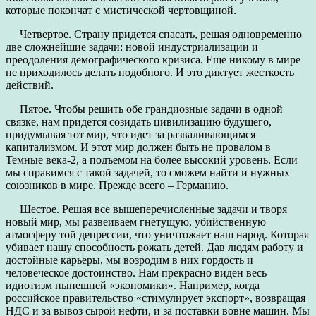
которые покончат с мистической чертовщиной.
Четвертое. Страну придется спасать, решая одновременно
две сложнейшие задачи: новой индустриализации и
преодоления демографического кризиса. Еще никому в мире
не приходилось делать подобного. И это диктует жесткость
действий.
Пятое. Чтобы решить обе грандиозные задачи в одной
связке, нам придется созидать цивилизацию будущего,
придумывая тот мир, что идет за разваливающимся
капитализмом. И этот мир должен быть не провалом в
Темные века-2, а подъемом на более высокий уровень. Если
мы справимся с такой задачей, то сможем найти и нужных
союзников в мире. Прежде всего – Германию.
Шестое. Решая все вышеперечисленные задачи и творя
новый мир, мы развеиваем гнетущую, убийственную
атмосферу той депрессии, что уничтожает наш народ. Которая
убивает нашу способность рожать детей. Дав людям работу и
достойные карьеры, мы возродим в них гордость и
человеческое достоинство. Нам прекрасно виден весь
идиотизм нынешней «экономики». Например, когда
российское правительство «стимулирует экспорт», возвращая
НДС и за вывоз сырой нефти, и за поставки вовне машин. Мы