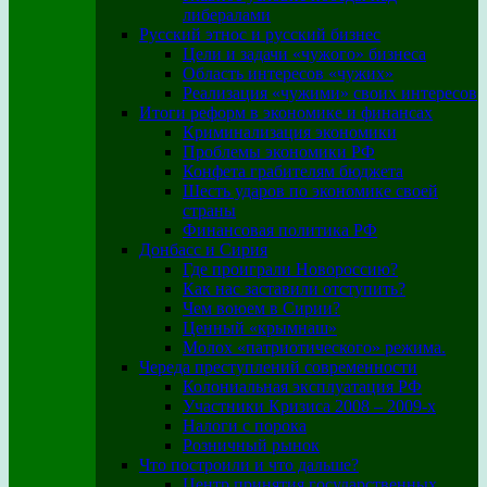
либералами
Русский этнос и русский бизнес
Цели и задачи «чужого» бизнеса
Область интересов «чужих»
Реализация «чужими» своих интересов
Итоги реформ в экономике и финансах
Криминализация экономики
Проблемы экономики РФ
Конфета грабителям бюджета
Шесть ударов по экономике своей
страны
Финансовая политика РФ
Донбасс и Сирия
Где проиграли Новороссию?
Как нас заставили отступить?
Чем воюем в Сирии?
Ценный «крымнаш»
Молох «патриотического» режима.
Череда преступлений современности
Колониальная эксплуатация РФ
Участники Кризиса 2008 – 2009-х
Налоги с порока
Розничный рынок
Что построили и что дальше?
Центр принятия государственных