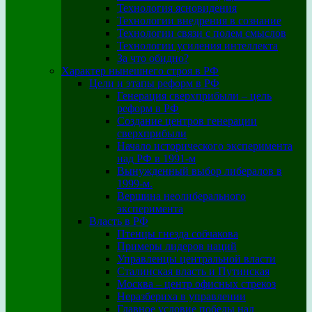
Технология ясновидения
Технологии внедрения в сознание
Технологии связи с полем смыслов
Технологии усиления интеллекта
За что обидно?
Характер нынешнего строя в РФ
Цели и этапы реформ в РФ
Генерация сверхприбыли – цель
реформ в РФ
Создание центров генерации
сверхприбыли
Начало исторического эксперимента
над РФ в 1991-м
Вынужденный выбор либералов в
1999-м.
Вершина неолиберального
эксперимента
Власть в РФ
Птенцы гнезда собчакова
Примеры лидеров наций
Управленцы центральной власти
Сталинская власть и Путинская
Москва – центр офисных стрекоз
Неразбериха в управлении
Главное условие победы над