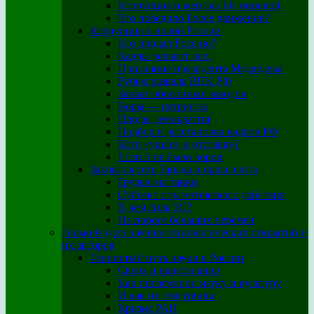
Коррупция и жертвы I-й мировой
Что победило Белое движение?
Коррупция в новой России
Кто продал Россию?
Кадры решают все!
Признание президента Медведева
Рубеж развала ВПК РФ
Захват оборонных заводов
Воры — патриоты
Плоды демократии
Подбор и расстановка кадров РФ
Кого «ушли» в отставку?
Если б не было воров
Закрытая сеть Запада и наша элита
Грудью на танки
Субъект стратегического действия
В чем сила ЗС?
На пороге больших перемен
Горький удел научно-технологических открытий и
их авторов
Тернистый путь науки в России
Сверх и надсознание
Как приземлили науку и культуру
И как их омертвили
Кризис РАН