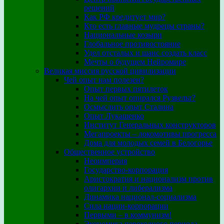
решений
Как РФ кредитует мир?
Кто есть главные мудрецы страны?
Национальные козыри
Глобальное противостояние
Удел отсталых и шанс создать класс
Мечты о будущем Нейромире
Великая миссия русской цивилизации
Чей опыт нам полезен?
Опыт первых пятилеток
На чей опыт опирался Рузвельт?
Осмыслить опыт Сталина
Опыт Лукашенко
Институт Генеральных конструкторов
Мегапроекты – локомотивы прогресса
Дома для молодых семей в Белогорье
Общественное устройство
Неоимперия
Государство-корпорация
Аристократия и национализм против
олигархии и либерализма
Динамика национал-социализма
Сила нации-корпорации
Первыми – в коммунизм!
Экономика переходного периода