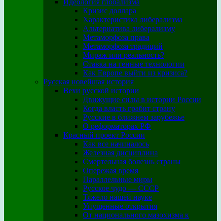
Идеология глобализма
Кризис доллара
Характеристика либерализма
Альтернатива либерализму
Метаморфоза права
Метаморфоза традиций
Мираж или реальность?
Ставка на генные технологии
Как Европе выйти из кризиса?
Русская новейшая история
Вехи русской истории
Движущие силы в истории России
Когда власть грабит страну
Русские в ближнем зарубежье
О реформаторах РФ
Красный проект России
Как все начиналось
Железная дисциплина
Смертельная болезнь страны
Опережая время
Параллельные миры
Русское чудо — СССР
Тяжело нашей науке
Упущенные открытия
От национального мазохизма к