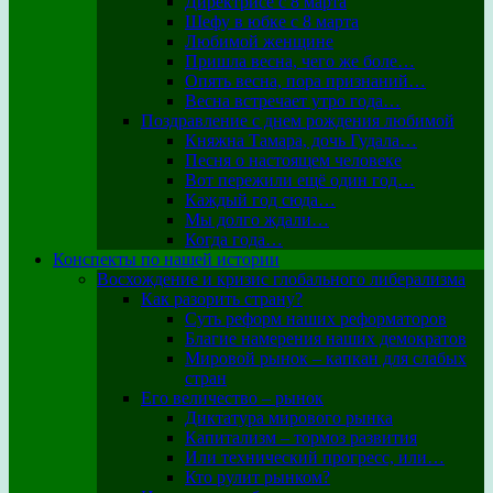
Директрисе с 8 марта
Шефу в юбке с 8 марта
Любимой женщине
Пришла весна, чего же боле…
Опять весна, пора признаний…
Весна встречает утро года…
Поздравление с днем рождения любимой
Княжна Тамара, дочь Гудала…
Песня о настоящем человеке
Вот пережили ещё один год…
Каждый год сюда…
Мы долго ждали…
Когда года…
Конспекты по нашей истории
Восхождение и кризис глобального либерализма
Как разорить страну?
Суть реформ наших реформаторов
Благие намерения наших демократов
Мировой рынок – капкан для слабых
стран
Его величество – рынок
Диктатура мирового рынка
Капитализм – тормоз развития
Или технический прогресс, или…
Кто рулит рынком?