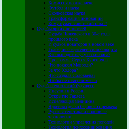
Комиссия по лженауке
Футбол и наука
Сколковская наука
Трансформация инноваций
Кому нужен советский опыт?
Судьбы ярких личностей
Судьба Чижевского в 30-е годы
прошлого века
И судьба новаторов в новом веке
Трагедия создателей силикальцита
Кто выводит науку из кризиса?
Программа Сергея Кургиняна
Что показал Мавроди?
За что Ходора?
Что создала Соловьева?
Чтобы не отмерли мозги
Судьба технологий будущего
Инсулин в России
Открытие Гаряева
Исцеляющая медицина
Ядреная сделка бедового премьера
Русская генетика и волновые
технологии
Технологии управления погодой
Технология психозондирования