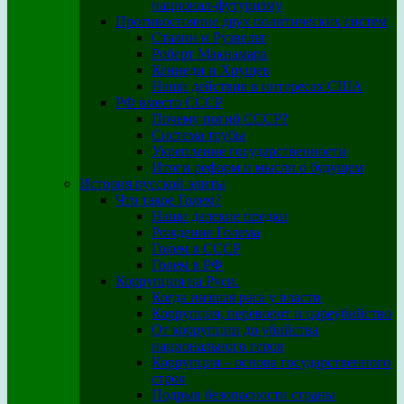
национал-футуризму
Противостояние двух политических систем
Сталин и Рузвельт
Роберт Макнамара
Кеннеди и Хрущев
Наши действия в интересах США
РФ вместо СССР
Почему погиб СССР?
Система трубы
Укрепление государственности
Итоги реформ и мысли о будущем
История русской элиты
Что такое Голем?
Наши далекие предки
Рождение Голема
Голем в СССР
Голем в РФ
Коррупция на Руси.
Когда низшая раса у власти
Коррупция, переворот и цареубийство
От коррупции до убийства
национального героя
Коррупция – основа государственного
строя
Подрыв безопасности страны