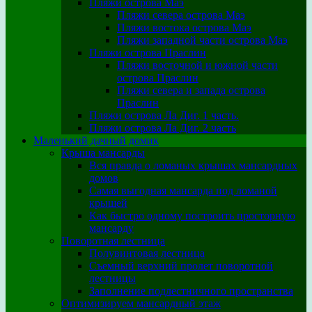
Пляжи острова Маэ
Пляжи севера острова Маэ
Пляжи востока острова Маэ
Пляжи западной части острова Маэ
Пляжи острова Праслин
Пляжи восточной и южной части
острова Праслин
Пляжи севера и запада острова
Праслин
Пляжи острова Ла Диг. 1 часть.
Пляжи острова Ла Диг. 2 часть
Маленький дачный домик
Крыша мансарды
Вся правда о ломаных крышах мансардных
домов
Самая выгодная мансарда под ломаной
крышей
Как быстро одному построить просторную
мансарду
Поворотная лестница
Полувинтовая лестница
Съемный верхний пролет поворотной
лестницы
Заполнение подлестничного пространства
Оптимизируем мансардный этаж