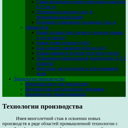
Самая маленькая в мире прихожая площадью
0,25 кв. м
Превращаем мертвую зону в
функциональный шкаф
Нелишнее помещение площадью 9 кв. м
Дачная печь
Какой должна быть печка в садовом домике
и где ее место?
Какая лучше печная труба?
Как снизить давление печи на пол?
Какие ошибки в печном деле меня учили?
Порядовка универсальной дачной печи 3×2,5
кирпича
Мой опыт эксплуатации и обслуживания
печи
Технологии производства
Инертный анод для электролиза
Производство металлических порошков
Производство эмаль-покрытия
Технологии производства
Имея многолетний стаж в освоении новых
производств в ряде областей промышленной технологии с