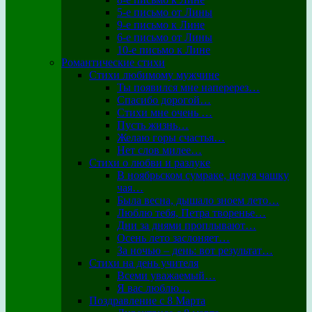
5-е письмо от Лины
9-е письмо к Лине
6-е письмо от Лины
10-е письмо к Лине
Романтические стихи
Стихи любимому мужчине
Ты появился мне наперерез…
Спасибо дорогой…
Стихи мне очень …
Пусть жизнь…
Желаю горы счастья…
Нет слов милее…
Стихи о любви и разлуке
В ноябрьском сумраке, целуя чашку
чая…
Была весна, дышало зноем лето…
Люблю тебя, Петра творенье…
Дни за днями проплывают…
Осень лето заслоняет…
За ночью – день: вот результат…
Стихи на день учителя
Всеми уважаемый…
Я вас люблю…
Поздравление с 8 Марта