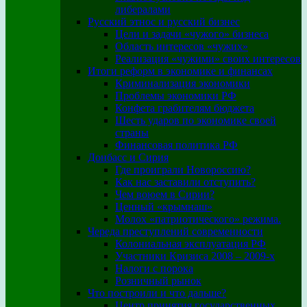
либералами
Русский этнос и русский бизнес
Цели и задачи «чужого» бизнеса
Область интересов «чужих»
Реализация «чужими» своих интересов
Итоги реформ в экономике и финансах
Криминализация экономики
Проблемы экономики РФ
Конфета грабителям бюджета
Шесть ударов по экономике своей
страны
Финансовая политика РФ
Донбасс и Сирия
Где проиграли Новороссию?
Как нас заставили отступить?
Чем воюем в Сирии?
Ценный «крымнаш»
Молох «патриотического» режима.
Череда преступлений современности
Колониальная эксплуатация РФ
Участники Кризиса 2008 – 2009-х
Налоги с порока
Розничный рынок
Что построили и что дальше?
Центр принятия государственных