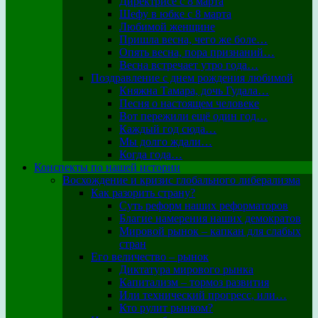
Директрисе с 8 марта
Шефу в юбке с 8 марта
Любимой женщине
Пришла весна, чего же боле…
Опять весна, пора признаний…
Весна встречает утро года…
Поздравление с днем рождения любимой
Княжна Тамара, дочь Гудала…
Песня о настоящем человеке
Вот пережили ещё один год…
Каждый год сюда…
Мы долго ждали…
Когда года…
Конспекты по нашей истории
Восхождение и кризис глобального либерализма
Как разорить страну?
Суть реформ наших реформаторов
Благие намерения наших демократов
Мировой рынок – капкан для слабых
стран
Его величество – рынок
Диктатура мирового рынка
Капитализм – тормоз развития
Или технический прогресс, или…
Кто рулит рынком?