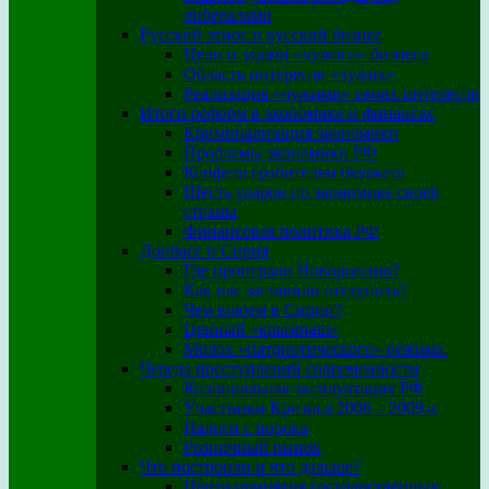
либералами
Русский этнос и русский бизнес
Цели и задачи «чужого» бизнеса
Область интересов «чужих»
Реализация «чужими» своих интересов
Итоги реформ в экономике и финансах
Криминализация экономики
Проблемы экономики РФ
Конфета грабителям бюджета
Шесть ударов по экономике своей
страны
Финансовая политика РФ
Донбасс и Сирия
Где проиграли Новороссию?
Как нас заставили отступить?
Чем воюем в Сирии?
Ценный «крымнаш»
Молох «патриотического» режима.
Череда преступлений современности
Колониальная эксплуатация РФ
Участники Кризиса 2008 – 2009-х
Налоги с порока
Розничный рынок
Что построили и что дальше?
Центр принятия государственных