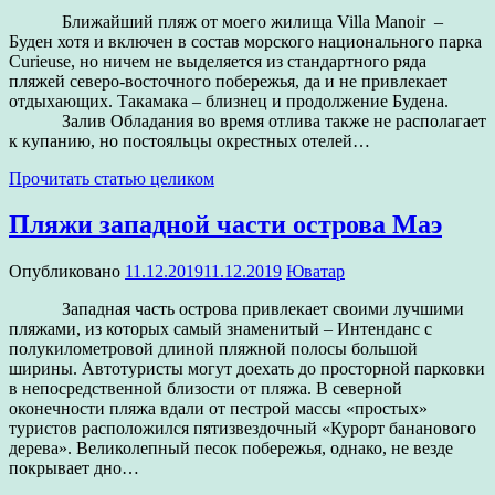
Ближайший пляж от моего жилища Villa Manoir –
Буден хотя и включен в состав морского национального парка
Curieuse, но ничем не выделяется из стандартного ряда
пляжей северо-восточного побережья, да и не привлекает
отдыхающих. Такамака – близнец и продолжение Будена.
Залив Обладания во время отлива также не располагает
к купанию, но постояльцы окрестных отелей…
Прочитать статью целиком
Пляжи западной части острова Маэ
Опубликовано
11.12.2019
11.12.2019
Юватар
Западная часть острова привлекает своими лучшими
пляжами, из которых самый знаменитый – Интенданс с
полукилометровой длиной пляжной полосы большой
ширины. Автотуристы могут доехать до просторной парковки
в непосредственной близости от пляжа. В северной
оконечности пляжа вдали от пестрой массы «простых»
туристов расположился пятизвездочный «Курорт бананового
дерева». Великолепный песок побережья, однако, не везде
покрывает дно…