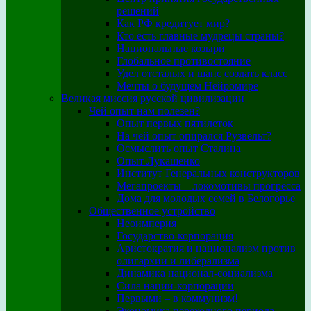
решений
Как РФ кредитует мир?
Кто есть главные мудрецы страны?
Национальные козыри
Глобальное противостояние
Удел отсталых и шанс создать класс
Мечты о будущем Нейромире
Великая миссия русской цивилизации
Чей опыт нам полезен?
Опыт первых пятилеток
На чей опыт опирался Рузвельт?
Осмыслить опыт Сталина
Опыт Лукашенко
Институт Генеральных конструкторов
Мегапроекты – локомотивы прогресса
Дома для молодых семей в Белогорье
Общественное устройство
Неоимперия
Государство-корпорация
Аристократия и национализм против
олигархии и либерализма
Динамика национал-социализма
Сила нации-корпорации
Первыми – в коммунизм!
Экономика переходного периода