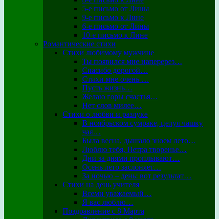
5-е письмо от Лины
9-е письмо к Лине
6-е письмо от Лины
10-е письмо к Лине
Романтические стихи
Стихи любимому мужчине
Ты появился мне наперерез…
Спасибо дорогой…
Стихи мне очень …
Пусть жизнь…
Желаю горы счастья…
Нет слов милее…
Стихи о любви и разлуке
В ноябрьском сумраке, целуя чашку
чая…
Была весна, дышало зноем лето…
Люблю тебя, Петра творенье…
Дни за днями проплывают…
Осень лето заслоняет…
За ночью – день: вот результат…
Стихи на день учителя
Всеми уважаемый…
Я вас люблю…
Поздравление с 8 Марта