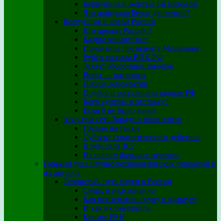
Коррупция и жертвы I-й мировой
Что победило Белое движение?
Коррупция в новой России
Кто продал Россию?
Кадры решают все!
Признание президента Медведева
Рубеж развала ВПК РФ
Захват оборонных заводов
Воры — патриоты
Плоды демократии
Подбор и расстановка кадров РФ
Кого «ушли» в отставку?
Если б не было воров
Закрытая сеть Запада и наша элита
Грудью на танки
Субъект стратегического действия
В чем сила ЗС?
На пороге больших перемен
Горький удел научно-технологических открытий и
их авторов
Тернистый путь науки в России
Сверх и надсознание
Как приземлили науку и культуру
И как их омертвили
Кризис РАН