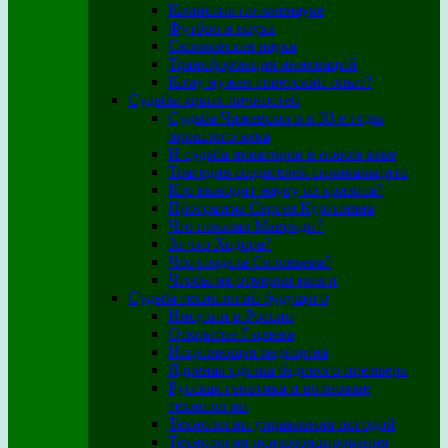
Комиссия по лженауке
Футбол и наука
Сколковская наука
Трансформация инноваций
Кому нужен советский опыт?
Судьбы ярких личностей
Судьба Чижевского в 30-е годы
прошлого века
И судьба новаторов в новом веке
Трагедия создателей силикальцита
Кто выводит науку из кризиса?
Программа Сергея Кургиняна
Что показал Мавроди?
За что Ходора?
Что создала Соловьева?
Чтобы не отмерли мозги
Судьба технологий будущего
Инсулин в России
Открытие Гаряева
Исцеляющая медицина
Ядреная сделка бедового премьера
Русская генетика и волновые
технологии
Технологии управления погодой
Технология психозондирования