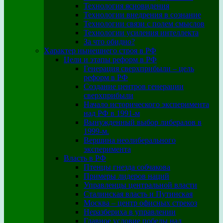
Технология ясновидения
Технологии внедрения в сознание
Технологии связи с полем смыслов
Технологии усиления интеллекта
За что обидно?
Характер нынешнего строя в РФ
Цели и этапы реформ в РФ
Генерация сверхприбыли – цель
реформ в РФ
Создание центров генерации
сверхприбыли
Начало исторического эксперимента
над РФ в 1991-м
Вынужденный выбор либералов в
1999-м.
Вершина неолиберального
эксперимента
Власть в РФ
Птенцы гнезда собчакова
Примеры лидеров наций
Управленцы центральной власти
Сталинская власть и Путинская
Москва – центр офисных стрекоз
Неразбериха в управлении
Главное условие победы над