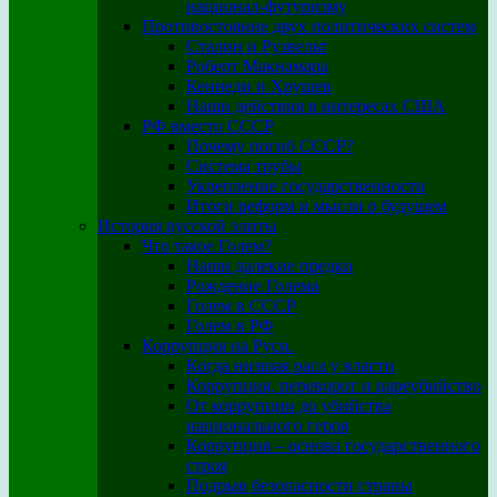
национал-футуризму
Противостояние двух политических систем
Сталин и Рузвельт
Роберт Макнамара
Кеннеди и Хрущев
Наши действия в интересах США
РФ вместо СССР
Почему погиб СССР?
Система трубы
Укрепление государственности
Итоги реформ и мысли о будущем
История русской элиты
Что такое Голем?
Наши далекие предки
Рождение Голема
Голем в СССР
Голем в РФ
Коррупция на Руси.
Когда низшая раса у власти
Коррупция, переворот и цареубийство
От коррупции до убийства
национального героя
Коррупция – основа государственного
строя
Подрыв безопасности страны