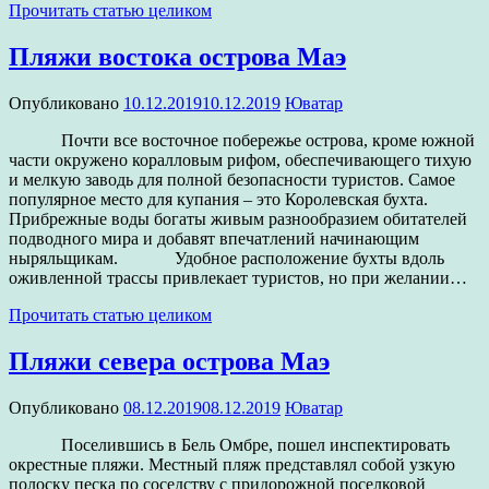
Прочитать статью целиком
Пляжи востока острова Маэ
Опубликовано
10.12.2019
10.12.2019
Юватар
Почти все восточное побережье острова, кроме южной
части окружено коралловым рифом, обеспечивающего тихую
и мелкую заводь для полной безопасности туристов. Самое
популярное место для купания – это Королевская бухта.
Прибрежные воды богаты живым разнообразием обитателей
подводного мира и добавят впечатлений начинающим
ныряльщикам. Удобное расположение бухты вдоль
оживленной трассы привлекает туристов, но при желании…
Прочитать статью целиком
Пляжи севера острова Маэ
Опубликовано
08.12.2019
08.12.2019
Юватар
Поселившись в Бель Омбре, пошел инспектировать
окрестные пляжи. Местный пляж представлял собой узкую
полоску песка по соседству с придорожной поселковой