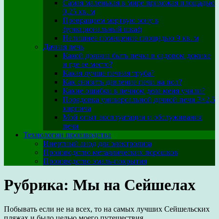
Самая маленькая в мире прихожая площадью
0,25 кв. м
Превращаем мертвую зону в
функциональный шкаф
Нелишнее помещение площадью 9 кв. м
Дачная печь
Какой должна быть печка в садовом домике
и где ее место?
Какая лучше печная труба?
Как снизить давление печи на пол?
Какие ошибки в печном деле меня учили?
Порядовка универсальной дачной печи 3×2,5
кирпича
Мой опыт эксплуатации и обслуживания
печи
Технологии производства
Инертный анод для электролиза
Производство металлических порошков
Производство эмаль-покрытия
Рубрика: Мы на Сейшелах
Побывать если не на всех, то на самых лучших Сейшельских
пляжах и было целью моего путешествия