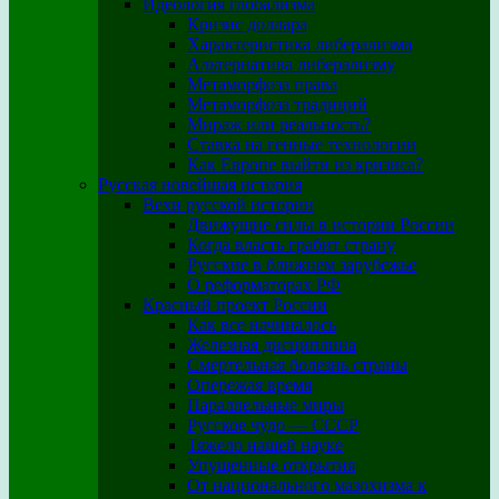
Идеология глобализма
Кризис доллара
Характеристика либерализма
Альтернатива либерализму
Метаморфоза права
Метаморфоза традиций
Мираж или реальность?
Ставка на генные технологии
Как Европе выйти из кризиса?
Русская новейшая история
Вехи русской истории
Движущие силы в истории России
Когда власть грабит страну
Русские в ближнем зарубежье
О реформаторах РФ
Красный проект России
Как все начиналось
Железная дисциплина
Смертельная болезнь страны
Опережая время
Параллельные миры
Русское чудо — СССР
Тяжело нашей науке
Упущенные открытия
От национального мазохизма к