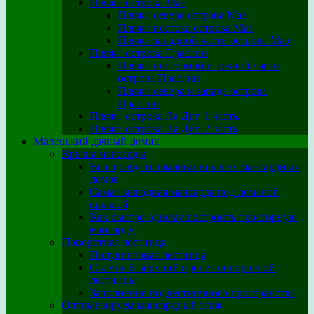
Пляжи острова Маэ
Пляжи севера острова Маэ
Пляжи востока острова Маэ
Пляжи западной части острова Маэ
Пляжи острова Праслин
Пляжи восточной и южной части
острова Праслин
Пляжи севера и запада острова
Праслин
Пляжи острова Ла Диг. 1 часть.
Пляжи острова Ла Диг. 2 часть
Маленький дачный домик
Крыша мансарды
Вся правда о ломаных крышах мансардных
домов
Самая выгодная мансарда под ломаной
крышей
Как быстро одному построить просторную
мансарду
Поворотная лестница
Полувинтовая лестница
Съемный верхний пролет поворотной
лестницы
Заполнение подлестничного пространства
Оптимизируем мансардный этаж