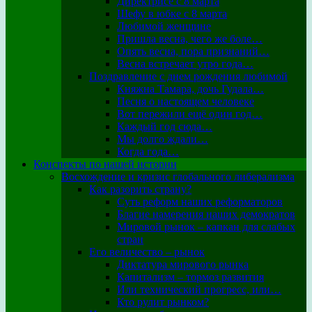
Директрисе с 8 марта
Шефу в юбке с 8 марта
Любимой женщине
Пришла весна, чего же боле…
Опять весна, пора признаний…
Весна встречает утро года…
Поздравление с днем рождения любимой
Княжна Тамара, дочь Гудала…
Песня о настоящем человеке
Вот пережили ещё один год…
Каждый год сюда…
Мы долго ждали…
Когда года…
Конспекты по нашей истории
Восхождение и кризис глобального либерализма
Как разорить страну?
Суть реформ наших реформаторов
Благие намерения наших демократов
Мировой рынок – капкан для слабых
стран
Его величество – рынок
Диктатура мирового рынка
Капитализм – тормоз развития
Или технический прогресс, или…
Кто рулит рынком?