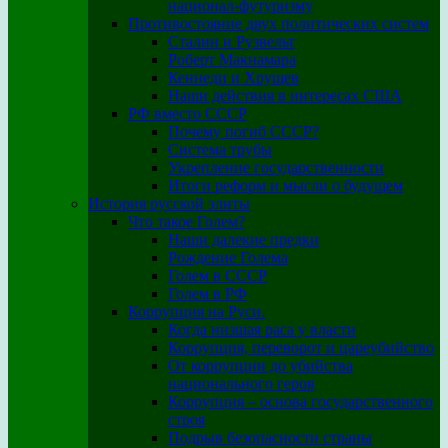
национал-футуризму
Противостояние двух политических систем
Сталин и Рузвельт
Роберт Макнамара
Кеннеди и Хрущев
Наши действия в интересах США
РФ вместо СССР
Почему погиб СССР?
Система трубы
Укрепление государственности
Итоги реформ и мысли о будущем
История русской элиты
Что такое Голем?
Наши далекие предки
Рождение Голема
Голем в СССР
Голем в РФ
Коррупция на Руси.
Когда низшая раса у власти
Коррупция, переворот и цареубийство
От коррупции до убийства
национального героя
Коррупция – основа государственного
строя
Подрыв безопасности страны