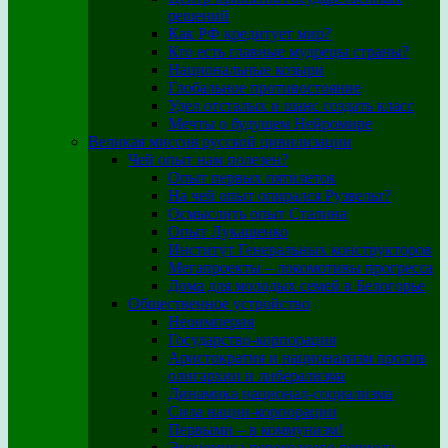
решений
Как РФ кредитует мир?
Кто есть главные мудрецы страны?
Национальные козыри
Глобальное противостояние
Удел отсталых и шанс создать класс
Мечты о будущем Нейромире
Великая миссия русской цивилизации
Чей опыт нам полезен?
Опыт первых пятилеток
На чей опыт опирался Рузвельт?
Осмыслить опыт Сталина
Опыт Лукашенко
Институт Генеральных конструкторов
Мегапроекты – локомотивы прогресса
Дома для молодых семей в Белогорье
Общественное устройство
Неоимперия
Государство-корпорация
Аристократия и национализм против
олигархии и либерализма
Динамика национал-социализма
Сила нации-корпорации
Первыми – в коммунизм!
Экономика переходного периода