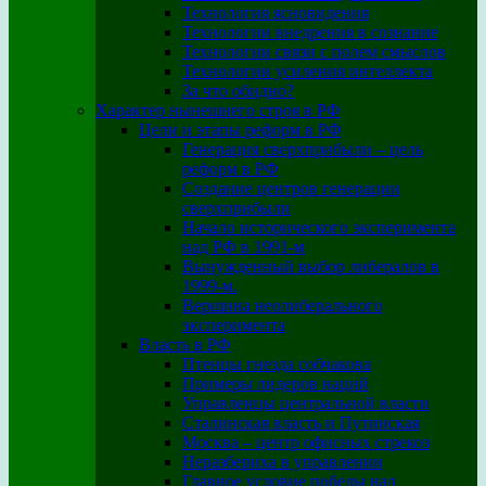
Технология ясновидения
Технологии внедрения в сознание
Технологии связи с полем смыслов
Технологии усиления интеллекта
За что обидно?
Характер нынешнего строя в РФ
Цели и этапы реформ в РФ
Генерация сверхприбыли – цель
реформ в РФ
Создание центров генерации
сверхприбыли
Начало исторического эксперимента
над РФ в 1991-м
Вынужденный выбор либералов в
1999-м.
Вершина неолиберального
эксперимента
Власть в РФ
Птенцы гнезда собчакова
Примеры лидеров наций
Управленцы центральной власти
Сталинская власть и Путинская
Москва – центр офисных стрекоз
Неразбериха в управлении
Главное условие победы над