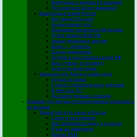
Коррупция и жертвы I-й мировой
Что победило Белое движение?
Коррупция в новой России
Кто продал Россию?
Кадры решают все!
Признание президента Медведева
Рубеж развала ВПК РФ
Захват оборонных заводов
Воры — патриоты
Плоды демократии
Подбор и расстановка кадров РФ
Кого «ушли» в отставку?
Если б не было воров
Закрытая сеть Запада и наша элита
Грудью на танки
Субъект стратегического действия
В чем сила ЗС?
На пороге больших перемен
Горький удел научно-технологических открытий и
их авторов
Тернистый путь науки в России
Сверх и надсознание
Как приземлили науку и культуру
И как их омертвили
Кризис РАН