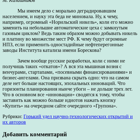
М. Калашников
Мы имеем дело с морально деградировавшим
населением, и науку эта беда не миновала. Ну, к чему,
например, огромный «Норильский никель», коли его можно
заменить на небольшие автоматические цеха с замкнутым
газовым циклом? Ведь таким образом можно добывать никель
и платину во множестве мест РФ. К чему будут огромные
НПЗ, если применить одностадийные нефтеперегонные
заводы Института катализа имени Борескова?
Зачем вообще русские разработки, коли с ними не
получишь таких «откатов»? А вся эта мышиная возня с
венчурами, стартапами, «посевными финансированиями» и
бизнес-ангелами. Она призвана скрыть одно: что на самом
деле нет больше настоящих, эпохальных инноваций. Что
горизонты планирования нынче убоги – не дольше трех лет.
Что в основном все «инновации» сводятся к тому, чтобы
заставить как можно больше идиотов нажать кнопку
«Купить» на очередном сайте очередного «Групона».
Рубрики:
Горький удел научно-технологических открытий и
их авторов
Добавить комментарий