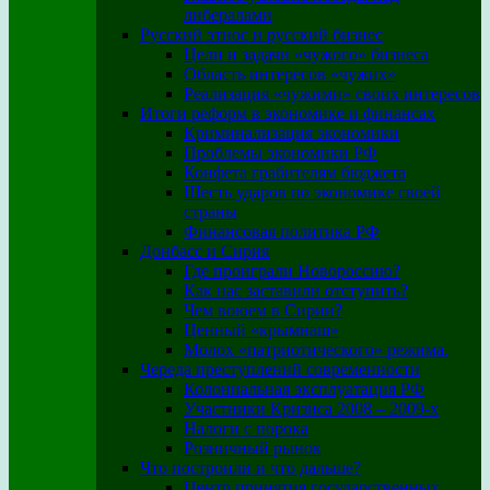
либералами
Русский этнос и русский бизнес
Цели и задачи «чужого» бизнеса
Область интересов «чужих»
Реализация «чужими» своих интересов
Итоги реформ в экономике и финансах
Криминализация экономики
Проблемы экономики РФ
Конфета грабителям бюджета
Шесть ударов по экономике своей
страны
Финансовая политика РФ
Донбасс и Сирия
Где проиграли Новороссию?
Как нас заставили отступить?
Чем воюем в Сирии?
Ценный «крымнаш»
Молох «патриотического» режима.
Череда преступлений современности
Колониальная эксплуатация РФ
Участники Кризиса 2008 – 2009-х
Налоги с порока
Розничный рынок
Что построили и что дальше?
Центр принятия государственных