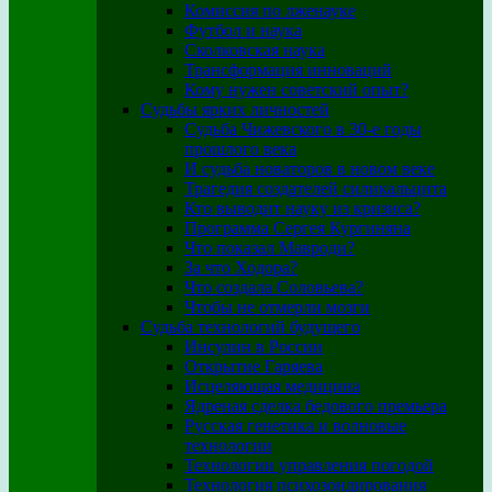
Комиссия по лженауке
Футбол и наука
Сколковская наука
Трансформация инноваций
Кому нужен советский опыт?
Судьбы ярких личностей
Судьба Чижевского в 30-е годы
прошлого века
И судьба новаторов в новом веке
Трагедия создателей силикальцита
Кто выводит науку из кризиса?
Программа Сергея Кургиняна
Что показал Мавроди?
За что Ходора?
Что создала Соловьева?
Чтобы не отмерли мозги
Судьба технологий будущего
Инсулин в России
Открытие Гаряева
Исцеляющая медицина
Ядреная сделка бедового премьера
Русская генетика и волновые
технологии
Технологии управления погодой
Технология психозондирования