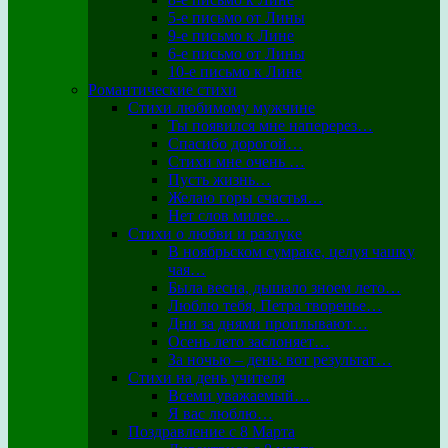
5-е письмо от Лины
9-е письмо к Лине
6-е письмо от Лины
10-е письмо к Лине
Романтические стихи
Стихи любимому мужчине
Ты появился мне наперерез…
Спасибо дорогой…
Стихи мне очень …
Пусть жизнь…
Желаю горы счастья…
Нет слов милее…
Стихи о любви и разлуке
В ноябрьском сумраке, целуя чашку
чая…
Была весна, дышало зноем лето…
Люблю тебя, Петра творенье…
Дни за днями проплывают…
Осень лето заслоняет…
За ночью – день: вот результат…
Стихи на день учителя
Всеми уважаемый…
Я вас люблю…
Поздравление с 8 Марта