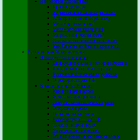
Идеология глобализма
Кризис доллара
Характеристика либерализма
Альтернатива либерализму
Метаморфоза права
Метаморфоза традиций
Мираж или реальность?
Ставка на генные технологии
Как Европе выйти из кризиса?
Русская новейшая история
Вехи русской истории
Движущие силы в истории России
Когда власть грабит страну
Русские в ближнем зарубежье
О реформаторах РФ
Красный проект России
Как все начиналось
Железная дисциплина
Смертельная болезнь страны
Опережая время
Параллельные миры
Русское чудо — СССР
Тяжело нашей науке
Упущенные открытия
От национального мазохизма к