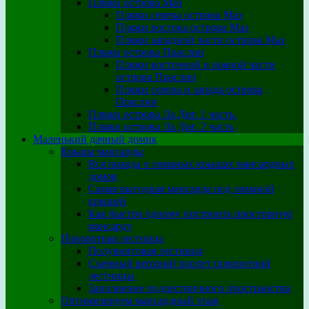
Пляжи острова Маэ
Пляжи севера острова Маэ
Пляжи востока острова Маэ
Пляжи западной части острова Маэ
Пляжи острова Праслин
Пляжи восточной и южной части
острова Праслин
Пляжи севера и запада острова
Праслин
Пляжи острова Ла Диг. 1 часть.
Пляжи острова Ла Диг. 2 часть
Маленький дачный домик
Крыша мансарды
Вся правда о ломаных крышах мансардных
домов
Самая выгодная мансарда под ломаной
крышей
Как быстро одному построить просторную
мансарду
Поворотная лестница
Полувинтовая лестница
Съемный верхний пролет поворотной
лестницы
Заполнение подлестничного пространства
Оптимизируем мансардный этаж