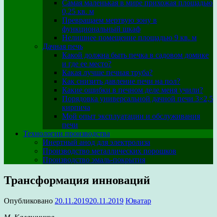
Самая маленькая в мире прихожая площадью
0,25 кв. м
Превращаем мертвую зону в
функциональный шкаф
Нелишнее помещение площадью 9 кв. м
Дачная печь
Какой должна быть печка в садовом домике
и где ее место?
Какая лучше печная труба?
Как снизить давление печи на пол?
Какие ошибки в печном деле меня учили?
Порядовка универсальной дачной печи 3×2,5
кирпича
Мой опыт эксплуатации и обслуживания
печи
Технологии производства
Инертный анод для электролиза
Производство металлических порошков
Производство эмаль-покрытия
Трансформация инноваций
Опубликовано
20.11.2019
20.11.2019
Юватар