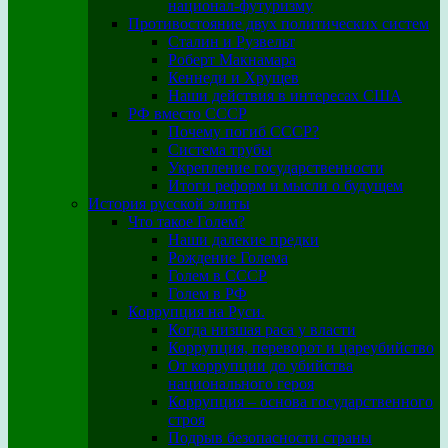
национал-футуризму
Противостояние двух политических систем
Сталин и Рузвельт
Роберт Макнамара
Кеннеди и Хрущев
Наши действия в интересах США
РФ вместо СССР
Почему погиб СССР?
Система трубы
Укрепление государственности
Итоги реформ и мысли о будущем
История русской элиты
Что такое Голем?
Наши далекие предки
Рождение Голема
Голем в СССР
Голем в РФ
Коррупция на Руси.
Когда низшая раса у власти
Коррупция, переворот и цареубийство
От коррупции до убийства
национального героя
Коррупция – основа государственного
строя
Подрыв безопасности страны