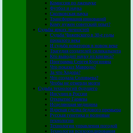
Комиссия по лженауке
Футбол и наука
Сколковская наука
Трансформация инноваций
Кому нужен советский опыт?
Судьбы ярких личностей
Судьба Чижевского в 30-е годы
прошлого века
И судьба новаторов в новом веке
Трагедия создателей силикальцита
Кто выводит науку из кризиса?
Программа Сергея Кургиняна
Что показал Мавроди?
За что Ходора?
Что создала Соловьева?
Чтобы не отмерли мозги
Судьба технологий будущего
Инсулин в России
Открытие Гаряева
Исцеляющая медицина
Ядреная сделка бедового премьера
Русская генетика и волновые
технологии
Технологии управления погодой
Технология психозондирования