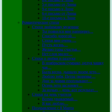
5-е письмо от Лины
9-е письмо к Лине
6-е письмо от Лины
10-е письмо к Лине
Романтические стихи
Стихи любимому мужчине
Ты появился мне наперерез…
Спасибо дорогой…
Стихи мне очень …
Пусть жизнь…
Желаю горы счастья…
Нет слов милее…
Стихи о любви и разлуке
В ноябрьском сумраке, целуя чашку
чая…
Была весна, дышало зноем лето…
Люблю тебя, Петра творенье…
Дни за днями проплывают…
Осень лето заслоняет…
За ночью – день: вот результат…
Стихи на день учителя
Всеми уважаемый…
Я вас люблю…
Поздравление с 8 Марта