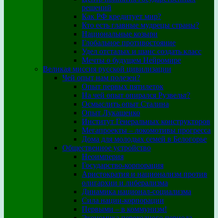
решений
Как РФ кредитует мир?
Кто есть главные мудрецы страны?
Национальные козыри
Глобальное противостояние
Удел отсталых и шанс создать класс
Мечты о будущем Нейромире
Великая миссия русской цивилизации
Чей опыт нам полезен?
Опыт первых пятилеток
На чей опыт опирался Рузвельт?
Осмыслить опыт Сталина
Опыт Лукашенко
Институт Генеральных конструкторов
Мегапроекты – локомотивы прогресса
Дома для молодых семей в Белогорье
Общественное устройство
Неоимперия
Государство-корпорация
Аристократия и национализм против
олигархии и либерализма
Динамика национал-социализма
Сила нации-корпорации
Первыми – в коммунизм!
Экономика переходного периода