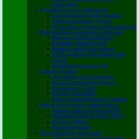
либералами
Русский этнос и русский бизнес
Цели и задачи «чужого» бизнеса
Область интересов «чужих»
Реализация «чужими» своих интересов
Итоги реформ в экономике и финансах
Криминализация экономики
Проблемы экономики РФ
Конфета грабителям бюджета
Шесть ударов по экономике своей
страны
Финансовая политика РФ
Донбасс и Сирия
Где проиграли Новороссию?
Как нас заставили отступить?
Чем воюем в Сирии?
Ценный «крымнаш»
Молох «патриотического» режима.
Череда преступлений современности
Колониальная эксплуатация РФ
Участники Кризиса 2008 – 2009-х
Налоги с порока
Розничный рынок
Что построили и что дальше?
Центр принятия государственных