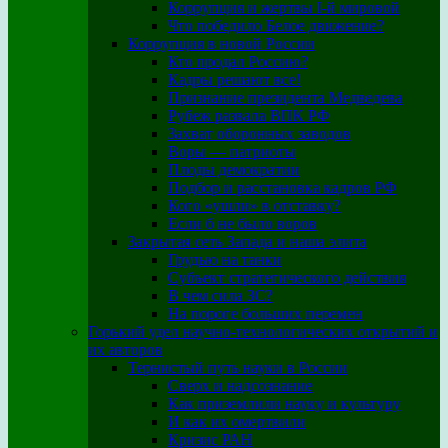
Коррупция и жертвы I-й мировой
Что победило Белое движение?
Коррупция в новой России
Кто продал Россию?
Кадры решают все!
Признание президента Медведева
Рубеж развала ВПК РФ
Захват оборонных заводов
Воры — патриоты
Плоды демократии
Подбор и расстановка кадров РФ
Кого «ушли» в отставку?
Если б не было воров
Закрытая сеть Запада и наша элита
Грудью на танки
Субъект стратегического действия
В чем сила ЗС?
На пороге больших перемен
Горький удел научно-технологических открытий и
их авторов
Тернистый путь науки в России
Сверх и надсознание
Как приземлили науку и культуру
И как их омертвили
Кризис РАН