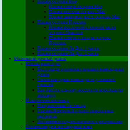
Пляжи острова Маэ
Пляжи севера острова Маэ
Пляжи востока острова Маэ
Пляжи западной части острова Маэ
Пляжи острова Праслин
Пляжи восточной и южной части
острова Праслин
Пляжи севера и запада острова
Праслин
Пляжи острова Ла Диг. 1 часть.
Пляжи острова Ла Диг. 2 часть
Маленький дачный домик
Крыша мансарды
Вся правда о ломаных крышах мансардных
домов
Самая выгодная мансарда под ломаной
крышей
Как быстро одному построить просторную
мансарду
Поворотная лестница
Полувинтовая лестница
Съемный верхний пролет поворотной
лестницы
Заполнение подлестничного пространства
Оптимизируем мансардный этаж