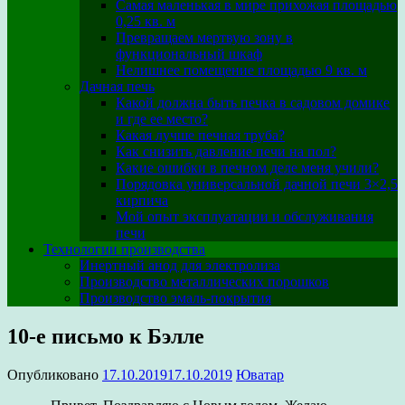
Самая маленькая в мире прихожая площадью
0,25 кв. м
Превращаем мертвую зону в
функциональный шкаф
Нелишнее помещение площадью 9 кв. м
Дачная печь
Какой должна быть печка в садовом домике
и где ее место?
Какая лучше печная труба?
Как снизить давление печи на пол?
Какие ошибки в печном деле меня учили?
Порядовка универсальной дачной печи 3×2,5
кирпича
Мой опыт эксплуатации и обслуживания
печи
Технологии производства
Инертный анод для электролиза
Производство металлических порошков
Производство эмаль-покрытия
10-е письмо к Бэлле
Опубликовано
17.10.2019
17.10.2019
Юватар