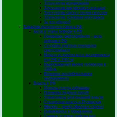
Технология ясновидения
Технологии внедрения в сознание
Технологии связи с полем смыслов
Технологии усиления интеллекта
За что обидно?
Характер нынешнего строя в РФ
Цели и этапы реформ в РФ
Генерация сверхприбыли – цель
реформ в РФ
Создание центров генерации
сверхприбыли
Начало исторического эксперимента
над РФ в 1991-м
Вынужденный выбор либералов в
1999-м.
Вершина неолиберального
эксперимента
Власть в РФ
Птенцы гнезда собчакова
Примеры лидеров наций
Управленцы центральной власти
Сталинская власть и Путинская
Москва – центр офисных стрекоз
Неразбериха в управлении
Главное условие победы над