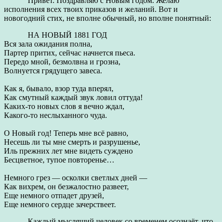
Привет. Поздравляю с Новым годом. Желаю
исполнения всех твоих приказов и желаний. Вот и
новогодний стих, не вполне обычный, но вполне понятный:
НА НОВЫЙ 1881 ГОД
Вся зала ожидания полна,
Партер притих, сейчас начнется пьеса.
Передо мной, безмолвна и грозна,
Волнуется грядущего завеса.
Как я, бывало, взор туда вперял,
Как смутный каждый звук ловил оттуда!
Каких-то новых слов я вечно ждал,
Какого-то неслыханного чуда.
О Новый год! Теперь мне всё равно,
Несешь ли ты мне смерть и разрушенье,
Иль прежних лет мне видеть суждено
Бесцветное, тупое повторенье…
Немного грез — осколки светлых дней —
Как вихрем, он безжалостно развеет,
Еще немного отпадет друзей,
Еще немного сердце зачерствеет.
Каждый мыслящий человек со временем осознаёт, что