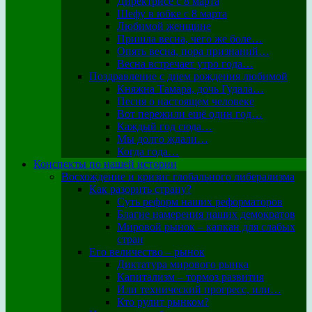
Директрисе с 8 марта
Шефу в юбке с 8 марта
Любимой женщине
Пришла весна, чего же боле…
Опять весна, пора признаний…
Весна встречает утро года…
Поздравление с днем рождения любимой
Княжна Тамара, дочь Гудала…
Песня о настоящем человеке
Вот пережили ещё один год…
Каждый год сюда…
Мы долго ждали…
Когда года…
Конспекты по нашей истории
Восхождение и кризис глобального либерализма
Как разорить страну?
Суть реформ наших реформаторов
Благие намерения наших демократов
Мировой рынок – капкан для слабых
стран
Его величество – рынок
Диктатура мирового рынка
Капитализм – тормоз развития
Или технический прогресс, или…
Кто рулит рынком?