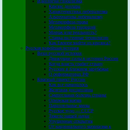
Идеология глобализма
Кризис доллара
Характеристика либерализма
Альтернатива либерализму
Метаморфоза права
Метаморфоза традиций
Мираж или реальность?
Ставка на генные технологии
Как Европе выйти из кризиса?
Русская новейшая история
Вехи русской истории
Движущие силы в истории России
Когда власть грабит страну
Русские в ближнем зарубежье
О реформаторах РФ
Красный проект России
Как все начиналось
Железная дисциплина
Смертельная болезнь страны
Опережая время
Параллельные миры
Русское чудо — СССР
Тяжело нашей науке
Упущенные открытия
От национального мазохизма к