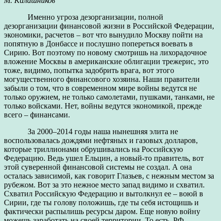
М. Калашников
Именно угроза дезорганизации, полной
дезорганизации финансовой жизни в Российской Федерации,
экономики, расчетов – вот что вынудило Москву пойти на
попятную в Донбассе и послушно попереться воевать в
Сирию. Вот поэтому по новому смотришь на лихорадочное
вложение Москвы в американские облигации трежерис, это
тоже, видимо, попытка задобрить врага, вот этого
могущественного финансового хозяина. Наши правители
забыли о том, что в современном мире войны ведутся не
только оружием, не только самолетами, пушками, танками, не
только войсками. Нет, войны ведутся экономикой, прежде
всего – финансами.
За 2000–2014 годы наша нынешняя элита не
воспользовалась дождями нефтяных и газовых долларов,
которые триллионами обрушивались на Российскую
Федерацию. Ведь ушел Ельцин, а новый-то правитель, вот
этой суверенной финансовой системы не создал. А она
осталась зависимой, как говорит Глазьев, с нежным местом за
рубежом. Вот за это нежное место запад видимо и схватил.
Схватил Российскую Федерацию и вытолкнул ее – воюй в
Сирии, где ты голову положишь, где ты себя истощишь и
фактически распылишь ресурсы даром. Еще новую войну
можешь заработать на своей территории. То есть, РФ