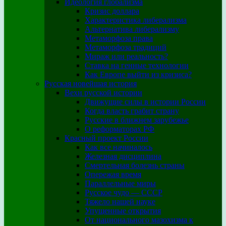
Идеология глобализма
Кризис доллара
Характеристика либерализма
Альтернатива либерализму
Метаморфоза права
Метаморфоза традиций
Мираж или реальность?
Ставка на генные технологии
Как Европе выйти из кризиса?
Русская новейшая история
Вехи русской истории
Движущие силы в истории России
Когда власть грабит страну
Русские в ближнем зарубежье
О реформаторах РФ
Красный проект России
Как все начиналось
Железная дисциплина
Смертельная болезнь страны
Опережая время
Параллельные миры
Русское чудо — СССР
Тяжело нашей науке
Упущенные открытия
От национального мазохизма к