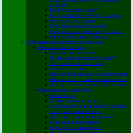
решений
Как РФ кредитует мир?
Кто есть главные мудрецы страны?
Национальные козыри
Глобальное противостояние
Удел отсталых и шанс создать класс
Мечты о будущем Нейромире
Великая миссия русской цивилизации
Чей опыт нам полезен?
Опыт первых пятилеток
На чей опыт опирался Рузвельт?
Осмыслить опыт Сталина
Опыт Лукашенко
Институт Генеральных конструкторов
Мегапроекты – локомотивы прогресса
Дома для молодых семей в Белогорье
Общественное устройство
Неоимперия
Государство-корпорация
Аристократия и национализм против
олигархии и либерализма
Динамика национал-социализма
Сила нации-корпорации
Первыми – в коммунизм!
Экономика переходного периода