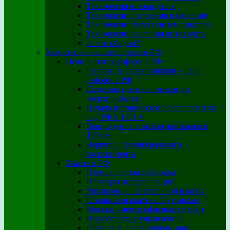
Технология ясновидения
Технологии внедрения в сознание
Технологии связи с полем смыслов
Технологии усиления интеллекта
За что обидно?
Характер нынешнего строя в РФ
Цели и этапы реформ в РФ
Генерация сверхприбыли – цель
реформ в РФ
Создание центров генерации
сверхприбыли
Начало исторического эксперимента
над РФ в 1991-м
Вынужденный выбор либералов в
1999-м.
Вершина неолиберального
эксперимента
Власть в РФ
Птенцы гнезда собчакова
Примеры лидеров наций
Управленцы центральной власти
Сталинская власть и Путинская
Москва – центр офисных стрекоз
Неразбериха в управлении
Главное условие победы над