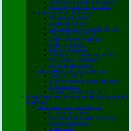
Коррупция и жертвы I-й мировой
Что победило Белое движение?
Коррупция в новой России
Кто продал Россию?
Кадры решают все!
Признание президента Медведева
Рубеж развала ВПК РФ
Захват оборонных заводов
Воры — патриоты
Плоды демократии
Подбор и расстановка кадров РФ
Кого «ушли» в отставку?
Если б не было воров
Закрытая сеть Запада и наша элита
Грудью на танки
Субъект стратегического действия
В чем сила ЗС?
На пороге больших перемен
Горький удел научно-технологических открытий и
их авторов
Тернистый путь науки в России
Сверх и надсознание
Как приземлили науку и культуру
И как их омертвили
Кризис РАН