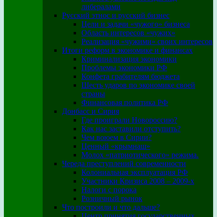
либералами
Русский этнос и русский бизнес
Цели и задачи «чужого» бизнеса
Область интересов «чужих»
Реализация «чужими» своих интересов
Итоги реформ в экономике и финансах
Криминализация экономики
Проблемы экономики РФ
Конфета грабителям бюджета
Шесть ударов по экономике своей
страны
Финансовая политика РФ
Донбасс и Сирия
Где проиграли Новороссию?
Как нас заставили отступить?
Чем воюем в Сирии?
Ценный «крымнаш»
Молох «патриотического» режима.
Череда преступлений современности
Колониальная эксплуатация РФ
Участники Кризиса 2008 – 2009-х
Налоги с порока
Розничный рынок
Что построили и что дальше?
Центр принятия государственных