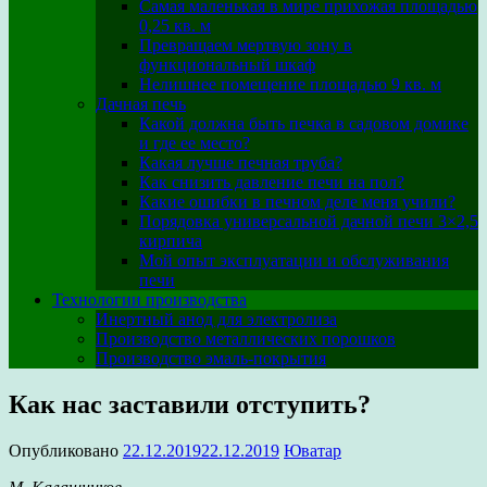
Самая маленькая в мире прихожая площадью
0,25 кв. м
Превращаем мертвую зону в
функциональный шкаф
Нелишнее помещение площадью 9 кв. м
Дачная печь
Какой должна быть печка в садовом домике
и где ее место?
Какая лучше печная труба?
Как снизить давление печи на пол?
Какие ошибки в печном деле меня учили?
Порядовка универсальной дачной печи 3×2,5
кирпича
Мой опыт эксплуатации и обслуживания
печи
Технологии производства
Инертный анод для электролиза
Производство металлических порошков
Производство эмаль-покрытия
Как нас заставили отступить?
Опубликовано
22.12.2019
22.12.2019
Юватар