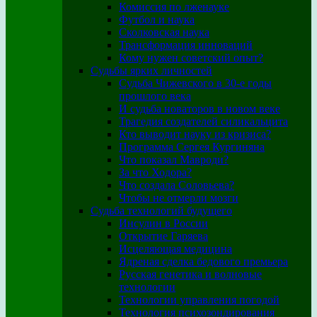
Комиссия по лженауке
Футбол и наука
Сколковская наука
Трансформация инноваций
Кому нужен советский опыт?
Судьбы ярких личностей
Судьба Чижевского в 30-е годы
прошлого века
И судьба новаторов в новом веке
Трагедия создателей силикальцита
Кто выводит науку из кризиса?
Программа Сергея Кургиняна
Что показал Мавроди?
За что Ходора?
Что создала Соловьева?
Чтобы не отмерли мозги
Судьба технологий будущего
Инсулин в России
Открытие Гаряева
Исцеляющая медицина
Ядреная сделка бедового премьера
Русская генетика и волновые
технологии
Технологии управления погодой
Технология психозондирования