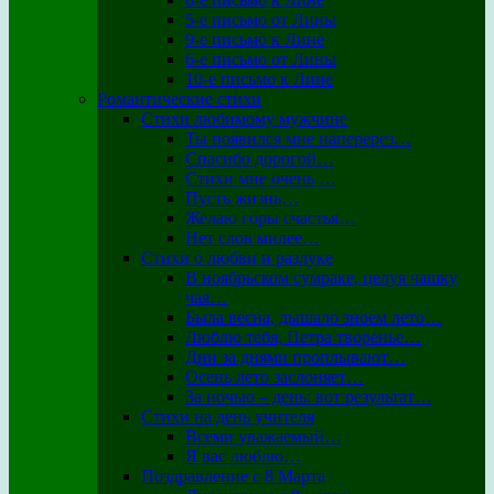
5-е письмо от Лины
9-е письмо к Лине
6-е письмо от Лины
10-е письмо к Лине
Романтические стихи
Стихи любимому мужчине
Ты появился мне наперерез…
Спасибо дорогой…
Стихи мне очень …
Пусть жизнь…
Желаю горы счастья…
Нет слов милее…
Стихи о любви и разлуке
В ноябрьском сумраке, целуя чашку
чая…
Была весна, дышало зноем лето…
Люблю тебя, Петра творенье…
Дни за днями проплывают…
Осень лето заслоняет…
За ночью – день: вот результат…
Стихи на день учителя
Всеми уважаемый…
Я вас люблю…
Поздравление с 8 Марта