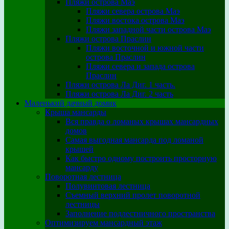
Пляжи острова Маэ
Пляжи севера острова Маэ
Пляжи востока острова Маэ
Пляжи западной части острова Маэ
Пляжи острова Праслин
Пляжи восточной и южной части
острова Праслин
Пляжи севера и запада острова
Праслин
Пляжи острова Ла Диг. 1 часть.
Пляжи острова Ла Диг. 2 часть
Маленький дачный домик
Крыша мансарды
Вся правда о ломаных крышах мансардных
домов
Самая выгодная мансарда под ломаной
крышей
Как быстро одному построить просторную
мансарду
Поворотная лестница
Полувинтовая лестница
Съемный верхний пролет поворотной
лестницы
Заполнение подлестничного пространства
Оптимизируем мансардный этаж