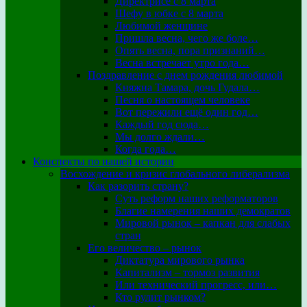
Директрисе с 8 марта
Шефу в юбке с 8 марта
Любимой женщине
Пришла весна, чего же боле…
Опять весна, пора признаний…
Весна встречает утро года…
Поздравление с днем рождения любимой
Княжна Тамара, дочь Гудала…
Песня о настоящем человеке
Вот пережили ещё один год…
Каждый год сюда…
Мы долго ждали…
Когда года…
Конспекты по нашей истории
Восхождение и кризис глобального либерализма
Как разорить страну?
Суть реформ наших реформаторов
Благие намерения наших демократов
Мировой рынок – капкан для слабых
стран
Его величество – рынок
Диктатура мирового рынка
Капитализм – тормоз развития
Или технический прогресс, или…
Кто рулит рынком?