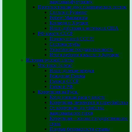
национал-футуризму
Противостояние двух политических систем
Сталин и Рузвельт
Роберт Макнамара
Кеннеди и Хрущев
Наши действия в интересах США
РФ вместо СССР
Почему погиб СССР?
Система трубы
Укрепление государственности
Итоги реформ и мысли о будущем
История русской элиты
Что такое Голем?
Наши далекие предки
Рождение Голема
Голем в СССР
Голем в РФ
Коррупция на Руси.
Когда низшая раса у власти
Коррупция, переворот и цареубийство
От коррупции до убийства
национального героя
Коррупция – основа государственного
строя
Подрыв безопасности страны