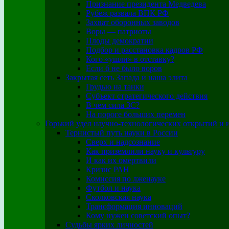
Признание президента Медведева
Рубеж развала ВПК РФ
Захват оборонных заводов
Воры — патриоты
Плоды демократии
Подбор и расстановка кадров РФ
Кого «ушли» в отставку?
Если б не было воров
Закрытая сеть Запада и наша элита
Грудью на танки
Субъект стратегического действия
В чем сила ЗС?
На пороге больших перемен
Горький удел научно-технологических открытий и 
Тернистый путь науки в России
Сверх и надсознание
Как приземлили науку и культуру
И как их омертвили
Кризис РАН
Комиссия по лженауке
Футбол и наука
Сколковская наука
Трансформация инноваций
Кому нужен советский опыт?
Судьбы ярких личностей