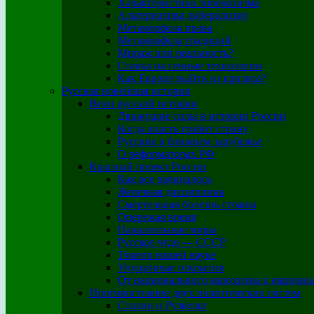
Характеристика либерализма
Альтернатива либерализму
Метаморфоза права
Метаморфоза традиций
Мираж или реальность?
Ставка на генные технологии
Как Европе выйти из кризиса?
Русская новейшая история
Вехи русской истории
Движущие силы в истории России
Когда власть грабит страну
Русские в ближнем зарубежье
О реформаторах РФ
Красный проект России
Как все начиналось
Железная дисциплина
Смертельная болезнь страны
Опережая время
Параллельные миры
Русское чудо — СССР
Тяжело нашей науке
Упущенные открытия
От национального мазохизма к национа
Противостояние двух политических систем
Сталин и Рузвельт