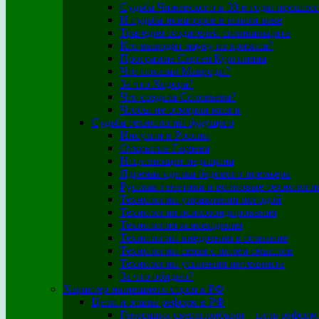
Судьба Чижевского в 30-е годы прошлог
И судьба новаторов в новом веке
Трагедия создателей силикальцита
Кто выводит науку из кризиса?
Программа Сергея Кургиняна
Что показал Мавроди?
За что Ходора?
Что создала Соловьева?
Чтобы не отмерли мозги
Судьба технологий будущего
Инсулин в России
Открытие Гаряева
Исцеляющая медицина
Ядреная сделка бедового премьера
Русская генетика и волновые технологи
Технологии управления погодой
Технология психозондирования
Технология ясновидения
Технологии внедрения в сознание
Технологии связи с полем смыслов
Технологии усиления интеллекта
За что обидно?
Характер нынешнего строя в РФ
Цели и этапы реформ в РФ
Генерация сверхприбыли – цель реформ