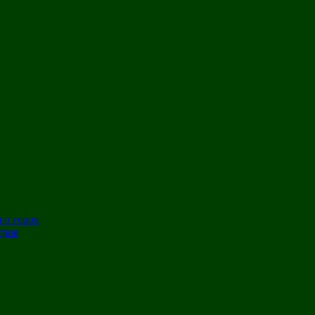
го героя
троя