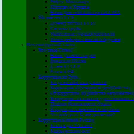
Роберт Макнамара
Кеннеди и Хрущев
Наши действия в интересах США
РФ вместо СССР
Почему погиб СССР?
Система трубы
Укрепление государственности
Итоги реформ и мысли о будущем
История русской элиты
Что такое Голем?
Наши далекие предки
Рождение Голема
Голем в СССР
Голем в РФ
Коррупция на Руси.
Когда низшая раса у власти
Коррупция, переворот и цареубийство
От коррупции до убийства национально
Коррупция – основа государственного с
Подрыв безопасности страны
Коррупция и жертвы I-й мировой
Что победило Белое движение?
Коррупция в новой России
Кто продал Россию?
Кадры решают все!