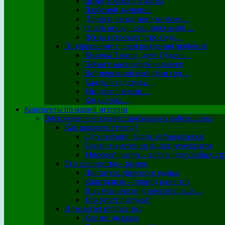
Шефу в юбке с 8 марта
Любимой женщине
Пришла весна, чего же боле…
Опять весна, пора признаний…
Весна встречает утро года…
Поздравление с днем рождения любимой
Княжна Тамара, дочь Гудала…
Песня о настоящем человеке
Вот пережили ещё один год…
Каждый год сюда…
Мы долго ждали…
Когда года…
Конспекты по нашей истории
Восхождение и кризис глобального либерализма
Как разорить страну?
Суть реформ наших реформаторов
Благие намерения наших демократов
Мировой рынок – капкан для слабых ст
Его величество – рынок
Диктатура мирового рынка
Капитализм – тормоз развития
Или технический прогресс, или…
Кто рулит рынком?
Идеология глобализма
Кризис доллара