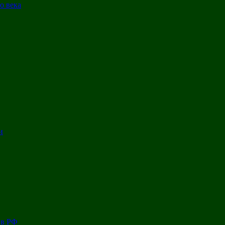
о века
и
 в РФ