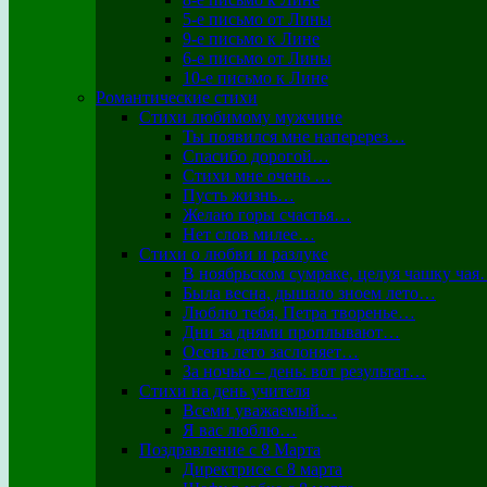
5-е письмо от Лины
9-е письмо к Лине
6-е письмо от Лины
10-е письмо к Лине
Романтические стихи
Стихи любимому мужчине
Ты появился мне наперерез…
Спасибо дорогой…
Стихи мне очень …
Пусть жизнь…
Желаю горы счастья…
Нет слов милее…
Стихи о любви и разлуке
В ноябрьском сумраке, целуя чашку ча
Была весна, дышало зноем лето…
Люблю тебя, Петра творенье…
Дни за днями проплывают…
Осень лето заслоняет…
За ночью – день: вот результат…
Стихи на день учителя
Всеми уважаемый…
Я вас люблю…
Поздравление с 8 Марта
Директрисе с 8 марта