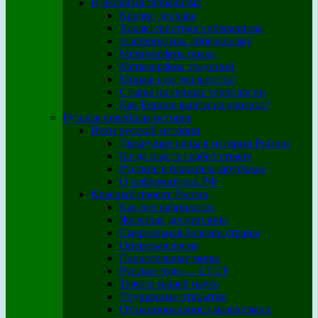
Идеология глобализма
Кризис доллара
Характеристика либерализма
Альтернатива либерализму
Метаморфоза права
Метаморфоза традиций
Мираж или реальность?
Ставка на генные технологии
Как Европе выйти из кризиса?
Русская новейшая история
Вехи русской истории
Движущие силы в истории России
Когда власть грабит страну
Русские в ближнем зарубежье
О реформаторах РФ
Красный проект России
Как все начиналось
Железная дисциплина
Смертельная болезнь страны
Опережая время
Параллельные миры
Русское чудо — СССР
Тяжело нашей науке
Упущенные открытия
От национального мазохизма к