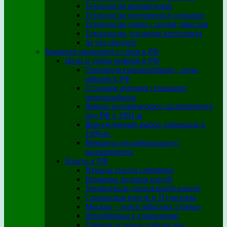
Технология ясновидения
Технологии внедрения в сознание
Технологии связи с полем смыслов
Технологии усиления интеллекта
За что обидно?
Характер нынешнего строя в РФ
Цели и этапы реформ в РФ
Генерация сверхприбыли – цель
реформ в РФ
Создание центров генерации
сверхприбыли
Начало исторического эксперимента
над РФ в 1991-м
Вынужденный выбор либералов в
1999-м.
Вершина неолиберального
эксперимента
Власть в РФ
Птенцы гнезда собчакова
Примеры лидеров наций
Управленцы центральной власти
Сталинская власть и Путинская
Москва – центр офисных стрекоз
Неразбериха в управлении
Главное условие победы над