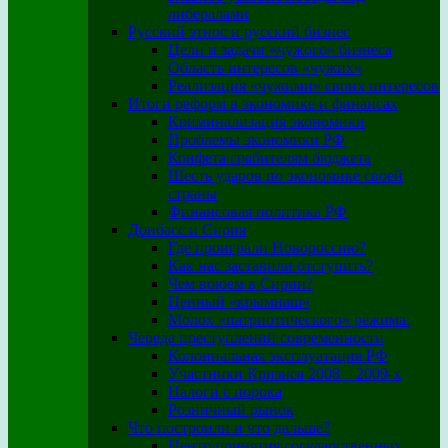
либералами
Русский этнос и русский бизнес
Цели и задачи «чужого» бизнеса
Область интересов «чужих»
Реализация «чужими» своих интересов
Итоги реформ в экономике и финансах
Криминализация экономики
Проблемы экономики РФ
Конфета грабителям бюджета
Шесть ударов по экономике своей
страны
Финансовая политика РФ
Донбасс и Сирия
Где проиграли Новороссию?
Как нас заставили отступить?
Чем воюем в Сирии?
Ценный «крымнаш»
Молох «патриотического» режима.
Череда преступлений современности
Колониальная эксплуатация РФ
Участники Кризиса 2008 – 2009-х
Налоги с порока
Розничный рынок
Что построили и что дальше?
Центр принятия государственных