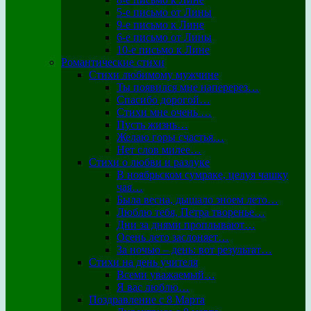
5-е письмо от Лины
9-е письмо к Лине
6-е письмо от Лины
10-е письмо к Лине
Романтические стихи
Стихи любимому мужчине
Ты появился мне наперерез…
Спасибо дорогой…
Стихи мне очень …
Пусть жизнь…
Желаю горы счастья…
Нет слов милее…
Стихи о любви и разлуке
В ноябрьском сумраке, целуя чашку
чая…
Была весна, дышало зноем лето…
Люблю тебя, Петра творенье…
Дни за днями проплывают…
Осень лето заслоняет…
За ночью – день: вот результат…
Стихи на день учителя
Всеми уважаемый…
Я вас люблю…
Поздравление с 8 Марта