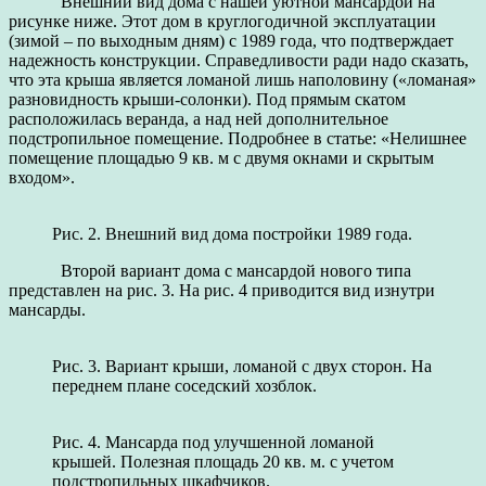
Внешний вид дома с нашей уютной мансардой на
рисунке ниже. Этот дом в круглогодичной эксплуатации
(зимой – по выходным дням) с 1989 года, что подтверждает
надежность конструкции. Справедливости ради надо сказать,
что эта крыша является ломаной лишь наполовину («ломаная»
разновидность крыши-солонки). Под прямым скатом
расположилась веранда, а над ней дополнительное
подстропильное помещение. Подробнее в статье: «Нелишнее
помещение площадью 9 кв. м с двумя окнами и скрытым
входом».
Рис. 2. Внешний вид дома постройки 1989 года.
Второй вариант дома с мансардой нового типа
представлен на рис. 3. На рис. 4 приводится вид изнутри
мансарды.
Рис. 3. Вариант крыши, ломаной с двух сторон. На
переднем плане соседский хозблок.
Рис. 4. Мансарда под улучшенной ломаной
крышей. Полезная площадь 20 кв. м. с учетом
подстропильных шкафчиков.