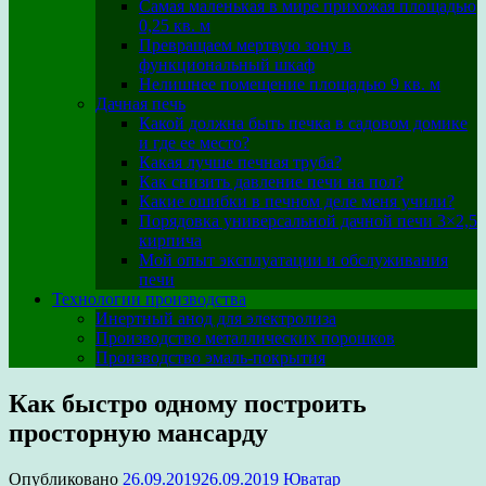
Самая маленькая в мире прихожая площадью
0,25 кв. м
Превращаем мертвую зону в
функциональный шкаф
Нелишнее помещение площадью 9 кв. м
Дачная печь
Какой должна быть печка в садовом домике
и где ее место?
Какая лучше печная труба?
Как снизить давление печи на пол?
Какие ошибки в печном деле меня учили?
Порядовка универсальной дачной печи 3×2,5
кирпича
Мой опыт эксплуатации и обслуживания
печи
Технологии производства
Инертный анод для электролиза
Производство металлических порошков
Производство эмаль-покрытия
Как быстро одному построить
просторную мансарду
Опубликовано
26.09.2019
26.09.2019
Юватар