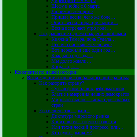
Директрисе с 8 марта
Шефу в юбке с 8 марта
Любимой женщине
Пришла весна, чего же боле…
Опять весна, пора признаний…
Весна встречает утро года…
Поздравление с днем рождения любимой
Княжна Тамара, дочь Гудала…
Песня о настоящем человеке
Вот пережили ещё один год…
Каждый год сюда…
Мы долго ждали…
Когда года…
Конспекты по нашей истории
Восхождение и кризис глобального либерализма
Как разорить страну?
Суть реформ наших реформаторов
Благие намерения наших демократов
Мировой рынок – капкан для слабых
стран
Его величество – рынок
Диктатура мирового рынка
Капитализм – тормоз развития
Или технический прогресс, или…
Кто рулит рынком?