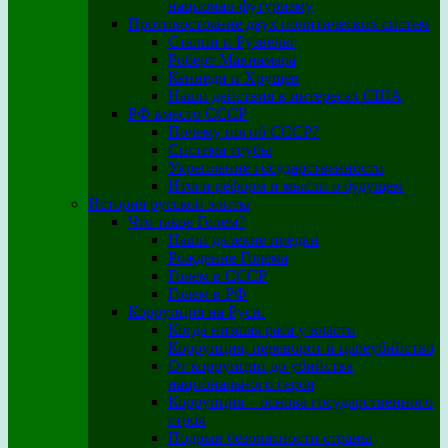
национал-футуризму
Противостояние двух политических систем
Сталин и Рузвельт
Роберт Макнамара
Кеннеди и Хрущев
Наши действия в интересах США
РФ вместо СССР
Почему погиб СССР?
Система трубы
Укрепление государственности
Итоги реформ и мысли о будущем
История русской элиты
Что такое Голем?
Наши далекие предки
Рождение Голема
Голем в СССР
Голем в РФ
Коррупция на Руси.
Когда низшая раса у власти
Коррупция, переворот и цареубийство
От коррупции до убийства
национального героя
Коррупция – основа государственного
строя
Подрыв безопасности страны