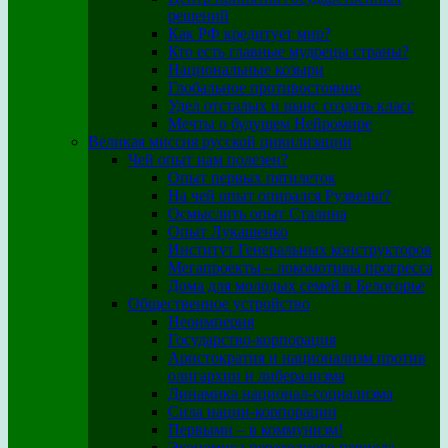
решений
Как РФ кредитует мир?
Кто есть главные мудрецы страны?
Национальные козыри
Глобальное противостояние
Удел отсталых и шанс создать класс
Мечты о будущем Нейромире
Великая миссия русской цивилизации
Чей опыт нам полезен?
Опыт первых пятилеток
На чей опыт опирался Рузвельт?
Осмыслить опыт Сталина
Опыт Лукашенко
Институт Генеральных конструкторов
Мегапроекты – локомотивы прогресса
Дома для молодых семей в Белогорье
Общественное устройство
Неоимперия
Государство-корпорация
Аристократия и национализм против
олигархии и либерализма
Динамика национал-социализма
Сила нации-корпорации
Первыми – в коммунизм!
Экономика переходного периода