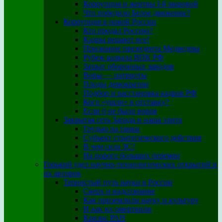
Коррупция и жертвы I-й мировой
Что победило Белое движение?
Коррупция в новой России
Кто продал Россию?
Кадры решают все!
Признание президента Медведева
Рубеж развала ВПК РФ
Захват оборонных заводов
Воры — патриоты
Плоды демократии
Подбор и расстановка кадров РФ
Кого «ушли» в отставку?
Если б не было воров
Закрытая сеть Запада и наша элита
Грудью на танки
Субъект стратегического действия
В чем сила ЗС?
На пороге больших перемен
Горький удел научно-технологических открытий и
их авторов
Тернистый путь науки в России
Сверх и надсознание
Как приземлили науку и культуру
И как их омертвили
Кризис РАН