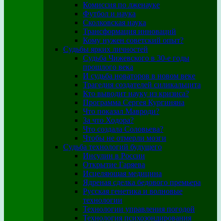
Комиссия по лженауке
Футбол и наука
Сколковская наука
Трансформация инноваций
Кому нужен советский опыт?
Судьбы ярких личностей
Судьба Чижевского в 30-е годы
прошлого века
И судьба новаторов в новом веке
Трагедия создателей силикальцита
Кто выводит науку из кризиса?
Программа Сергея Кургиняна
Что показал Мавроди?
За что Ходора?
Что создала Соловьева?
Чтобы не отмерли мозги
Судьба технологий будущего
Инсулин в России
Открытие Гаряева
Исцеляющая медицина
Ядреная сделка бедового премьера
Русская генетика и волновые
технологии
Технологии управления погодой
Технология психозондирования