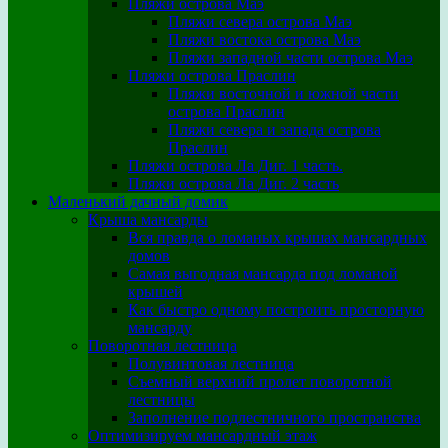
Пляжи острова Маэ
Пляжи севера острова Маэ
Пляжи востока острова Маэ
Пляжи западной части острова Маэ
Пляжи острова Праслин
Пляжи восточной и южной части
острова Праслин
Пляжи севера и запада острова
Праслин
Пляжи острова Ла Диг. 1 часть.
Пляжи острова Ла Диг. 2 часть
Маленький дачный домик
Крыша мансарды
Вся правда о ломаных крышах мансардных
домов
Самая выгодная мансарда под ломаной
крышей
Как быстро одному построить просторную
мансарду
Поворотная лестница
Полувинтовая лестница
Съемный верхний пролет поворотной
лестницы
Заполнение подлестничного пространства
Оптимизируем мансардный этаж