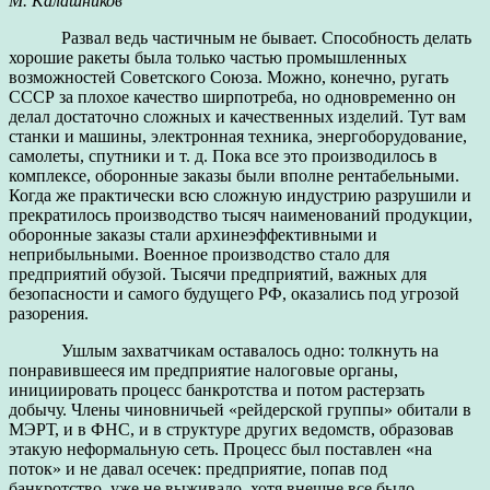
М. Калашников
Развал ведь частичным не бывает. Способность делать
хорошие ракеты была только частью промышленных
возможностей Советского Союза. Можно, конечно, ругать
СССР за плохое качество ширпотреба, но одновременно он
делал достаточно сложных и качественных изделий. Тут вам
станки и машины, электронная техника, энергоборудование,
самолеты, спутники и т. д. Пока все это производилось в
комплексе, оборонные заказы были вполне рентабельными.
Когда же практически всю сложную индустрию разрушили и
прекратилось производство тысяч наименований продукции,
оборонные заказы стали архинеэффективными и
неприбыльными. Военное производство стало для
предприятий обузой. Тысячи предприятий, важных для
безопасности и самого будущего РФ, оказались под угрозой
разорения.
Ушлым захватчикам оставалось одно: толкнуть на
понравившееся им предприятие налоговые органы,
инициировать процесс банкротства и потом растерзать
добычу. Члены чиновничьей «рейдерской группы» обитали в
МЭРТ, и в ФНС, и в структуре других ведомств, образовав
этакую неформальную сеть. Процесс был поставлен «на
поток» и не давал осечек: предприятие, попав под
банкротство, уже не выживало, хотя внешне все было