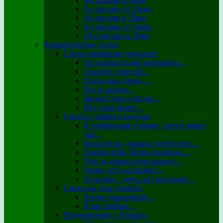
5-е письмо от Лины
9-е письмо к Лине
6-е письмо от Лины
10-е письмо к Лине
Романтические стихи
Стихи любимому мужчине
Ты появился мне наперерез…
Спасибо дорогой…
Стихи мне очень …
Пусть жизнь…
Желаю горы счастья…
Нет слов милее…
Стихи о любви и разлуке
В ноябрьском сумраке, целуя чашку
чая…
Была весна, дышало зноем лето…
Люблю тебя, Петра творенье…
Дни за днями проплывают…
Осень лето заслоняет…
За ночью – день: вот результат…
Стихи на день учителя
Всеми уважаемый…
Я вас люблю…
Поздравление с 8 Марта