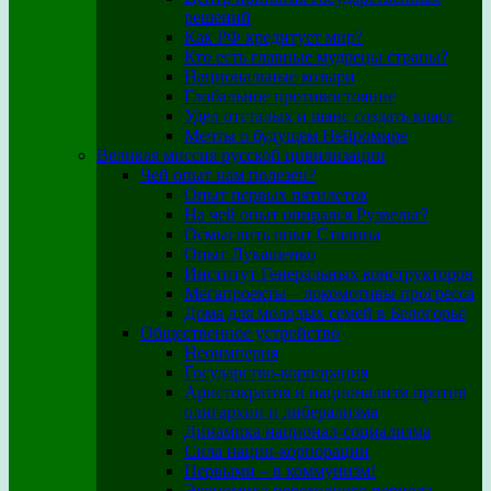
решений
Как РФ кредитует мир?
Кто есть главные мудрецы страны?
Национальные козыри
Глобальное противостояние
Удел отсталых и шанс создать класс
Мечты о будущем Нейромире
Великая миссия русской цивилизации
Чей опыт нам полезен?
Опыт первых пятилеток
На чей опыт опирался Рузвельт?
Осмыслить опыт Сталина
Опыт Лукашенко
Институт Генеральных конструкторов
Мегапроекты – локомотивы прогресса
Дома для молодых семей в Белогорье
Общественное устройство
Неоимперия
Государство-корпорация
Аристократия и национализм против
олигархии и либерализма
Динамика национал-социализма
Сила нации-корпорации
Первыми – в коммунизм!
Экономика переходного периода