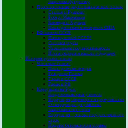
национал-футуризму
Противостояние двух политических систем
Сталин и Рузвельт
Роберт Макнамара
Кеннеди и Хрущев
Наши действия в интересах США
РФ вместо СССР
Почему погиб СССР?
Система трубы
Укрепление государственности
Итоги реформ и мысли о будущем
История русской элиты
Что такое Голем?
Наши далекие предки
Рождение Голема
Голем в СССР
Голем в РФ
Коррупция на Руси.
Когда низшая раса у власти
Коррупция, переворот и цареубийство
От коррупции до убийства
национального героя
Коррупция – основа государственного
строя
Подрыв безопасности страны