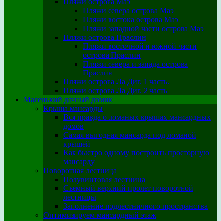
Пляжи острова Маэ
Пляжи севера острова Маэ
Пляжи востока острова Маэ
Пляжи западной части острова Маэ
Пляжи острова Праслин
Пляжи восточной и южной части
острова Праслин
Пляжи севера и запада острова
Праслин
Пляжи острова Ла Диг. 1 часть.
Пляжи острова Ла Диг. 2 часть
Маленький дачный домик
Крыша мансарды
Вся правда о ломаных крышах мансардных
домов
Самая выгодная мансарда под ломаной
крышей
Как быстро одному построить просторную
мансарду
Поворотная лестница
Полувинтовая лестница
Съемный верхний пролет поворотной
лестницы
Заполнение подлестничного пространства
Оптимизируем мансардный этаж