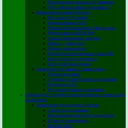
Коррупция и жертвы I-й мировой
Что победило Белое движение?
Коррупция в новой России
Кто продал Россию?
Кадры решают все!
Признание президента Медведева
Рубеж развала ВПК РФ
Захват оборонных заводов
Воры — патриоты
Плоды демократии
Подбор и расстановка кадров РФ
Кого «ушли» в отставку?
Если б не было воров
Закрытая сеть Запада и наша элита
Грудью на танки
Субъект стратегического действия
В чем сила ЗС?
На пороге больших перемен
Горький удел научно-технологических открытий и
их авторов
Тернистый путь науки в России
Сверх и надсознание
Как приземлили науку и культуру
И как их омертвили
Кризис РАН