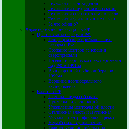
Технология ясновидения
Технологии внедрения в сознание
Технологии связи с полем смыслов
Технологии усиления интеллекта
За что обидно?
Характер нынешнего строя в РФ
Цели и этапы реформ в РФ
Генерация сверхприбыли – цель
реформ в РФ
Создание центров генерации
сверхприбыли
Начало исторического эксперимента
над РФ в 1991-м
Вынужденный выбор либералов в
1999-м.
Вершина неолиберального
эксперимента
Власть в РФ
Птенцы гнезда собчакова
Примеры лидеров наций
Управленцы центральной власти
Сталинская власть и Путинская
Москва – центр офисных стрекоз
Неразбериха в управлении
Главное условие победы над