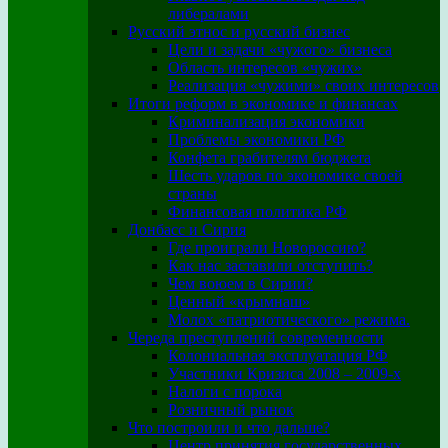
либералами
Русский этнос и русский бизнес
Цели и задачи «чужого» бизнеса
Область интересов «чужих»
Реализация «чужими» своих интересов
Итоги реформ в экономике и финансах
Криминализация экономики
Проблемы экономики РФ
Конфета грабителям бюджета
Шесть ударов по экономике своей
страны
Финансовая политика РФ
Донбасс и Сирия
Где проиграли Новороссию?
Как нас заставили отступить?
Чем воюем в Сирии?
Ценный «крымнаш»
Молох «патриотического» режима.
Череда преступлений современности
Колониальная эксплуатация РФ
Участники Кризиса 2008 – 2009-х
Налоги с порока
Розничный рынок
Что построили и что дальше?
Центр принятия государственных