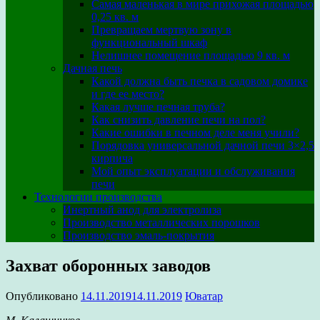
Самая маленькая в мире прихожая площадью
0,25 кв. м
Превращаем мертвую зону в
функциональный шкаф
Нелишнее помещение площадью 9 кв. м
Дачная печь
Какой должна быть печка в садовом домике
и где ее место?
Какая лучше печная труба?
Как снизить давление печи на пол?
Какие ошибки в печном деле меня учили?
Порядовка универсальной дачной печи 3×2,5
кирпича
Мой опыт эксплуатации и обслуживания
печи
Технологии производства
Инертный анод для электролиза
Производство металлических порошков
Производство эмаль-покрытия
Захват оборонных заводов
Опубликовано
14.11.2019
14.11.2019
Юватар