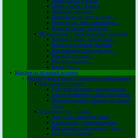
Директрисе с 8 марта
Шефу в юбке с 8 марта
Любимой женщине
Пришла весна, чего же боле…
Опять весна, пора признаний…
Весна встречает утро года…
Поздравление с днем рождения любимой
Княжна Тамара, дочь Гудала…
Песня о настоящем человеке
Вот пережили ещё один год…
Каждый год сюда…
Мы долго ждали…
Когда года…
Конспекты по нашей истории
Восхождение и кризис глобального либерализма
Как разорить страну?
Суть реформ наших реформаторов
Благие намерения наших демократов
Мировой рынок – капкан для слабых
стран
Его величество – рынок
Диктатура мирового рынка
Капитализм – тормоз развития
Или технический прогресс, или…
Кто рулит рынком?