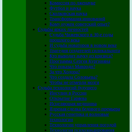
Комиссия по лженауке
Футбол и наука
Сколковская наука
Трансформация инноваций
Кому нужен советский опыт?
Судьбы ярких личностей
Судьба Чижевского в 30-е годы
прошлого века
И судьба новаторов в новом веке
Трагедия создателей силикальцита
Кто выводит науку из кризиса?
Программа Сергея Кургиняна
Что показал Мавроди?
За что Ходора?
Что создала Соловьева?
Чтобы не отмерли мозги
Судьба технологий будущего
Инсулин в России
Открытие Гаряева
Исцеляющая медицина
Ядреная сделка бедового премьера
Русская генетика и волновые
технологии
Технологии управления погодой
Технология психозондирования