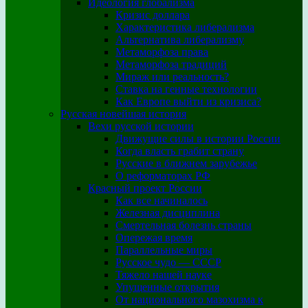
Идеология глобализма
Кризис доллара
Характеристика либерализма
Альтернатива либерализму
Метаморфоза права
Метаморфоза традиций
Мираж или реальность?
Ставка на генные технологии
Как Европе выйти из кризиса?
Русская новейшая история
Вехи русской истории
Движущие силы в истории России
Когда власть грабит страну
Русские в ближнем зарубежье
О реформаторах РФ
Красный проект России
Как все начиналось
Железная дисциплина
Смертельная болезнь страны
Опережая время
Параллельные миры
Русское чудо — СССР
Тяжело нашей науке
Упущенные открытия
От национального мазохизма к