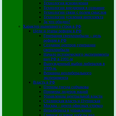
Технология ясновидения
Технологии внедрения в сознание
Технологии связи с полем смыслов
Технологии усиления интеллекта
За что обидно?
Характер нынешнего строя в РФ
Цели и этапы реформ в РФ
Генерация сверхприбыли – цель
реформ в РФ
Создание центров генерации
сверхприбыли
Начало исторического эксперимента
над РФ в 1991-м
Вынужденный выбор либералов в
1999-м.
Вершина неолиберального
эксперимента
Власть в РФ
Птенцы гнезда собчакова
Примеры лидеров наций
Управленцы центральной власти
Сталинская власть и Путинская
Москва – центр офисных стрекоз
Неразбериха в управлении
Главное условие победы над