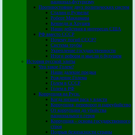
национал-футуризму
Противостояние двух политических систем
Сталин и Рузвельт
Роберт Макнамара
Кеннеди и Хрущев
Наши действия в интересах США
РФ вместо СССР
Почему погиб СССР?
Система трубы
Укрепление государственности
Итоги реформ и мысли о будущем
История русской элиты
Что такое Голем?
Наши далекие предки
Рождение Голема
Голем в СССР
Голем в РФ
Коррупция на Руси.
Когда низшая раса у власти
Коррупция, переворот и цареубийство
От коррупции до убийства
национального героя
Коррупция – основа государственного
строя
Подрыв безопасности страны