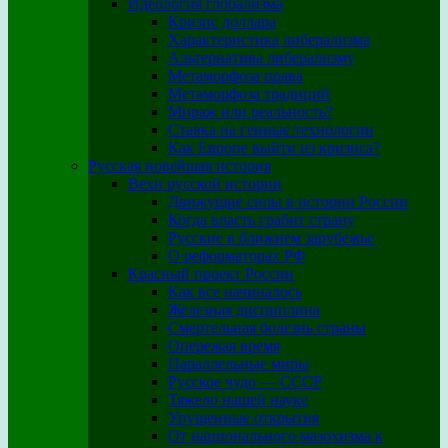
Идеология глобализма
Кризис доллара
Характеристика либерализма
Альтернатива либерализму
Метаморфоза права
Метаморфоза традиций
Мираж или реальность?
Ставка на генные технологии
Как Европе выйти из кризиса?
Русская новейшая история
Вехи русской истории
Движущие силы в истории России
Когда власть грабит страну
Русские в ближнем зарубежье
О реформаторах РФ
Красный проект России
Как все начиналось
Железная дисциплина
Смертельная болезнь страны
Опережая время
Параллельные миры
Русское чудо — СССР
Тяжело нашей науке
Упущенные открытия
От национального мазохизма к