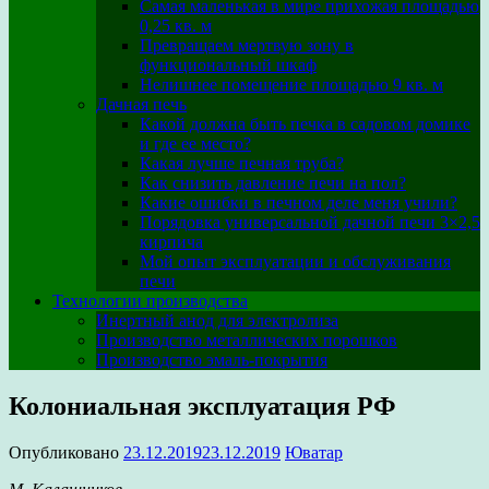
Самая маленькая в мире прихожая площадью
0,25 кв. м
Превращаем мертвую зону в
функциональный шкаф
Нелишнее помещение площадью 9 кв. м
Дачная печь
Какой должна быть печка в садовом домике
и где ее место?
Какая лучше печная труба?
Как снизить давление печи на пол?
Какие ошибки в печном деле меня учили?
Порядовка универсальной дачной печи 3×2,5
кирпича
Мой опыт эксплуатации и обслуживания
печи
Технологии производства
Инертный анод для электролиза
Производство металлических порошков
Производство эмаль-покрытия
Колониальная эксплуатация РФ
Опубликовано
23.12.2019
23.12.2019
Юватар