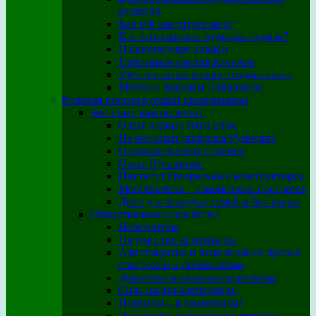
решений
Как РФ кредитует мир?
Кто есть главные мудрецы страны?
Национальные козыри
Глобальное противостояние
Удел отсталых и шанс создать класс
Мечты о будущем Нейромире
Великая миссия русской цивилизации
Чей опыт нам полезен?
Опыт первых пятилеток
На чей опыт опирался Рузвельт?
Осмыслить опыт Сталина
Опыт Лукашенко
Институт Генеральных конструкторов
Мегапроекты – локомотивы прогресса
Дома для молодых семей в Белогорье
Общественное устройство
Неоимперия
Государство-корпорация
Аристократия и национализм против
олигархии и либерализма
Динамика национал-социализма
Сила нации-корпорации
Первыми – в коммунизм!
Экономика переходного периода