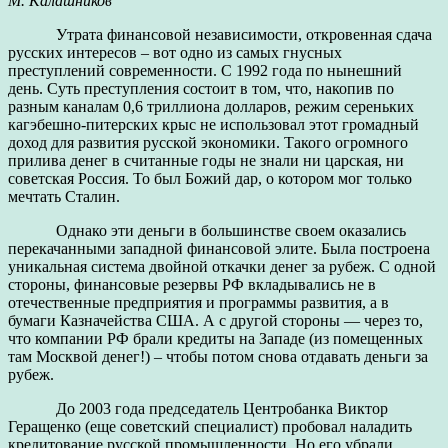
М. Калашников
Утрата финансовой независимости, откровенная сдача
русских интересов – вот одно из самых гнусных
преступлений современности. С 1992 года по нынешний
день. Суть преступления состоит в том, что, накопив по
разным каналам 0,6 триллиона долларов, режим сереньких
кагэбешно-питерских крыс не использовал этот громадный
доход для развития русской экономики. Такого огромного
прилива денег в считанные годы не знали ни царская, ни
советская Россия. То был Божий дар, о котором мог только
мечтать Сталин.
Однако эти деньги в большинстве своем оказались
перекачанными западной финансовой элите. Была построена
уникальная система двойной откачки денег за рубеж. С одной
стороны, финансовые резервы РФ вкладывались не в
отечественные предприятия и программы развития, а в
бумаги Казначейства США. А с другой стороны — через то,
что компании РФ брали кредиты на Западе (из помещенных
там Москвой денег!) – чтобы потом снова отдавать деньги за
рубеж.
До 2003 года председатель Центробанка Виктор
Геращенко (еще советский специалист) пробовал наладить
кредитование русской промышленности. Но его убрали,