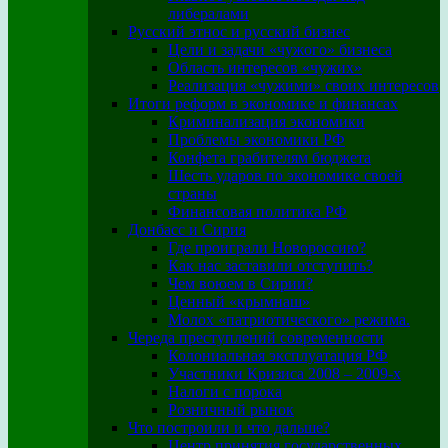
либералами
Русский этнос и русский бизнес
Цели и задачи «чужого» бизнеса
Область интересов «чужих»
Реализация «чужими» своих интересов
Итоги реформ в экономике и финансах
Криминализация экономики
Проблемы экономики РФ
Конфета грабителям бюджета
Шесть ударов по экономике своей
страны
Финансовая политика РФ
Донбасс и Сирия
Где проиграли Новороссию?
Как нас заставили отступить?
Чем воюем в Сирии?
Ценный «крымнаш»
Молох «патриотического» режима.
Череда преступлений современности
Колониальная эксплуатация РФ
Участники Кризиса 2008 – 2009-х
Налоги с порока
Розничный рынок
Что построили и что дальше?
Центр принятия государственных