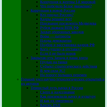
Коррупция и жертвы I-й мировой
Что победило Белое движение?
Коррупция в новой России
Кто продал Россию?
Кадры решают все!
Признание президента Медведева
Рубеж развала ВПК РФ
Захват оборонных заводов
Воры — патриоты
Плоды демократии
Подбор и расстановка кадров РФ
Кого «ушли» в отставку?
Если б не было воров
Закрытая сеть Запада и наша элита
Грудью на танки
Субъект стратегического действия
В чем сила ЗС?
На пороге больших перемен
Горький удел научно-технологических открытий и
их авторов
Тернистый путь науки в России
Сверх и надсознание
Как приземлили науку и культуру
И как их омертвили
Кризис РАН