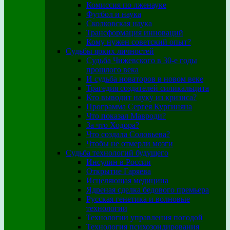
Комиссия по лженауке
Футбол и наука
Сколковская наука
Трансформация инноваций
Кому нужен советский опыт?
Судьбы ярких личностей
Судьба Чижевского в 30-е годы
прошлого века
И судьба новаторов в новом веке
Трагедия создателей силикальцита
Кто выводит науку из кризиса?
Программа Сергея Кургиняна
Что показал Мавроди?
За что Ходора?
Что создала Соловьева?
Чтобы не отмерли мозги
Судьба технологий будущего
Инсулин в России
Открытие Гаряева
Исцеляющая медицина
Ядреная сделка бедового премьера
Русская генетика и волновые
технологии
Технологии управления погодой
Технология психозондирования