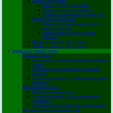
Пляжи острова Маэ
Пляжи севера острова Маэ
Пляжи востока острова Маэ
Пляжи западной части острова Маэ
Пляжи острова Праслин
Пляжи восточной и южной части
острова Праслин
Пляжи севера и запада острова
Праслин
Пляжи острова Ла Диг. 1 часть.
Пляжи острова Ла Диг. 2 часть
Маленький дачный домик
Крыша мансарды
Вся правда о ломаных крышах мансардных
домов
Самая выгодная мансарда под ломаной
крышей
Как быстро одному построить просторную
мансарду
Поворотная лестница
Полувинтовая лестница
Съемный верхний пролет поворотной
лестницы
Заполнение подлестничного пространства
Оптимизируем мансардный этаж