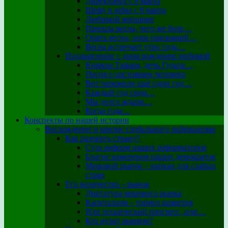
Директрисе с 8 марта
Шефу в юбке с 8 марта
Любимой женщине
Пришла весна, чего же боле…
Опять весна, пора признаний…
Весна встречает утро года…
Поздравление с днем рождения любимой
Княжна Тамара, дочь Гудала…
Песня о настоящем человеке
Вот пережили ещё один год…
Каждый год сюда…
Мы долго ждали…
Когда года…
Конспекты по нашей истории
Восхождение и кризис глобального либерализма
Как разорить страну?
Суть реформ наших реформаторов
Благие намерения наших демократов
Мировой рынок – капкан для слабых
стран
Его величество – рынок
Диктатура мирового рынка
Капитализм – тормоз развития
Или технический прогресс, или…
Кто рулит рынком?