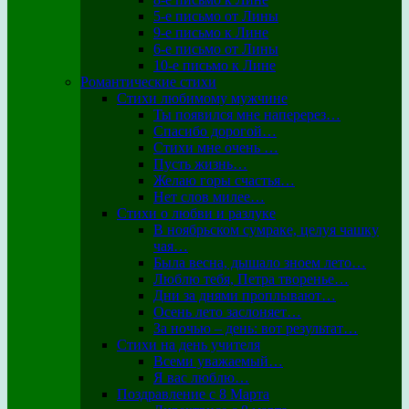
5-е письмо от Лины
9-е письмо к Лине
6-е письмо от Лины
10-е письмо к Лине
Романтические стихи
Стихи любимому мужчине
Ты появился мне наперерез…
Спасибо дорогой…
Стихи мне очень …
Пусть жизнь…
Желаю горы счастья…
Нет слов милее…
Стихи о любви и разлуке
В ноябрьском сумраке, целуя чашку
чая…
Была весна, дышало зноем лето…
Люблю тебя, Петра творенье…
Дни за днями проплывают…
Осень лето заслоняет…
За ночью – день: вот результат…
Стихи на день учителя
Всеми уважаемый…
Я вас люблю…
Поздравление с 8 Марта