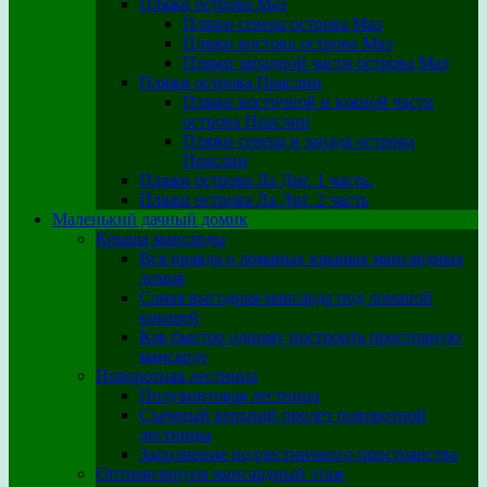
Пляжи острова Маэ
Пляжи севера острова Маэ
Пляжи востока острова Маэ
Пляжи западной части острова Маэ
Пляжи острова Праслин
Пляжи восточной и южной части
острова Праслин
Пляжи севера и запада острова
Праслин
Пляжи острова Ла Диг. 1 часть.
Пляжи острова Ла Диг. 2 часть
Маленький дачный домик
Крыша мансарды
Вся правда о ломаных крышах мансардных
домов
Самая выгодная мансарда под ломаной
крышей
Как быстро одному построить просторную
мансарду
Поворотная лестница
Полувинтовая лестница
Съемный верхний пролет поворотной
лестницы
Заполнение подлестничного пространства
Оптимизируем мансардный этаж