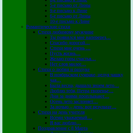
5-е письмо от Лины
9-е письмо к Лине
6-е письмо от Лины
10-е письмо к Лине
Романтические стихи
Стихи любимому мужчине
Ты появился мне наперерез…
Спасибо дорогой…
Стихи мне очень …
Пусть жизнь…
Желаю горы счастья…
Нет слов милее…
Стихи о любви и разлуке
В ноябрьском сумраке, целуя чашку
чая…
Была весна, дышало зноем лето…
Люблю тебя, Петра творенье…
Дни за днями проплывают…
Осень лето заслоняет…
За ночью – день: вот результат…
Стихи на день учителя
Всеми уважаемый…
Я вас люблю…
Поздравление с 8 Марта