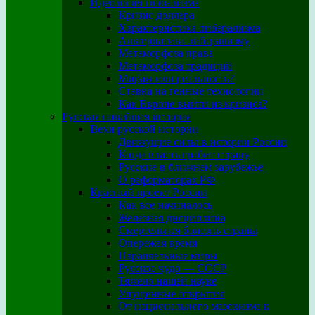
Идеология глобализма
Кризис доллара
Характеристика либерализма
Альтернатива либерализму
Метаморфоза права
Метаморфоза традиций
Мираж или реальность?
Ставка на генные технологии
Как Европе выйти из кризиса?
Русская новейшая история
Вехи русской истории
Движущие силы в истории России
Когда власть грабит страну
Русские в ближнем зарубежье
О реформаторах РФ
Красный проект России
Как все начиналось
Железная дисциплина
Смертельная болезнь страны
Опережая время
Параллельные миры
Русское чудо — СССР
Тяжело нашей науке
Упущенные открытия
От национального мазохизма к