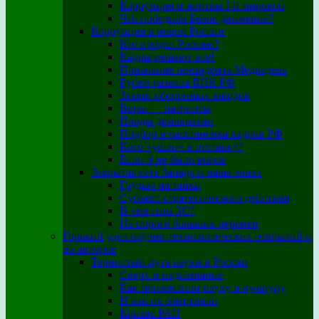
Коррупция и жертвы I-й мировой
Что победило Белое движение?
Коррупция в новой России
Кто продал Россию?
Кадры решают все!
Признание президента Медведева
Рубеж развала ВПК РФ
Захват оборонных заводов
Воры — патриоты
Плоды демократии
Подбор и расстановка кадров РФ
Кого «ушли» в отставку?
Если б не было воров
Закрытая сеть Запада и наша элита
Грудью на танки
Субъект стратегического действия
В чем сила ЗС?
На пороге больших перемен
Горький удел научно-технологических открытий и
их авторов
Тернистый путь науки в России
Сверх и надсознание
Как приземлили науку и культуру
И как их омертвили
Кризис РАН