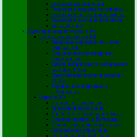
Технология ясновидения
Технологии внедрения в сознание
Технологии связи с полем смыслов
Технологии усиления интеллекта
За что обидно?
Характер нынешнего строя в РФ
Цели и этапы реформ в РФ
Генерация сверхприбыли – цель
реформ в РФ
Создание центров генерации
сверхприбыли
Начало исторического эксперимента
над РФ в 1991-м
Вынужденный выбор либералов в
1999-м.
Вершина неолиберального
эксперимента
Власть в РФ
Птенцы гнезда собчакова
Примеры лидеров наций
Управленцы центральной власти
Сталинская власть и Путинская
Москва – центр офисных стрекоз
Неразбериха в управлении
Главное условие победы над