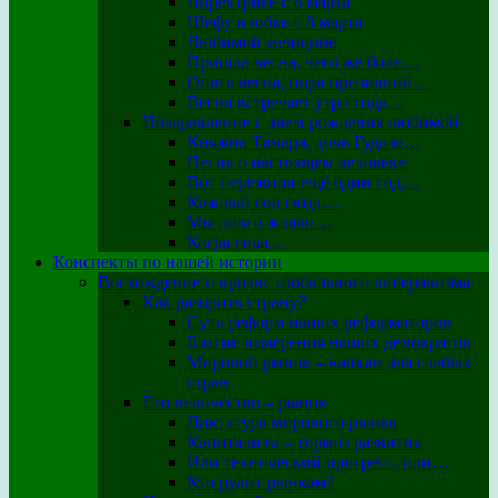
Директрисе с 8 марта
Шефу в юбке с 8 марта
Любимой женщине
Пришла весна, чего же боле…
Опять весна, пора признаний…
Весна встречает утро года…
Поздравление с днем рождения любимой
Княжна Тамара, дочь Гудала…
Песня о настоящем человеке
Вот пережили ещё один год…
Каждый год сюда…
Мы долго ждали…
Когда года…
Конспекты по нашей истории
Восхождение и кризис глобального либерализма
Как разорить страну?
Суть реформ наших реформаторов
Благие намерения наших демократов
Мировой рынок – капкан для слабых
стран
Его величество – рынок
Диктатура мирового рынка
Капитализм – тормоз развития
Или технический прогресс, или…
Кто рулит рынком?