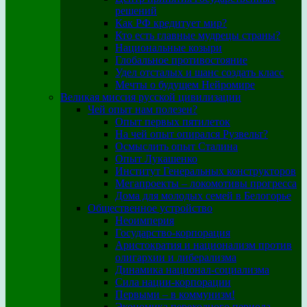
решений
Как РФ кредитует мир?
Кто есть главные мудрецы страны?
Национальные козыри
Глобальное противостояние
Удел отсталых и шанс создать класс
Мечты о будущем Нейромире
Великая миссия русской цивилизации
Чей опыт нам полезен?
Опыт первых пятилеток
На чей опыт опирался Рузвельт?
Осмыслить опыт Сталина
Опыт Лукашенко
Институт Генеральных конструкторов
Мегапроекты – локомотивы прогресса
Дома для молодых семей в Белогорье
Общественное устройство
Неоимперия
Государство-корпорация
Аристократия и национализм против
олигархии и либерализма
Динамика национал-социализма
Сила нации-корпорации
Первыми – в коммунизм!
Экономика переходного периода