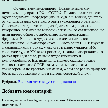
М. Калашников
Осуществление сценария «Новые пятилетки»
неминуемо превратит РФ в СССР-2. Помимо воли тех, кто
будет поднимать Росфедерацию. А куда вы, милки, денетесь
от использования советского опыта ускоренного развития?
Своего-то нет, да и то, если разобраться, американское
ускоренное развитие во многом «слизано» со сталинского, не
имея ничего общего с либерально-монетаристскими
бреднями. Равно как чудеса и японское, и китайское, и
малайзийское, и южнокорейское. Они-то опыт СССР изучали
с карандашиком в руках, у нас старательно учились. Ибо
советское чудо в XX веке происходит раньше американского
рывка при Рузвельте, раньше чудес японского и
южнокорейского. Вы, правящие, можете сколько угодно
скрывать наследие СССР: размахивать власовским
триколором, а не красным знаменем, – вам все равно придется
брать на вооружение опыт и методы советской эпохи.
Рубрики:
Великая миссия русской цивилизации
Добавить комментарий
Ваш адрес email не будет опубликован.
Обязательные поля
помечены
*