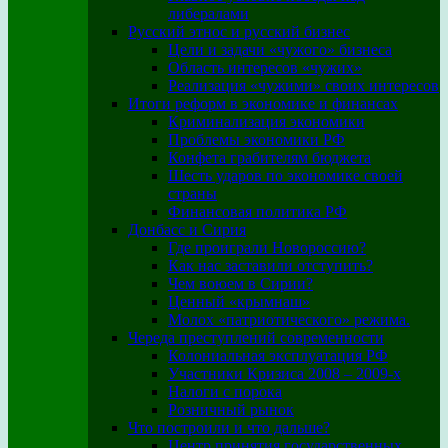
либералами
Русский этнос и русский бизнес
Цели и задачи «чужого» бизнеса
Область интересов «чужих»
Реализация «чужими» своих интересов
Итоги реформ в экономике и финансах
Криминализация экономики
Проблемы экономики РФ
Конфета грабителям бюджета
Шесть ударов по экономике своей
страны
Финансовая политика РФ
Донбасс и Сирия
Где проиграли Новороссию?
Как нас заставили отступить?
Чем воюем в Сирии?
Ценный «крымнаш»
Молох «патриотического» режима.
Череда преступлений современности
Колониальная эксплуатация РФ
Участники Кризиса 2008 – 2009-х
Налоги с порока
Розничный рынок
Что построили и что дальше?
Центр принятия государственных