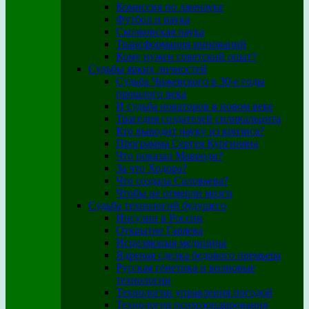
Комиссия по лженауке
Футбол и наука
Сколковская наука
Трансформация инноваций
Кому нужен советский опыт?
Судьбы ярких личностей
Судьба Чижевского в 30-е годы
прошлого века
И судьба новаторов в новом веке
Трагедия создателей силикальцита
Кто выводит науку из кризиса?
Программа Сергея Кургиняна
Что показал Мавроди?
За что Ходора?
Что создала Соловьева?
Чтобы не отмерли мозги
Судьба технологий будущего
Инсулин в России
Открытие Гаряева
Исцеляющая медицина
Ядреная сделка бедового премьера
Русская генетика и волновые
технологии
Технологии управления погодой
Технология психозондирования