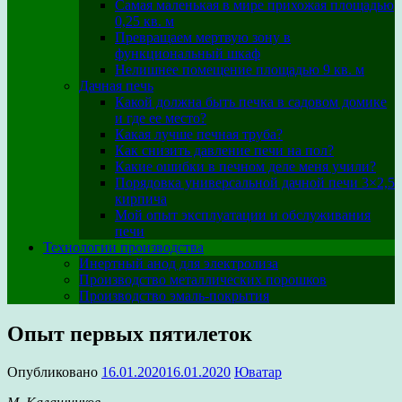
Самая маленькая в мире прихожая площадью
0,25 кв. м
Превращаем мертвую зону в
функциональный шкаф
Нелишнее помещение площадью 9 кв. м
Дачная печь
Какой должна быть печка в садовом домике
и где ее место?
Какая лучше печная труба?
Как снизить давление печи на пол?
Какие ошибки в печном деле меня учили?
Порядовка универсальной дачной печи 3×2,5
кирпича
Мой опыт эксплуатации и обслуживания
печи
Технологии производства
Инертный анод для электролиза
Производство металлических порошков
Производство эмаль-покрытия
Опыт первых пятилеток
Опубликовано
16.01.2020
16.01.2020
Юватар