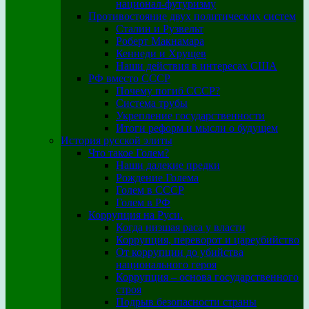
национал-футуризму
Противостояние двух политических систем
Сталин и Рузвельт
Роберт Макнамара
Кеннеди и Хрущев
Наши действия в интересах США
РФ вместо СССР
Почему погиб СССР?
Система трубы
Укрепление государственности
Итоги реформ и мысли о будущем
История русской элиты
Что такое Голем?
Наши далекие предки
Рождение Голема
Голем в СССР
Голем в РФ
Коррупция на Руси.
Когда низшая раса у власти
Коррупция, переворот и цареубийство
От коррупции до убийства
национального героя
Коррупция – основа государственного
строя
Подрыв безопасности страны