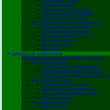
Шефу в юбке с 8 марта
Любимой женщине
Пришла весна, чего же боле…
Опять весна, пора признаний…
Весна встречает утро года…
Поздравление с днем рождения любимой
Княжна Тамара, дочь Гудала…
Песня о настоящем человеке
Вот пережили ещё один год…
Каждый год сюда…
Мы долго ждали…
Когда года…
Конспекты по нашей истории
Восхождение и кризис глобального либерализма
Как разорить страну?
Суть реформ наших реформаторов
Благие намерения наших демократов
Мировой рынок – капкан для слабых ст
Его величество – рынок
Диктатура мирового рынка
Капитализм – тормоз развития
Или технический прогресс, или…
Кто рулит рынком?
Идеология глобализма
Кризис доллара