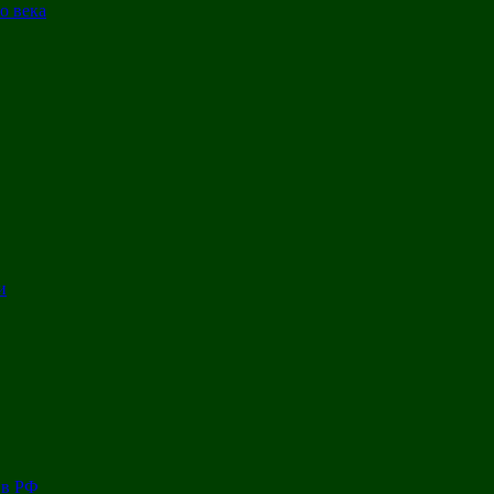
о века
и
 в РФ