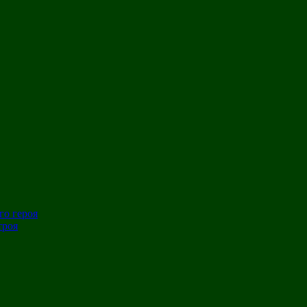
го героя
троя