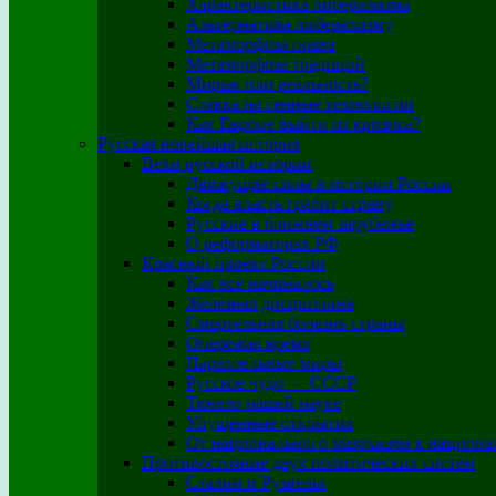
Характеристика либерализма
Альтернатива либерализму
Метаморфоза права
Метаморфоза традиций
Мираж или реальность?
Ставка на генные технологии
Как Европе выйти из кризиса?
Русская новейшая история
Вехи русской истории
Движущие силы в истории России
Когда власть грабит страну
Русские в ближнем зарубежье
О реформаторах РФ
Красный проект России
Как все начиналось
Железная дисциплина
Смертельная болезнь страны
Опережая время
Параллельные миры
Русское чудо — СССР
Тяжело нашей науке
Упущенные открытия
От национального мазохизма к национа
Противостояние двух политических систем
Сталин и Рузвельт