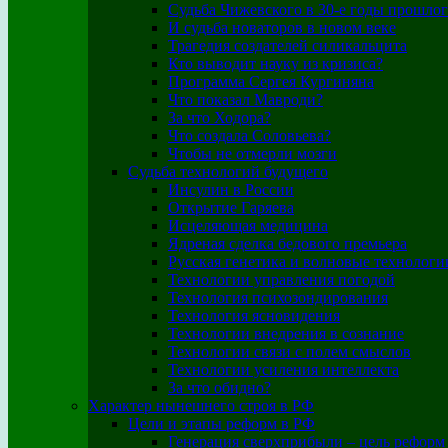
Судьба Чижевского в 30-е годы прошлог
И судьба новаторов в новом веке
Трагедия создателей силикальцита
Кто выводит науку из кризиса?
Программа Сергея Кургиняна
Что показал Мавроди?
За что Ходора?
Что создала Соловьева?
Чтобы не отмерли мозги
Судьба технологий будущего
Инсулин в России
Открытие Гаряева
Исцеляющая медицина
Ядреная сделка бедового премьера
Русская генетика и волновые технологи
Технологии управления погодой
Технология психозондирования
Технология ясновидения
Технологии внедрения в сознание
Технологии связи с полем смыслов
Технологии усиления интеллекта
За что обидно?
Характер нынешнего строя в РФ
Цели и этапы реформ в РФ
Генерация сверхприбыли – цель реформ