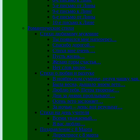
5-е письмо от Лины
9-е письмо к Лине
6-е письмо от Лины
10-е письмо к Лине
Романтические стихи
Стихи любимому мужчине
Ты появился мне наперерез…
Спасибо дорогой…
Стихи мне очень …
Пусть жизнь…
Желаю горы счастья…
Нет слов милее…
Стихи о любви и разлуке
В ноябрьском сумраке, целуя чашку ча
Была весна, дышало зноем лето…
Люблю тебя, Петра творенье…
Дни за днями проплывают…
Осень лето заслоняет…
За ночью – день: вот результат…
Стихи на день учителя
Всеми уважаемый…
Я вас люблю…
Поздравление с 8 Марта
Директрисе с 8 марта