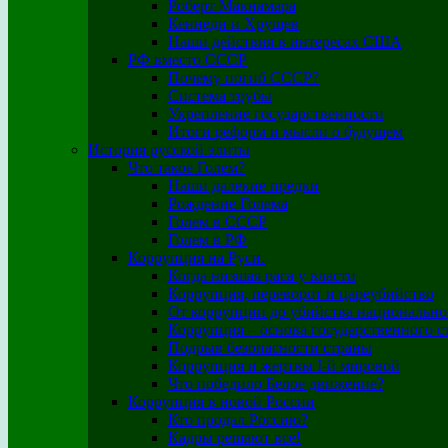
Роберт Макнамара
Кеннеди и Хрущев
Наши действия в интересах США
РФ вместо СССР
Почему погиб СССР?
Система трубы
Укрепление государственности
Итоги реформ и мысли о будущем
История русской элиты
Что такое Голем?
Наши далекие предки
Рождение Голема
Голем в СССР
Голем в РФ
Коррупция на Руси.
Когда низшая раса у власти
Коррупция, переворот и цареубийство
От коррупции до убийства национально
Коррупция – основа государственного с
Подрыв безопасности страны
Коррупция и жертвы I-й мировой
Что победило Белое движение?
Коррупция в новой России
Кто продал Россию?
Кадры решают все!