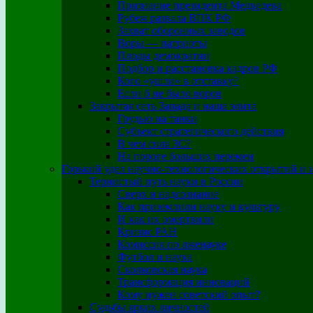
Признание президента Медведева
Рубеж развала ВПК РФ
Захват оборонных заводов
Воры — патриоты
Плоды демократии
Подбор и расстановка кадров РФ
Кого «ушли» в отставку?
Если б не было воров
Закрытая сеть Запада и наша элита
Грудью на танки
Субъект стратегического действия
В чем сила ЗС?
На пороге больших перемен
Горький удел научно-технологических открытий и 
Тернистый путь науки в России
Сверх и надсознание
Как приземлили науку и культуру
И как их омертвили
Кризис РАН
Комиссия по лженауке
Футбол и наука
Сколковская наука
Трансформация инноваций
Кому нужен советский опыт?
Судьбы ярких личностей