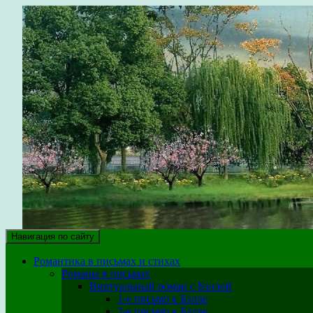
парк уюта
Здесь собраны крупицы собственного опыта на различных этап
Навигация по сайту
Романтика в письмах и стихах
Романы в письмах
Виртуальный роман с Бэллой
1-е письмо к Бэлле
2-е письмо к Бэлле