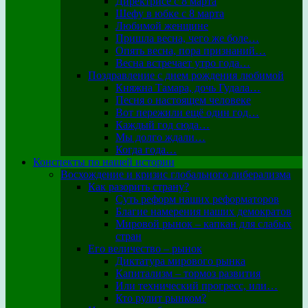
Директрисе с 8 марта
Шефу в юбке с 8 марта
Любимой женщине
Пришла весна, чего же боле…
Опять весна, пора признаний…
Весна встречает утро года…
Поздравление с днем рождения любимой
Княжна Тамара, дочь Гудала…
Песня о настоящем человеке
Вот пережили ещё один год…
Каждый год сюда…
Мы долго ждали…
Когда года…
Конспекты по нашей истории
Восхождение и кризис глобального либерализма
Как разорить страну?
Суть реформ наших реформаторов
Благие намерения наших демократов
Мировой рынок – капкан для слабых
стран
Его величество – рынок
Диктатура мирового рынка
Капитализм – тормоз развития
Или технический прогресс, или…
Кто рулит рынком?