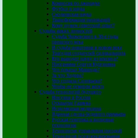
Комиссия по лженауке
Футбол и наука
Сколковская наука
Трансформация инноваций
Кому нужен советский опыт?
Судьбы ярких личностей
Судьба Чижевского в 30-е годы
прошлого века
И судьба новаторов в новом веке
Трагедия создателей силикальцита
Кто выводит науку из кризиса?
Программа Сергея Кургиняна
Что показал Мавроди?
За что Ходора?
Что создала Соловьева?
Чтобы не отмерли мозги
Судьба технологий будущего
Инсулин в России
Открытие Гаряева
Исцеляющая медицина
Ядреная сделка бедового премьера
Русская генетика и волновые
технологии
Технологии управления погодой
Технология психозондирования