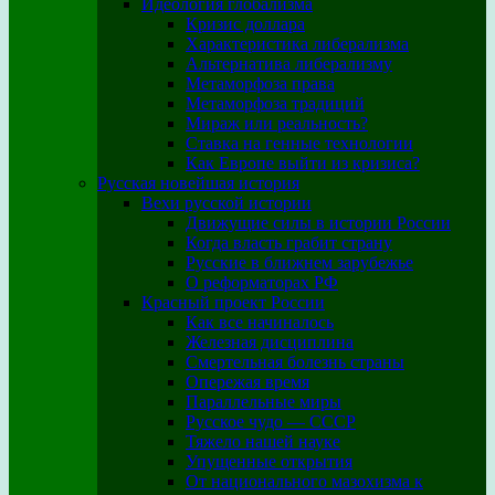
Идеология глобализма
Кризис доллара
Характеристика либерализма
Альтернатива либерализму
Метаморфоза права
Метаморфоза традиций
Мираж или реальность?
Ставка на генные технологии
Как Европе выйти из кризиса?
Русская новейшая история
Вехи русской истории
Движущие силы в истории России
Когда власть грабит страну
Русские в ближнем зарубежье
О реформаторах РФ
Красный проект России
Как все начиналось
Железная дисциплина
Смертельная болезнь страны
Опережая время
Параллельные миры
Русское чудо — СССР
Тяжело нашей науке
Упущенные открытия
От национального мазохизма к