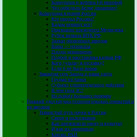
Коррупция и жертвы I-й мировой
Что победило Белое движение?
Коррупция в новой России
Кто продал Россию?
Кадры решают все!
Признание президента Медведева
Рубеж развала ВПК РФ
Захват оборонных заводов
Воры — патриоты
Плоды демократии
Подбор и расстановка кадров РФ
Кого «ушли» в отставку?
Если б не было воров
Закрытая сеть Запада и наша элита
Грудью на танки
Субъект стратегического действия
В чем сила ЗС?
На пороге больших перемен
Горький удел научно-технологических открытий и
их авторов
Тернистый путь науки в России
Сверх и надсознание
Как приземлили науку и культуру
И как их омертвили
Кризис РАН