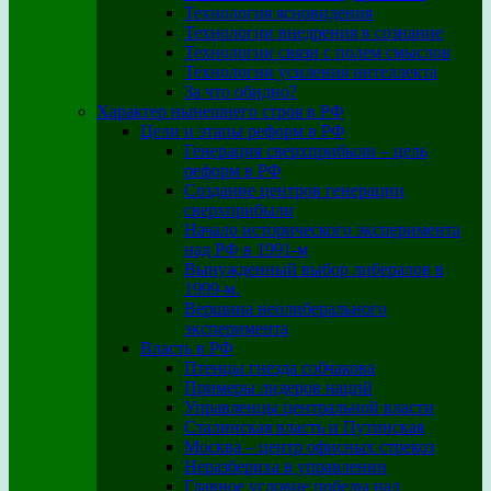
Технология ясновидения
Технологии внедрения в сознание
Технологии связи с полем смыслов
Технологии усиления интеллекта
За что обидно?
Характер нынешнего строя в РФ
Цели и этапы реформ в РФ
Генерация сверхприбыли – цель
реформ в РФ
Создание центров генерации
сверхприбыли
Начало исторического эксперимента
над РФ в 1991-м
Вынужденный выбор либералов в
1999-м.
Вершина неолиберального
эксперимента
Власть в РФ
Птенцы гнезда собчакова
Примеры лидеров наций
Управленцы центральной власти
Сталинская власть и Путинская
Москва – центр офисных стрекоз
Неразбериха в управлении
Главное условие победы над