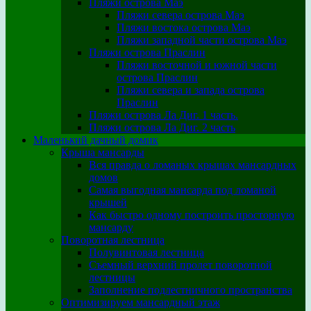
Пляжи острова Маэ
Пляжи севера острова Маэ
Пляжи востока острова Маэ
Пляжи западной части острова Маэ
Пляжи острова Праслин
Пляжи восточной и южной части
острова Праслин
Пляжи севера и запада острова
Праслин
Пляжи острова Ла Диг. 1 часть.
Пляжи острова Ла Диг. 2 часть
Маленький дачный домик
Крыша мансарды
Вся правда о ломаных крышах мансардных
домов
Самая выгодная мансарда под ломаной
крышей
Как быстро одному построить просторную
мансарду
Поворотная лестница
Полувинтовая лестница
Съемный верхний пролет поворотной
лестницы
Заполнение подлестничного пространства
Оптимизируем мансардный этаж