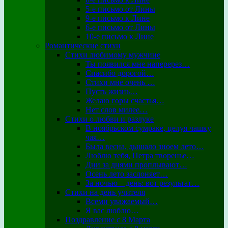
5-е письмо от Лины
9-е письмо к Лине
6-е письмо от Лины
10-е письмо к Лине
Романтические стихи
Стихи любимому мужчине
Ты появился мне наперерез…
Спасибо дорогой…
Стихи мне очень …
Пусть жизнь…
Желаю горы счастья…
Нет слов милее…
Стихи о любви и разлуке
В ноябрьском сумраке, целуя чашку
чая…
Была весна, дышало зноем лето…
Люблю тебя, Петра творенье…
Дни за днями проплывают…
Осень лето заслоняет…
За ночью – день: вот результат…
Стихи на день учителя
Всеми уважаемый…
Я вас люблю…
Поздравление с 8 Марта