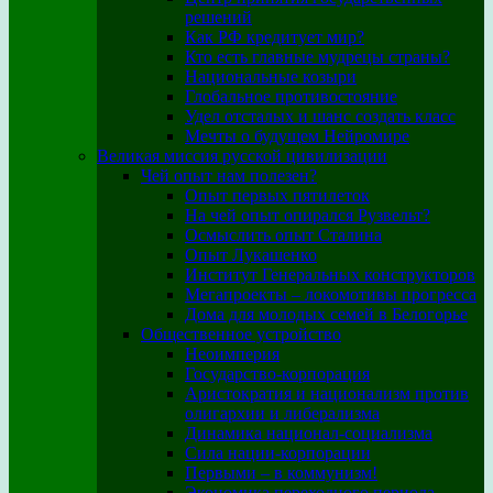
решений
Как РФ кредитует мир?
Кто есть главные мудрецы страны?
Национальные козыри
Глобальное противостояние
Удел отсталых и шанс создать класс
Мечты о будущем Нейромире
Великая миссия русской цивилизации
Чей опыт нам полезен?
Опыт первых пятилеток
На чей опыт опирался Рузвельт?
Осмыслить опыт Сталина
Опыт Лукашенко
Институт Генеральных конструкторов
Мегапроекты – локомотивы прогресса
Дома для молодых семей в Белогорье
Общественное устройство
Неоимперия
Государство-корпорация
Аристократия и национализм против
олигархии и либерализма
Динамика национал-социализма
Сила нации-корпорации
Первыми – в коммунизм!
Экономика переходного периода