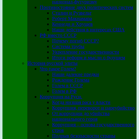
национал-футуризму
Противостояние двух политических систем
Сталин и Рузвельт
Роберт Макнамара
Кеннеди и Хрущев
Наши действия в интересах США
РФ вместо СССР
Почему погиб СССР?
Система трубы
Укрепление государственности
Итоги реформ и мысли о будущем
История русской элиты
Что такое Голем?
Наши далекие предки
Рождение Голема
Голем в СССР
Голем в РФ
Коррупция на Руси.
Когда низшая раса у власти
Коррупция, переворот и цареубийство
От коррупции до убийства
национального героя
Коррупция – основа государственного
строя
Подрыв безопасности страны