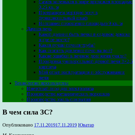
Самая маленькая в мире прихожая площадью
0,25 кв. м
Превращаем мертвую зону в
функциональный шкаф
Нелишнее помещение площадью 9 кв. м
Дачная печь
Какой должна быть печка в садовом домике
и где ее место?
Какая лучше печная труба?
Как снизить давление печи на пол?
Какие ошибки в печном деле меня учили?
Порядовка универсальной дачной печи 3×2,5
кирпича
Мой опыт эксплуатации и обслуживания
печи
Технологии производства
Инертный анод для электролиза
Производство металлических порошков
Производство эмаль-покрытия
В чем сила ЗС?
Опубликовано
17.11.2019
17.11.2019
Юватар