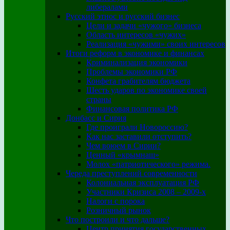
либералами
Русский этнос и русский бизнес
Цели и задачи «чужого» бизнеса
Область интересов «чужих»
Реализация «чужими» своих интересов
Итоги реформ в экономике и финансах
Криминализация экономики
Проблемы экономики РФ
Конфета грабителям бюджета
Шесть ударов по экономике своей
страны
Финансовая политика РФ
Донбасс и Сирия
Где проиграли Новороссию?
Как нас заставили отступить?
Чем воюем в Сирии?
Ценный «крымнаш»
Молох «патриотического» режима.
Череда преступлений современности
Колониальная эксплуатация РФ
Участники Кризиса 2008 – 2009-х
Налоги с порока
Розничный рынок
Что построили и что дальше?
Центр принятия государственных