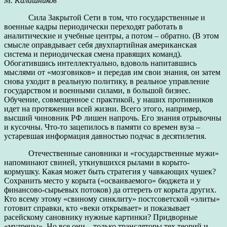
М. Калашников
Сила Закрытой Сети в том, что государственные и
военные кадры периодически переходят работать в
аналитические и учебные центры, а потом – обратно. (В этом
смысле оправдывает себя двухпартийная американская
система и периодическая смена правящих команд).
Обогатившись интеллектуально, вдоволь напитавшись
мыслями от «мозговиков» и передав им свои знания, он затем
снова уходит в реальную политику, в реальное управление
государством и военными силами, в большой бизнес.
Обучение, совмещенное с практикой, у наших противников
идет на протяжении всей жизни. Всего этого, например,
высший чиновник РФ лишен напрочь. Его знания отрывочны
и кусочны. Что-то зацепилось в памяти со времен вуза –
устаревшая информация давностью подчас в десятилетия.
Отечественные сановники и «государственные мужи»
напоминают свиней, уткнувшихся рылами в корыто-
кормушку. Какая может быть стратегия у чавкающих чушек?
Сохранить место у корыта («осваиваемого» бюджета и у
финансово-сырьевых потоков) да оттереть от корыта других.
Кто всему этому «свиному синклиту» постсоветской «элиты»
готовит справки, кто «веки открывает» и показывает
расейскому сановнику нужные картинки? Придворные
«мудрецы». Но все они – только трансляторы тех теорий и