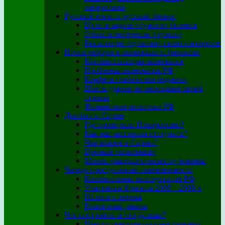
либералами
Русский этнос и русский бизнес
Цели и задачи «чужого» бизнеса
Область интересов «чужих»
Реализация «чужими» своих интересов
Итоги реформ в экономике и финансах
Криминализация экономики
Проблемы экономики РФ
Конфета грабителям бюджета
Шесть ударов по экономике своей
страны
Финансовая политика РФ
Донбасс и Сирия
Где проиграли Новороссию?
Как нас заставили отступить?
Чем воюем в Сирии?
Ценный «крымнаш»
Молох «патриотического» режима.
Череда преступлений современности
Колониальная эксплуатация РФ
Участники Кризиса 2008 – 2009-х
Налоги с порока
Розничный рынок
Что построили и что дальше?
Центр принятия государственных