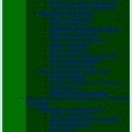
Коррупция и жертвы I-й мировой
Что победило Белое движение?
Коррупция в новой России
Кто продал Россию?
Кадры решают все!
Признание президента Медведева
Рубеж развала ВПК РФ
Захват оборонных заводов
Воры — патриоты
Плоды демократии
Подбор и расстановка кадров РФ
Кого «ушли» в отставку?
Если б не было воров
Закрытая сеть Запада и наша элита
Грудью на танки
Субъект стратегического действия
В чем сила ЗС?
На пороге больших перемен
Горький удел научно-технологических открытий и
их авторов
Тернистый путь науки в России
Сверх и надсознание
Как приземлили науку и культуру
И как их омертвили
Кризис РАН