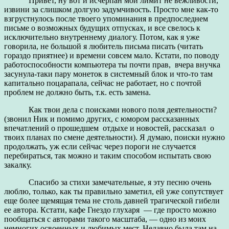
Привет, ну вот и исчерпан мой лимит не вежливости,
извини за слишком долгую задумчивость. Просто мне как-то
взгрустнулось после твоего упоминания в предпоследнем
письме о возможных будущих отпусках, и все свелось к
исключительно внутреннему диалогу. Потом, как я уже
говорила, не большой я любитель письма писать (читать
гораздо приятнее) и времени совсем мало. Кстати, по поводу
работоспособности компьютера ты почти прав, вчера внучка
засунула-таки пару монеток в системный блок и что-то там
капитально поцарапала, сейчас не работает, но с почтой
проблем не должно быть, т.к. есть замена.
Как твои дела с поисками нового поля деятельности?
(звонил Ник и помимо других, с юмором рассказанных
впечатлений о прошедшем отдыхе и новостей, рассказал о
твоих планах по смене деятельности). Я думаю, поиски нужно
продолжать, уж если сейчас через пороги не случается
перебираться, так можно и таким способом испытать свою
закалку.
Спасибо за стихи замечательные, я эту песню очень
люблю, только, как ты правильно заметил, ей уже сопутствует
еще более щемящая тема не столь давней трагической гибели
ее автора. Кстати, кафе Гнездо глухаря — где просто можно
пообщаться с авторами такого масштаба, — одно из моих
немногих освоенных и любимых мест. Недавно была там на