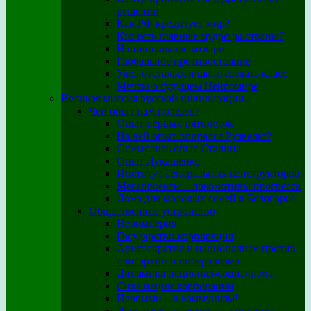
решений
Как РФ кредитует мир?
Кто есть главные мудрецы страны?
Национальные козыри
Глобальное противостояние
Удел отсталых и шанс создать класс
Мечты о будущем Нейромире
Великая миссия русской цивилизации
Чей опыт нам полезен?
Опыт первых пятилеток
На чей опыт опирался Рузвельт?
Осмыслить опыт Сталина
Опыт Лукашенко
Институт Генеральных конструкторов
Мегапроекты – локомотивы прогресса
Дома для молодых семей в Белогорье
Общественное устройство
Неоимперия
Государство-корпорация
Аристократия и национализм против
олигархии и либерализма
Динамика национал-социализма
Сила нации-корпорации
Первыми – в коммунизм!
Экономика переходного периода