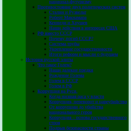
национал-футуризму
Противостояние двух политических систем
Сталин и Рузвельт
Роберт Макнамара
Кеннеди и Хрущев
Наши действия в интересах США
РФ вместо СССР
Почему погиб СССР?
Система трубы
Укрепление государственности
Итоги реформ и мысли о будущем
История русской элиты
Что такое Голем?
Наши далекие предки
Рождение Голема
Голем в СССР
Голем в РФ
Коррупция на Руси.
Когда низшая раса у власти
Коррупция, переворот и цареубийство
От коррупции до убийства
национального героя
Коррупция – основа государственного
строя
Подрыв безопасности страны