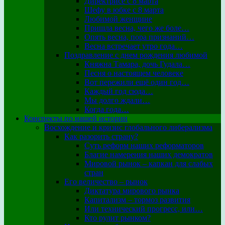
Директрисе с 8 марта
Шефу в юбке с 8 марта
Любимой женщине
Пришла весна, чего же боле…
Опять весна, пора признаний…
Весна встречает утро года…
Поздравление с днем рождения любимой
Княжна Тамара, дочь Гудала…
Песня о настоящем человеке
Вот пережили ещё один год…
Каждый год сюда…
Мы долго ждали…
Когда года…
Конспекты по нашей истории
Восхождение и кризис глобального либерализма
Как разорить страну?
Суть реформ наших реформаторов
Благие намерения наших демократов
Мировой рынок – капкан для слабых
стран
Его величество – рынок
Диктатура мирового рынка
Капитализм – тормоз развития
Или технический прогресс, или…
Кто рулит рынком?