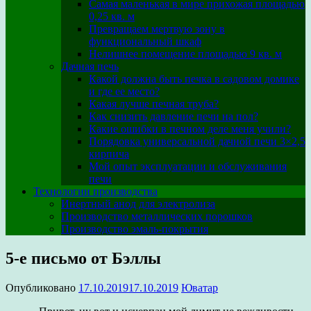
Самая маленькая в мире прихожая площадью
0,25 кв. м
Превращаем мертвую зону в
функциональный шкаф
Нелишнее помещение площадью 9 кв. м
Дачная печь
Какой должна быть печка в садовом домике
и где ее место?
Какая лучше печная труба?
Как снизить давление печи на пол?
Какие ошибки в печном деле меня учили?
Порядовка универсальной дачной печи 3×2,5
кирпича
Мой опыт эксплуатации и обслуживания
печи
Технологии производства
Инертный анод для электролиза
Производство металлических порошков
Производство эмаль-покрытия
5-е письмо от Бэллы
Опубликовано
17.10.2019
17.10.2019
Юватар