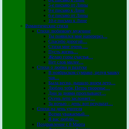
5-е письмо от Лины
9-е письмо к Лине
6-е письмо от Лины
10-е письмо к Лине
Романтические стихи
Стихи любимому мужчине
Ты появился мне наперерез…
Спасибо дорогой…
Стихи мне очень …
Пусть жизнь…
Желаю горы счастья…
Нет слов милее…
Стихи о любви и разлуке
В ноябрьском сумраке, целуя чашку
чая…
Была весна, дышало зноем лето…
Люблю тебя, Петра творенье…
Дни за днями проплывают…
Осень лето заслоняет…
За ночью – день: вот результат…
Стихи на день учителя
Всеми уважаемый…
Я вас люблю…
Поздравление с 8 Марта