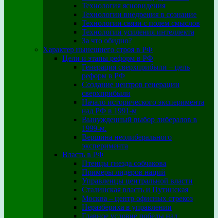
Технология ясновидения
Технологии внедрения в сознание
Технологии связи с полем смыслов
Технологии усиления интеллекта
За что обидно?
Характер нынешнего строя в РФ
Цели и этапы реформ в РФ
Генерация сверхприбыли – цель
реформ в РФ
Создание центров генерации
сверхприбыли
Начало исторического эксперимента
над РФ в 1991-м
Вынужденный выбор либералов в
1999-м.
Вершина неолиберального
эксперимента
Власть в РФ
Птенцы гнезда собчакова
Примеры лидеров наций
Управленцы центральной власти
Сталинская власть и Путинская
Москва – центр офисных стрекоз
Неразбериха в управлении
Главное условие победы над