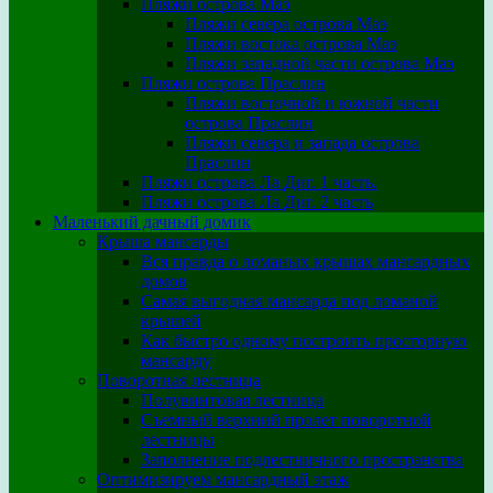
Пляжи острова Маэ
Пляжи севера острова Маэ
Пляжи востока острова Маэ
Пляжи западной части острова Маэ
Пляжи острова Праслин
Пляжи восточной и южной части
острова Праслин
Пляжи севера и запада острова
Праслин
Пляжи острова Ла Диг. 1 часть.
Пляжи острова Ла Диг. 2 часть
Маленький дачный домик
Крыша мансарды
Вся правда о ломаных крышах мансардных
домов
Самая выгодная мансарда под ломаной
крышей
Как быстро одному построить просторную
мансарду
Поворотная лестница
Полувинтовая лестница
Съемный верхний пролет поворотной
лестницы
Заполнение подлестничного пространства
Оптимизируем мансардный этаж