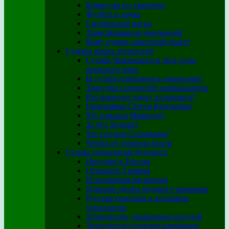
Комиссия по лженауке
Футбол и наука
Сколковская наука
Трансформация инноваций
Кому нужен советский опыт?
Судьбы ярких личностей
Судьба Чижевского в 30-е годы
прошлого века
И судьба новаторов в новом веке
Трагедия создателей силикальцита
Кто выводит науку из кризиса?
Программа Сергея Кургиняна
Что показал Мавроди?
За что Ходора?
Что создала Соловьева?
Чтобы не отмерли мозги
Судьба технологий будущего
Инсулин в России
Открытие Гаряева
Исцеляющая медицина
Ядреная сделка бедового премьера
Русская генетика и волновые
технологии
Технологии управления погодой
Технология психозондирования