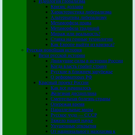
Идеология глобализма
Кризис доллара
Характеристика либерализма
Альтернатива либерализму
Метаморфоза права
Метаморфоза традиций
Мираж или реальность?
Ставка на генные технологии
Как Европе выйти из кризиса?
Русская новейшая история
Вехи русской истории
Движущие силы в истории России
Когда власть грабит страну
Русские в ближнем зарубежье
О реформаторах РФ
Красный проект России
Как все начиналось
Железная дисциплина
Смертельная болезнь страны
Опережая время
Параллельные миры
Русское чудо — СССР
Тяжело нашей науке
Упущенные открытия
От национального мазохизма к