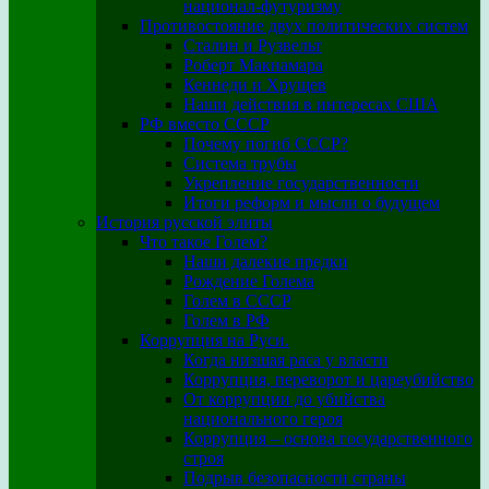
национал-футуризму
Противостояние двух политических систем
Сталин и Рузвельт
Роберт Макнамара
Кеннеди и Хрущев
Наши действия в интересах США
РФ вместо СССР
Почему погиб СССР?
Система трубы
Укрепление государственности
Итоги реформ и мысли о будущем
История русской элиты
Что такое Голем?
Наши далекие предки
Рождение Голема
Голем в СССР
Голем в РФ
Коррупция на Руси.
Когда низшая раса у власти
Коррупция, переворот и цареубийство
От коррупции до убийства
национального героя
Коррупция – основа государственного
строя
Подрыв безопасности страны