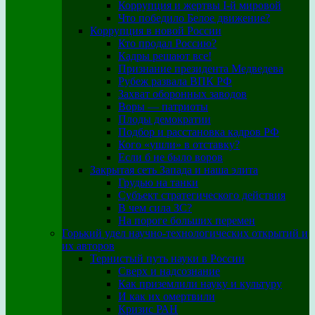
Коррупция и жертвы I-й мировой
Что победило Белое движение?
Коррупция в новой России
Кто продал Россию?
Кадры решают все!
Признание президента Медведева
Рубеж развала ВПК РФ
Захват оборонных заводов
Воры — патриоты
Плоды демократии
Подбор и расстановка кадров РФ
Кого «ушли» в отставку?
Если б не было воров
Закрытая сеть Запада и наша элита
Грудью на танки
Субъект стратегического действия
В чем сила ЗС?
На пороге больших перемен
Горький удел научно-технологических открытий и
их авторов
Тернистый путь науки в России
Сверх и надсознание
Как приземлили науку и культуру
И как их омертвили
Кризис РАН