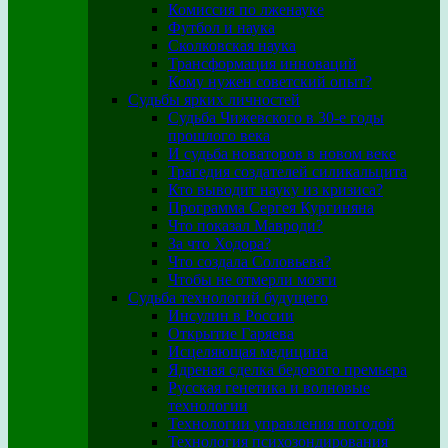
Комиссия по лженауке
Футбол и наука
Сколковская наука
Трансформация инноваций
Кому нужен советский опыт?
Судьбы ярких личностей
Судьба Чижевского в 30-е годы
прошлого века
И судьба новаторов в новом веке
Трагедия создателей силикальцита
Кто выводит науку из кризиса?
Программа Сергея Кургиняна
Что показал Мавроди?
За что Ходора?
Что создала Соловьева?
Чтобы не отмерли мозги
Судьба технологий будущего
Инсулин в России
Открытие Гаряева
Исцеляющая медицина
Ядреная сделка бедового премьера
Русская генетика и волновые
технологии
Технологии управления погодой
Технология психозондирования