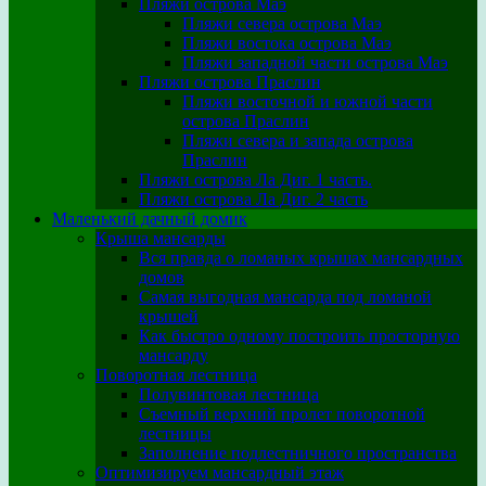
Пляжи острова Маэ
Пляжи севера острова Маэ
Пляжи востока острова Маэ
Пляжи западной части острова Маэ
Пляжи острова Праслин
Пляжи восточной и южной части
острова Праслин
Пляжи севера и запада острова
Праслин
Пляжи острова Ла Диг. 1 часть.
Пляжи острова Ла Диг. 2 часть
Маленький дачный домик
Крыша мансарды
Вся правда о ломаных крышах мансардных
домов
Самая выгодная мансарда под ломаной
крышей
Как быстро одному построить просторную
мансарду
Поворотная лестница
Полувинтовая лестница
Съемный верхний пролет поворотной
лестницы
Заполнение подлестничного пространства
Оптимизируем мансардный этаж