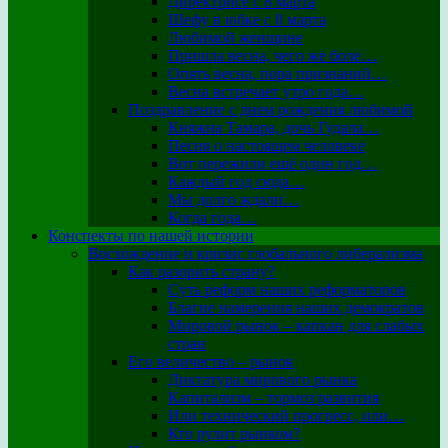
Директрисе с 8 марта
Шефу в юбке с 8 марта
Любимой женщине
Пришла весна, чего же боле…
Опять весна, пора признаний…
Весна встречает утро года…
Поздравление с днем рождения любимой
Княжна Тамара, дочь Гудала…
Песня о настоящем человеке
Вот пережили ещё один год…
Каждый год сюда…
Мы долго ждали…
Когда года…
Конспекты по нашей истории
Восхождение и кризис глобального либерализма
Как разорить страну?
Суть реформ наших реформаторов
Благие намерения наших демократов
Мировой рынок – капкан для слабых
стран
Его величество – рынок
Диктатура мирового рынка
Капитализм – тормоз развития
Или технический прогресс, или…
Кто рулит рынком?