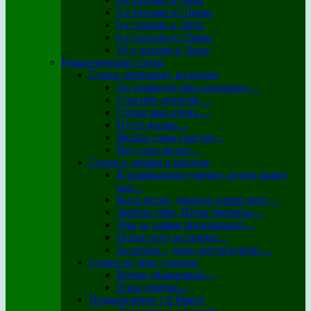
5-е письмо от Лины
9-е письмо к Лине
6-е письмо от Лины
10-е письмо к Лине
Романтические стихи
Стихи любимому мужчине
Ты появился мне наперерез…
Спасибо дорогой…
Стихи мне очень …
Пусть жизнь…
Желаю горы счастья…
Нет слов милее…
Стихи о любви и разлуке
В ноябрьском сумраке, целуя чашку
чая…
Была весна, дышало зноем лето…
Люблю тебя, Петра творенье…
Дни за днями проплывают…
Осень лето заслоняет…
За ночью – день: вот результат…
Стихи на день учителя
Всеми уважаемый…
Я вас люблю…
Поздравление с 8 Марта