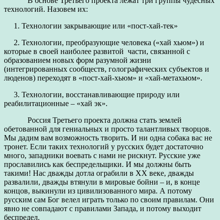
В основе Третьего проекта лежат три группы чудесных
технологий. Назовем их:
1. Технологии закрывающие или «пост-хай-тек»
2. Технологии, преобразующие человека («хай хьюм») и
которые в своей наиболее развитой части, связанной с
образованием новых форм разумной жизни
(интегрированных сообществ, голографических субъектов и
люденов) переходят в «пост-хай-хьюм» и «хай-метахьюм».
3. Технологии, восстанавливающие природу или
реабилитационные – «хай эк».
Россия Третьего проекта должна стать землей
обетованной для гениальных и просто талантливых творцов.
Мы дадим вам возможность творить. И ни одна собака вас не
тронет. Если таких технологий у русских будет достаточно
много, западники воевать с нами не рискнут. Русские уже
прославились как беспредельщики. И мы должны быть
такими! Нас дважды дотла ограбили в ХХ веке, дважды
развалили, дважды втянули в мировые бойни – и, в конце
концов, выкинули из цивилизованного мира. А потому
русским сам Бог велел играть только по своим правилам. Они
явно не совпадают с правилами Запада, и потому выходит
беспредел.