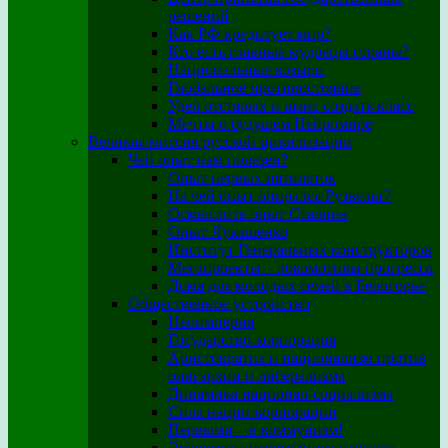
решений
Как РФ кредитует мир?
Кто есть главные мудрецы страны?
Национальные козыри
Глобальное противостояние
Удел отсталых и шанс создать класс
Мечты о будущем Нейромире
Великая миссия русской цивилизации
Чей опыт нам полезен?
Опыт первых пятилеток
На чей опыт опирался Рузвельт?
Осмыслить опыт Сталина
Опыт Лукашенко
Институт Генеральных конструкторов
Мегапроекты – локомотивы прогресса
Дома для молодых семей в Белогорье
Общественное устройство
Неоимперия
Государство-корпорация
Аристократия и национализм против
олигархии и либерализма
Динамика национал-социализма
Сила нации-корпорации
Первыми – в коммунизм!
Экономика переходного периода