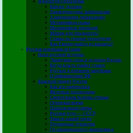
Идеология глобализма
Кризис доллара
Характеристика либерализма
Альтернатива либерализму
Метаморфоза права
Метаморфоза традиций
Мираж или реальность?
Ставка на генные технологии
Как Европе выйти из кризиса?
Русская новейшая история
Вехи русской истории
Движущие силы в истории России
Когда власть грабит страну
Русские в ближнем зарубежье
О реформаторах РФ
Красный проект России
Как все начиналось
Железная дисциплина
Смертельная болезнь страны
Опережая время
Параллельные миры
Русское чудо — СССР
Тяжело нашей науке
Упущенные открытия
От национального мазохизма к