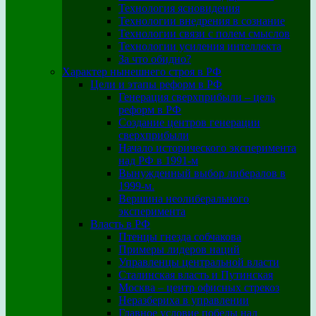
Технология ясновидения
Технологии внедрения в сознание
Технологии связи с полем смыслов
Технологии усиления интеллекта
За что обидно?
Характер нынешнего строя в РФ
Цели и этапы реформ в РФ
Генерация сверхприбыли – цель
реформ в РФ
Создание центров генерации
сверхприбыли
Начало исторического эксперимента
над РФ в 1991-м
Вынужденный выбор либералов в
1999-м.
Вершина неолиберального
эксперимента
Власть в РФ
Птенцы гнезда собчакова
Примеры лидеров наций
Управленцы центральной власти
Сталинская власть и Путинская
Москва – центр офисных стрекоз
Неразбериха в управлении
Главное условие победы над