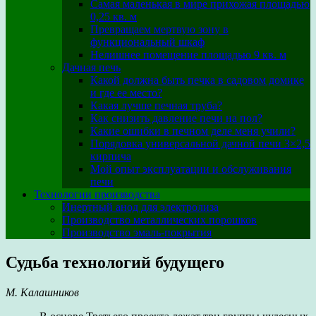
Самая маленькая в мире прихожая площадью
0,25 кв. м
Превращаем мертвую зону в
функциональный шкаф
Нелишнее помещение площадью 9 кв. м
Дачная печь
Какой должна быть печка в садовом домике
и где ее место?
Какая лучше печная труба?
Как снизить давление печи на пол?
Какие ошибки в печном деле меня учили?
Порядовка универсальной дачной печи 3×2,5
кирпича
Мой опыт эксплуатации и обслуживания
печи
Технологии производства
Инертный анод для электролиза
Производство металлических порошков
Производство эмаль-покрытия
Судьба технологий будущего
М. Калашников