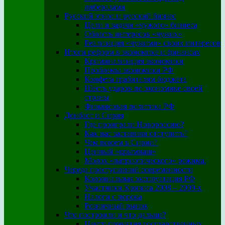
либералами
Русский этнос и русский бизнес
Цели и задачи «чужого» бизнеса
Область интересов «чужих»
Реализация «чужими» своих интересов
Итоги реформ в экономике и финансах
Криминализация экономики
Проблемы экономики РФ
Конфета грабителям бюджета
Шесть ударов по экономике своей
страны
Финансовая политика РФ
Донбасс и Сирия
Где проиграли Новороссию?
Как нас заставили отступить?
Чем воюем в Сирии?
Ценный «крымнаш»
Молох «патриотического» режима.
Череда преступлений современности
Колониальная эксплуатация РФ
Участники Кризиса 2008 – 2009-х
Налоги с порока
Розничный рынок
Что построили и что дальше?
Центр принятия государственных