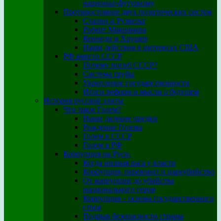
национал-футуризму
Противостояние двух политических систем
Сталин и Рузвельт
Роберт Макнамара
Кеннеди и Хрущев
Наши действия в интересах США
РФ вместо СССР
Почему погиб СССР?
Система трубы
Укрепление государственности
Итоги реформ и мысли о будущем
История русской элиты
Что такое Голем?
Наши далекие предки
Рождение Голема
Голем в СССР
Голем в РФ
Коррупция на Руси.
Когда низшая раса у власти
Коррупция, переворот и цареубийство
От коррупции до убийства
национального героя
Коррупция – основа государственного
строя
Подрыв безопасности страны