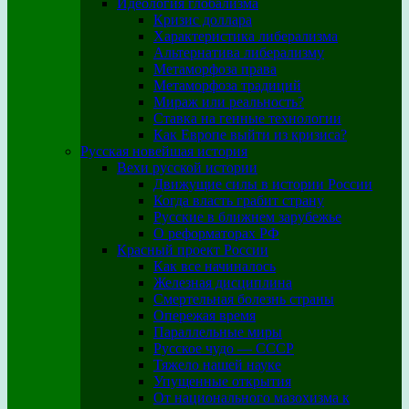
Идеология глобализма
Кризис доллара
Характеристика либерализма
Альтернатива либерализму
Метаморфоза права
Метаморфоза традиций
Мираж или реальность?
Ставка на генные технологии
Как Европе выйти из кризиса?
Русская новейшая история
Вехи русской истории
Движущие силы в истории России
Когда власть грабит страну
Русские в ближнем зарубежье
О реформаторах РФ
Красный проект России
Как все начиналось
Железная дисциплина
Смертельная болезнь страны
Опережая время
Параллельные миры
Русское чудо — СССР
Тяжело нашей науке
Упущенные открытия
От национального мазохизма к