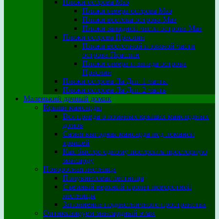
Пляжи острова Маэ
Пляжи севера острова Маэ
Пляжи востока острова Маэ
Пляжи западной части острова Маэ
Пляжи острова Праслин
Пляжи восточной и южной части
острова Праслин
Пляжи севера и запада острова
Праслин
Пляжи острова Ла Диг. 1 часть.
Пляжи острова Ла Диг. 2 часть
Маленький дачный домик
Крыша мансарды
Вся правда о ломаных крышах мансардных
домов
Самая выгодная мансарда под ломаной
крышей
Как быстро одному построить просторную
мансарду
Поворотная лестница
Полувинтовая лестница
Съемный верхний пролет поворотной
лестницы
Заполнение подлестничного пространства
Оптимизируем мансардный этаж