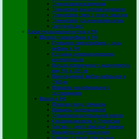
Технология ясновидения
Технологии внедрения в сознание
Технологии связи с полем смыслов
Технологии усиления интеллекта
За что обидно?
Характер нынешнего строя в РФ
Цели и этапы реформ в РФ
Генерация сверхприбыли – цель
реформ в РФ
Создание центров генерации
сверхприбыли
Начало исторического эксперимента
над РФ в 1991-м
Вынужденный выбор либералов в
1999-м.
Вершина неолиберального
эксперимента
Власть в РФ
Птенцы гнезда собчакова
Примеры лидеров наций
Управленцы центральной власти
Сталинская власть и Путинская
Москва – центр офисных стрекоз
Неразбериха в управлении
Главное условие победы над