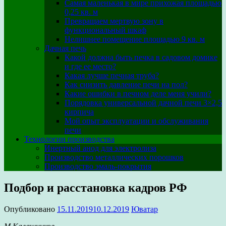
Самая маленькая в мире прихожая площадью
0,25 кв. м
Превращаем мертвую зону в
функциональный шкаф
Нелишнее помещение площадью 9 кв. м
Дачная печь
Какой должна быть печка в садовом домике
и где ее место?
Какая лучше печная труба?
Как снизить давление печи на пол?
Какие ошибки в печном деле меня учили?
Порядовка универсальной дачной печи 3×2,5
кирпича
Мой опыт эксплуатации и обслуживания
печи
Технологии производства
Инертный анод для электролиза
Производство металлических порошков
Производство эмаль-покрытия
Подбор и расстановка кадров РФ
Опубликовано
15.11.2019
10.12.2019
Юватар