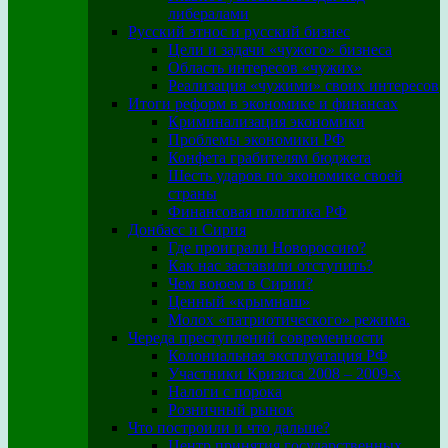
либералами
Русский этнос и русский бизнес
Цели и задачи «чужого» бизнеса
Область интересов «чужих»
Реализация «чужими» своих интересов
Итоги реформ в экономике и финансах
Криминализация экономики
Проблемы экономики РФ
Конфета грабителям бюджета
Шесть ударов по экономике своей
страны
Финансовая политика РФ
Донбасс и Сирия
Где проиграли Новороссию?
Как нас заставили отступить?
Чем воюем в Сирии?
Ценный «крымнаш»
Молох «патриотического» режима.
Череда преступлений современности
Колониальная эксплуатация РФ
Участники Кризиса 2008 – 2009-х
Налоги с порока
Розничный рынок
Что построили и что дальше?
Центр принятия государственных