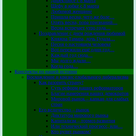
Директрисе с 8 марта
Шефу в юбке с 8 марта
Любимой женщине
Пришла весна, чего же боле…
Опять весна, пора признаний…
Весна встречает утро года…
Поздравление с днем рождения любимой
Княжна Тамара, дочь Гудала…
Песня о настоящем человеке
Вот пережили ещё один год…
Каждый год сюда…
Мы долго ждали…
Когда года…
Конспекты по нашей истории
Восхождение и кризис глобального либерализма
Как разорить страну?
Суть реформ наших реформаторов
Благие намерения наших демократов
Мировой рынок – капкан для слабых
стран
Его величество – рынок
Диктатура мирового рынка
Капитализм – тормоз развития
Или технический прогресс, или…
Кто рулит рынком?