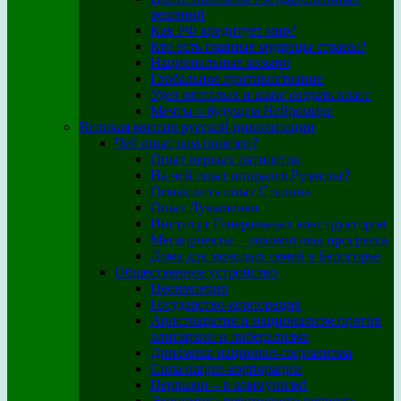
решений
Как РФ кредитует мир?
Кто есть главные мудрецы страны?
Национальные козыри
Глобальное противостояние
Удел отсталых и шанс создать класс
Мечты о будущем Нейромире
Великая миссия русской цивилизации
Чей опыт нам полезен?
Опыт первых пятилеток
На чей опыт опирался Рузвельт?
Осмыслить опыт Сталина
Опыт Лукашенко
Институт Генеральных конструкторов
Мегапроекты – локомотивы прогресса
Дома для молодых семей в Белогорье
Общественное устройство
Неоимперия
Государство-корпорация
Аристократия и национализм против
олигархии и либерализма
Динамика национал-социализма
Сила нации-корпорации
Первыми – в коммунизм!
Экономика переходного периода