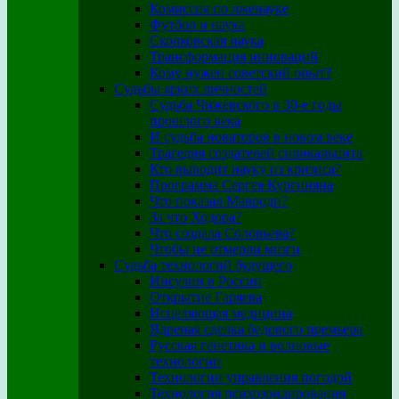
Комиссия по лженауке
Футбол и наука
Сколковская наука
Трансформация инноваций
Кому нужен советский опыт?
Судьбы ярких личностей
Судьба Чижевского в 30-е годы
прошлого века
И судьба новаторов в новом веке
Трагедия создателей силикальцита
Кто выводит науку из кризиса?
Программа Сергея Кургиняна
Что показал Мавроди?
За что Ходора?
Что создала Соловьева?
Чтобы не отмерли мозги
Судьба технологий будущего
Инсулин в России
Открытие Гаряева
Исцеляющая медицина
Ядреная сделка бедового премьера
Русская генетика и волновые
технологии
Технологии управления погодой
Технология психозондирования