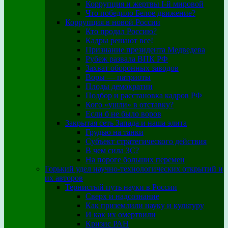
Коррупция и жертвы I-й мировой
Что победило Белое движение?
Коррупция в новой России
Кто продал Россию?
Кадры решают все!
Признание президента Медведева
Рубеж развала ВПК РФ
Захват оборонных заводов
Воры — патриоты
Плоды демократии
Подбор и расстановка кадров РФ
Кого «ушли» в отставку?
Если б не было воров
Закрытая сеть Запада и наша элита
Грудью на танки
Субъект стратегического действия
В чем сила ЗС?
На пороге больших перемен
Горький удел научно-технологических открытий и
их авторов
Тернистый путь науки в России
Сверх и надсознание
Как приземлили науку и культуру
И как их омертвили
Кризис РАН