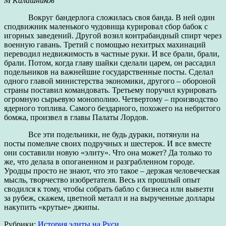
М Калашников
Вокруг бандерлога сложилась своя банда. В ней один
сподвижник маленького чудовища курировал сбор бабок с
игорных заведений. Другой возил контрабандный спирт через
военную гавань. Третий с помощью нехитрых махинаций
переводил недвижимость в частные руки. И все брали, брали,
брали. Потом, когда главу шайки сделали царем, он рассадил
подельников на важнейшие государственные посты. Сделал
одного главой министерства экономики, другого – обороной
страны поставил командовать. Третьему поручил курировать
огромную сырьевую монополию. Четвертому – производство
ядерного топлива. Самого бездарного, похожего на небритого
бомжа, произвел в главы Палаты Лордов.
Все эти подельники, не будь дураки, потянули на
посты помельче своих подручных и шестерок. И все вместе
они составили новую «элиту». Что она может? Да только то
же, что делала в опоганенном и разграбленном городе.
Уродцы просто не знают, что это такое – дерзкая человеческая
мысль, творчество изобретателя. Весь их прошлый опыт
сводился к тому, чтобы собрать бабло с бизнеса или вывезти
за рубеж, скажем, цветной металл и на вырученные доллары
накупить «крутые» джипы.
Рубрики:
История элиты на Руси