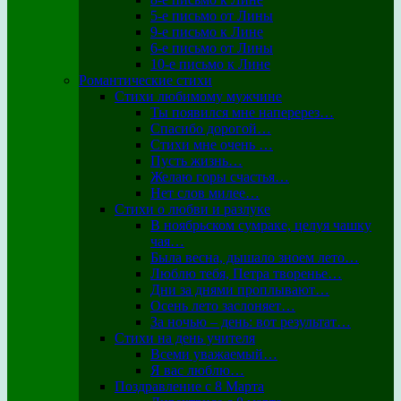
5-е письмо от Лины
9-е письмо к Лине
6-е письмо от Лины
10-е письмо к Лине
Романтические стихи
Стихи любимому мужчине
Ты появился мне наперерез…
Спасибо дорогой…
Стихи мне очень …
Пусть жизнь…
Желаю горы счастья…
Нет слов милее…
Стихи о любви и разлуке
В ноябрьском сумраке, целуя чашку
чая…
Была весна, дышало зноем лето…
Люблю тебя, Петра творенье…
Дни за днями проплывают…
Осень лето заслоняет…
За ночью – день: вот результат…
Стихи на день учителя
Всеми уважаемый…
Я вас люблю…
Поздравление с 8 Марта