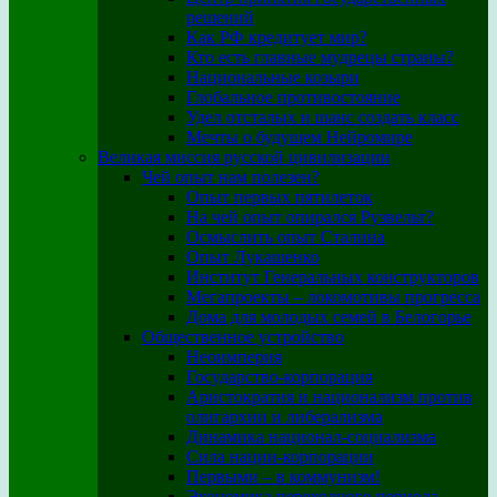
решений
Как РФ кредитует мир?
Кто есть главные мудрецы страны?
Национальные козыри
Глобальное противостояние
Удел отсталых и шанс создать класс
Мечты о будущем Нейромире
Великая миссия русской цивилизации
Чей опыт нам полезен?
Опыт первых пятилеток
На чей опыт опирался Рузвельт?
Осмыслить опыт Сталина
Опыт Лукашенко
Институт Генеральных конструкторов
Мегапроекты – локомотивы прогресса
Дома для молодых семей в Белогорье
Общественное устройство
Неоимперия
Государство-корпорация
Аристократия и национализм против
олигархии и либерализма
Динамика национал-социализма
Сила нации-корпорации
Первыми – в коммунизм!
Экономика переходного периода