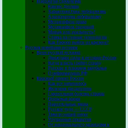
Идеология глобализма
Кризис доллара
Характеристика либерализма
Альтернатива либерализму
Метаморфоза права
Метаморфоза традиций
Мираж или реальность?
Ставка на генные технологии
Как Европе выйти из кризиса?
Русская новейшая история
Вехи русской истории
Движущие силы в истории России
Когда власть грабит страну
Русские в ближнем зарубежье
О реформаторах РФ
Красный проект России
Как все начиналось
Железная дисциплина
Смертельная болезнь страны
Опережая время
Параллельные миры
Русское чудо — СССР
Тяжело нашей науке
Упущенные открытия
От национального мазохизма к