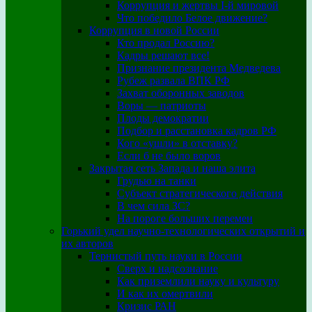
Коррупция и жертвы I-й мировой
Что победило Белое движение?
Коррупция в новой России
Кто продал Россию?
Кадры решают все!
Признание президента Медведева
Рубеж развала ВПК РФ
Захват оборонных заводов
Воры — патриоты
Плоды демократии
Подбор и расстановка кадров РФ
Кого «ушли» в отставку?
Если б не было воров
Закрытая сеть Запада и наша элита
Грудью на танки
Субъект стратегического действия
В чем сила ЗС?
На пороге больших перемен
Горький удел научно-технологических открытий и
их авторов
Тернистый путь науки в России
Сверх и надсознание
Как приземлили науку и культуру
И как их омертвили
Кризис РАН