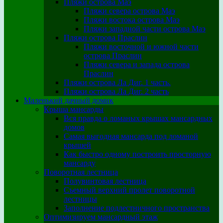
Пляжи острова Маэ
Пляжи севера острова Маэ
Пляжи востока острова Маэ
Пляжи западной части острова Маэ
Пляжи острова Праслин
Пляжи восточной и южной части
острова Праслин
Пляжи севера и запада острова
Праслин
Пляжи острова Ла Диг. 1 часть.
Пляжи острова Ла Диг. 2 часть
Маленький дачный домик
Крыша мансарды
Вся правда о ломаных крышах мансардных
домов
Самая выгодная мансарда под ломаной
крышей
Как быстро одному построить просторную
мансарду
Поворотная лестница
Полувинтовая лестница
Съемный верхний пролет поворотной
лестницы
Заполнение подлестничного пространства
Оптимизируем мансардный этаж