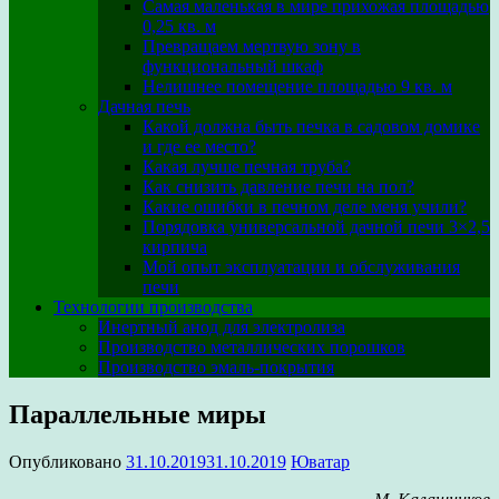
Самая маленькая в мире прихожая площадью
0,25 кв. м
Превращаем мертвую зону в
функциональный шкаф
Нелишнее помещение площадью 9 кв. м
Дачная печь
Какой должна быть печка в садовом домике
и где ее место?
Какая лучше печная труба?
Как снизить давление печи на пол?
Какие ошибки в печном деле меня учили?
Порядовка универсальной дачной печи 3×2,5
кирпича
Мой опыт эксплуатации и обслуживания
печи
Технологии производства
Инертный анод для электролиза
Производство металлических порошков
Производство эмаль-покрытия
Параллельные миры
Опубликовано
31.10.2019
31.10.2019
Юватар