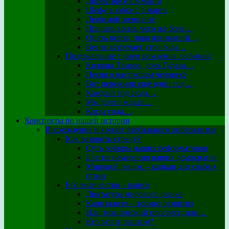
Директрисе с 8 марта
Шефу в юбке с 8 марта
Любимой женщине
Пришла весна, чего же боле…
Опять весна, пора признаний…
Весна встречает утро года…
Поздравление с днем рождения любимой
Княжна Тамара, дочь Гудала…
Песня о настоящем человеке
Вот пережили ещё один год…
Каждый год сюда…
Мы долго ждали…
Когда года…
Конспекты по нашей истории
Восхождение и кризис глобального либерализма
Как разорить страну?
Суть реформ наших реформаторов
Благие намерения наших демократов
Мировой рынок – капкан для слабых
стран
Его величество – рынок
Диктатура мирового рынка
Капитализм – тормоз развития
Или технический прогресс, или…
Кто рулит рынком?