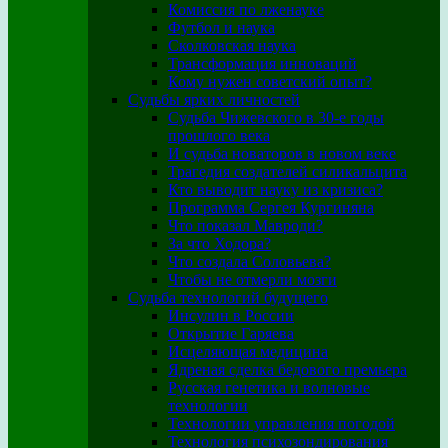
Комиссия по лженауке
Футбол и наука
Сколковская наука
Трансформация инноваций
Кому нужен советский опыт?
Судьбы ярких личностей
Судьба Чижевского в 30-е годы
прошлого века
И судьба новаторов в новом веке
Трагедия создателей силикальцита
Кто выводит науку из кризиса?
Программа Сергея Кургиняна
Что показал Мавроди?
За что Ходора?
Что создала Соловьева?
Чтобы не отмерли мозги
Судьба технологий будущего
Инсулин в России
Открытие Гаряева
Исцеляющая медицина
Ядреная сделка бедового премьера
Русская генетика и волновые
технологии
Технологии управления погодой
Технология психозондирования