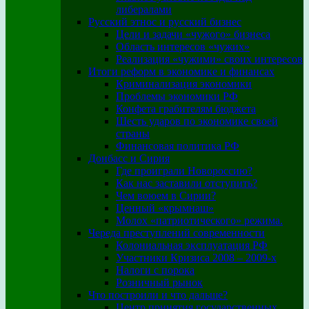
либералами
Русский этнос и русский бизнес
Цели и задачи «чужого» бизнеса
Область интересов «чужих»
Реализация «чужими» своих интересов
Итоги реформ в экономике и финансах
Криминализация экономики
Проблемы экономики РФ
Конфета грабителям бюджета
Шесть ударов по экономике своей
страны
Финансовая политика РФ
Донбасс и Сирия
Где проиграли Новороссию?
Как нас заставили отступить?
Чем воюем в Сирии?
Ценный «крымнаш»
Молох «патриотического» режима.
Череда преступлений современности
Колониальная эксплуатация РФ
Участники Кризиса 2008 – 2009-х
Налоги с порока
Розничный рынок
Что построили и что дальше?
Центр принятия государственных