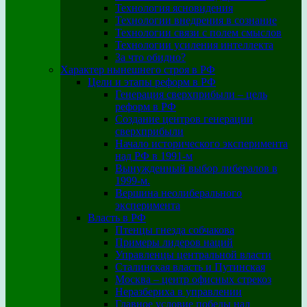
Технология ясновидения
Технологии внедрения в сознание
Технологии связи с полем смыслов
Технологии усиления интеллекта
За что обидно?
Характер нынешнего строя в РФ
Цели и этапы реформ в РФ
Генерация сверхприбыли – цель
реформ в РФ
Создание центров генерации
сверхприбыли
Начало исторического эксперимента
над РФ в 1991-м
Вынужденный выбор либералов в
1999-м.
Вершина неолиберального
эксперимента
Власть в РФ
Птенцы гнезда собчакова
Примеры лидеров наций
Управленцы центральной власти
Сталинская власть и Путинская
Москва – центр офисных стрекоз
Неразбериха в управлении
Главное условие победы над