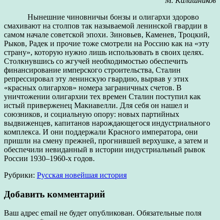
М. Калашников
Нынешние чиновничьи бонзы и олигархи здорово
смахивают на столпов так называемой ленинской гвардии в
самом начале советской эпохи. Зиновьев, Каменев, Троцкий,
Рыков, Радек и прочие тоже смотрели на Россию как на «эту
страну», которую нужно лишь использовать в своих целях.
Столкнувшись со жгучей необходимостью обеспечить
финансирование имперского строительства, Сталин
репрессировал эту ленинскую гвардию, вырвав у этих
«красных олигархов» номера заграничных счетов. В
уничтожении олигархии тех времен Сталин поступил как
истый приверженец Макиавелли. Для себя он нашел и
союзников, и социальную опору: новых партийных
выдвиженцев, капитанов нарождающегося индустриального
комплекса. И они поддержали Красного императора, они
пришли на смену прежней, прогнившей верхушке, а затем и
обеспечили невиданный в истории индустриальный рывок
России 1930–1960-х годов.
Рубрики:
Русская новейшая история
Добавить комментарий
Ваш адрес email не будет опубликован.
Обязательные поля