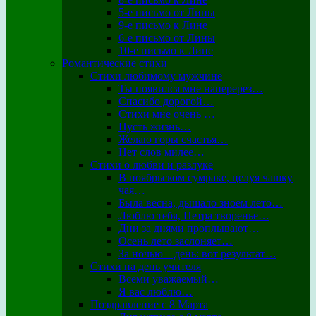
5-е письмо от Лины
9-е письмо к Лине
6-е письмо от Лины
10-е письмо к Лине
Романтические стихи
Стихи любимому мужчине
Ты появился мне наперерез…
Спасибо дорогой…
Стихи мне очень …
Пусть жизнь…
Желаю горы счастья…
Нет слов милее…
Стихи о любви и разлуке
В ноябрьском сумраке, целуя чашку
чая…
Была весна, дышало зноем лето…
Люблю тебя, Петра творенье…
Дни за днями проплывают…
Осень лето заслоняет…
За ночью – день: вот результат…
Стихи на день учителя
Всеми уважаемый…
Я вас люблю…
Поздравление с 8 Марта