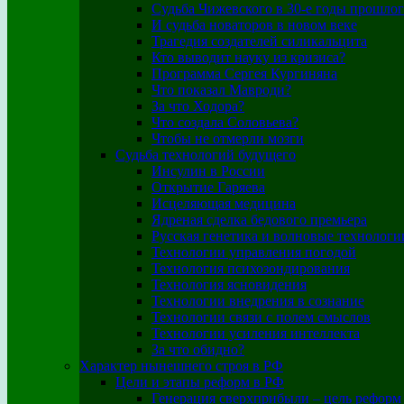
Судьба Чижевского в 30-е годы прошлог
И судьба новаторов в новом веке
Трагедия создателей силикальцита
Кто выводит науку из кризиса?
Программа Сергея Кургиняна
Что показал Мавроди?
За что Ходора?
Что создала Соловьева?
Чтобы не отмерли мозги
Судьба технологий будущего
Инсулин в России
Открытие Гаряева
Исцеляющая медицина
Ядреная сделка бедового премьера
Русская генетика и волновые технологи
Технологии управления погодой
Технология психозондирования
Технология ясновидения
Технологии внедрения в сознание
Технологии связи с полем смыслов
Технологии усиления интеллекта
За что обидно?
Характер нынешнего строя в РФ
Цели и этапы реформ в РФ
Генерация сверхприбыли – цель реформ