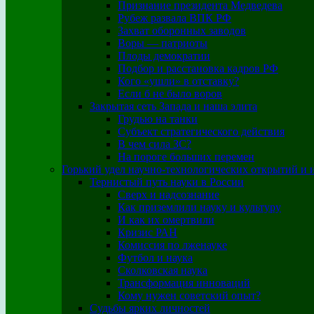
Признание президента Медведева
Рубеж развала ВПК РФ
Захват оборонных заводов
Воры — патриоты
Плоды демократии
Подбор и расстановка кадров РФ
Кого «ушли» в отставку?
Если б не было воров
Закрытая сеть Запада и наша элита
Грудью на танки
Субъект стратегического действия
В чем сила ЗС?
На пороге больших перемен
Горький удел научно-технологических открытий и 
Тернистый путь науки в России
Сверх и надсознание
Как приземлили науку и культуру
И как их омертвили
Кризис РАН
Комиссия по лженауке
Футбол и наука
Сколковская наука
Трансформация инноваций
Кому нужен советский опыт?
Судьбы ярких личностей