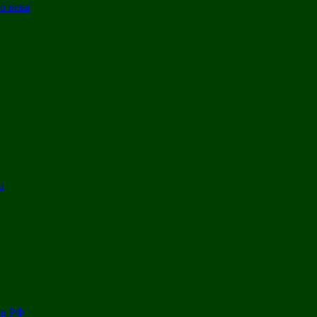
о века
и
 в РФ