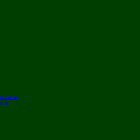
го героя
троя