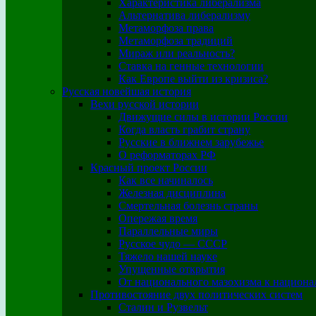
Характеристика либерализма
Альтернатива либерализму
Метаморфоза права
Метаморфоза традиций
Мираж или реальность?
Ставка на генные технологии
Как Европе выйти из кризиса?
Русская новейшая история
Вехи русской истории
Движущие силы в истории России
Когда власть грабит страну
Русские в ближнем зарубежье
О реформаторах РФ
Красный проект России
Как все начиналось
Железная дисциплина
Смертельная болезнь страны
Опережая время
Параллельные миры
Русское чудо — СССР
Тяжело нашей науке
Упущенные открытия
От национального мазохизма к национа
Противостояние двух политических систем
Сталин и Рузвельт