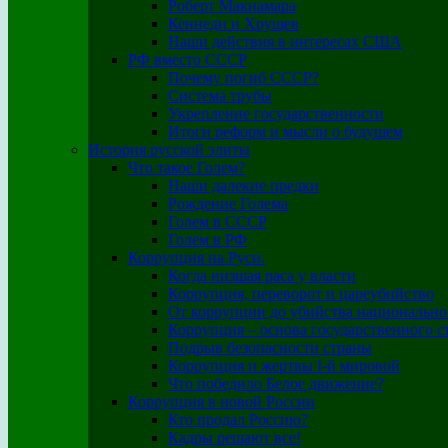
Роберт Макнамара
Кеннеди и Хрущев
Наши действия в интересах США
РФ вместо СССР
Почему погиб СССР?
Система трубы
Укрепление государственности
Итоги реформ и мысли о будущем
История русской элиты
Что такое Голем?
Наши далекие предки
Рождение Голема
Голем в СССР
Голем в РФ
Коррупция на Руси.
Когда низшая раса у власти
Коррупция, переворот и цареубийство
От коррупции до убийства национально
Коррупция – основа государственного с
Подрыв безопасности страны
Коррупция и жертвы I-й мировой
Что победило Белое движение?
Коррупция в новой России
Кто продал Россию?
Кадры решают все!