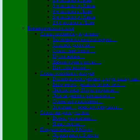
5-е письмо от Лины
9-е письмо к Лине
6-е письмо от Лины
10-е письмо к Лине
Романтические стихи
Стихи любимому мужчине
Ты появился мне наперерез…
Спасибо дорогой…
Стихи мне очень …
Пусть жизнь…
Желаю горы счастья…
Нет слов милее…
Стихи о любви и разлуке
В ноябрьском сумраке, целуя чашку ча
Была весна, дышало зноем лето…
Люблю тебя, Петра творенье…
Дни за днями проплывают…
Осень лето заслоняет…
За ночью – день: вот результат…
Стихи на день учителя
Всеми уважаемый…
Я вас люблю…
Поздравление с 8 Марта
Директрисе с 8 марта