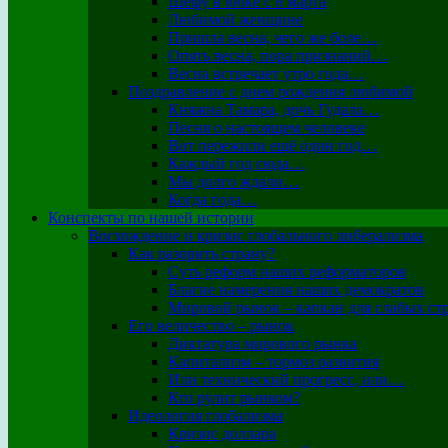
Шефу в юбке с 8 марта
Любимой женщине
Пришла весна, чего же боле…
Опять весна, пора признаний…
Весна встречает утро года…
Поздравление с днем рождения любимой
Княжна Тамара, дочь Гудала…
Песня о настоящем человеке
Вот пережили ещё один год…
Каждый год сюда…
Мы долго ждали…
Когда года…
Конспекты по нашей истории
Восхождение и кризис глобального либерализма
Как разорить страну?
Суть реформ наших реформаторов
Благие намерения наших демократов
Мировой рынок – капкан для слабых ст
Его величество – рынок
Диктатура мирового рынка
Капитализм – тормоз развития
Или технический прогресс, или…
Кто рулит рынком?
Идеология глобализма
Кризис доллара