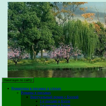
парк уюта
Здесь собраны крупицы собственного опыта на различных этап
Навигация по сайту
Романтика в письмах и стихах
Романы в письмах
Виртуальный роман с Бэллой
1-е письмо к Бэлле
2-е письмо к Бэлле