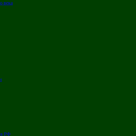
о века
и
 в РФ