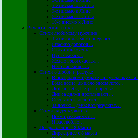
5-е письмо от Лины
9-е письмо к Лине
6-е письмо от Лины
10-е письмо к Лине
Романтические стихи
Стихи любимому мужчине
Ты появился мне наперерез…
Спасибо дорогой…
Стихи мне очень …
Пусть жизнь…
Желаю горы счастья…
Нет слов милее…
Стихи о любви и разлуке
В ноябрьском сумраке, целуя чашку ча
Была весна, дышало зноем лето…
Люблю тебя, Петра творенье…
Дни за днями проплывают…
Осень лето заслоняет…
За ночью – день: вот результат…
Стихи на день учителя
Всеми уважаемый…
Я вас люблю…
Поздравление с 8 Марта
Директрисе с 8 марта