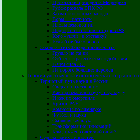
Признание президента Медведева
Рубеж развала ВПК РФ
Захват оборонных заводов
Воры — патриоты
Плоды демократии
Подбор и расстановка кадров РФ
Кого «ушли» в отставку?
Если б не было воров
Закрытая сеть Запада и наша элита
Грудью на танки
Субъект стратегического действия
В чем сила ЗС?
На пороге больших перемен
Горький удел научно-технологических открытий и 
Тернистый путь науки в России
Сверх и надсознание
Как приземлили науку и культуру
И как их омертвили
Кризис РАН
Комиссия по лженауке
Футбол и наука
Сколковская наука
Трансформация инноваций
Кому нужен советский опыт?
Судьбы ярких личностей