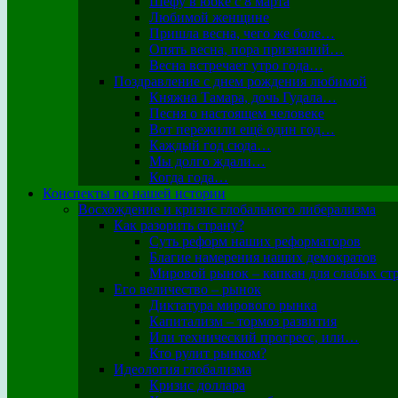
Шефу в юбке с 8 марта
Любимой женщине
Пришла весна, чего же боле…
Опять весна, пора признаний…
Весна встречает утро года…
Поздравление с днем рождения любимой
Княжна Тамара, дочь Гудала…
Песня о настоящем человеке
Вот пережили ещё один год…
Каждый год сюда…
Мы долго ждали…
Когда года…
Конспекты по нашей истории
Восхождение и кризис глобального либерализма
Как разорить страну?
Суть реформ наших реформаторов
Благие намерения наших демократов
Мировой рынок – капкан для слабых ст
Его величество – рынок
Диктатура мирового рынка
Капитализм – тормоз развития
Или технический прогресс, или…
Кто рулит рынком?
Идеология глобализма
Кризис доллара