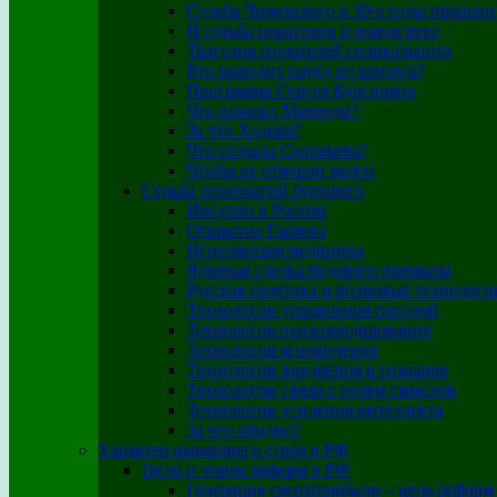
Судьба Чижевского в 30-е годы прошлог
И судьба новаторов в новом веке
Трагедия создателей силикальцита
Кто выводит науку из кризиса?
Программа Сергея Кургиняна
Что показал Мавроди?
За что Ходора?
Что создала Соловьева?
Чтобы не отмерли мозги
Судьба технологий будущего
Инсулин в России
Открытие Гаряева
Исцеляющая медицина
Ядреная сделка бедового премьера
Русская генетика и волновые технологи
Технологии управления погодой
Технология психозондирования
Технология ясновидения
Технологии внедрения в сознание
Технологии связи с полем смыслов
Технологии усиления интеллекта
За что обидно?
Характер нынешнего строя в РФ
Цели и этапы реформ в РФ
Генерация сверхприбыли – цель реформ