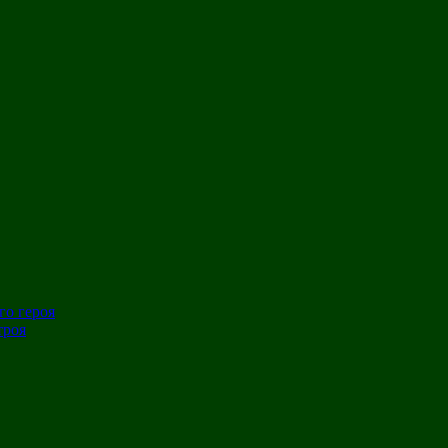
го героя
троя