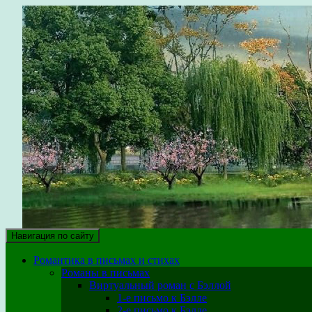
парк уюта
Здесь собраны крупицы собственного опыта на различных этап
Навигация по сайту
Романтика в письмах и стихах
Романы в письмах
Виртуальный роман с Бэллой
1-е письмо к Бэлле
2-е письмо к Бэлле