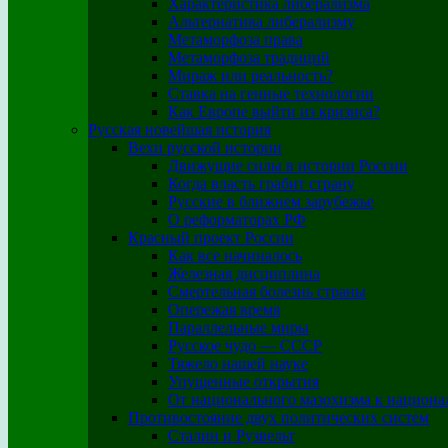
Характеристика либерализма
Альтернатива либерализму
Метаморфоза права
Метаморфоза традиций
Мираж или реальность?
Ставка на генные технологии
Как Европе выйти из кризиса?
Русская новейшая история
Вехи русской истории
Движущие силы в истории России
Когда власть грабит страну
Русские в ближнем зарубежье
О реформаторах РФ
Красный проект России
Как все начиналось
Железная дисциплина
Смертельная болезнь страны
Опережая время
Параллельные миры
Русское чудо — СССР
Тяжело нашей науке
Упущенные открытия
От национального мазохизма к национа
Противостояние двух политических систем
Сталин и Рузвельт