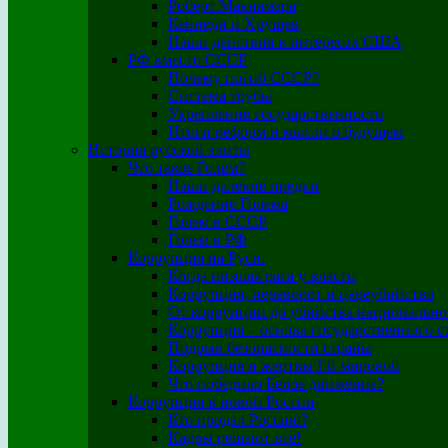
Роберт Макнамара
Кеннеди и Хрущев
Наши действия в интересах США
РФ вместо СССР
Почему погиб СССР?
Система трубы
Укрепление государственности
Итоги реформ и мысли о будущем
История русской элиты
Что такое Голем?
Наши далекие предки
Рождение Голема
Голем в СССР
Голем в РФ
Коррупция на Руси.
Когда низшая раса у власти
Коррупция, переворот и цареубийство
От коррупции до убийства национально
Коррупция – основа государственного с
Подрыв безопасности страны
Коррупция и жертвы I-й мировой
Что победило Белое движение?
Коррупция в новой России
Кто продал Россию?
Кадры решают все!